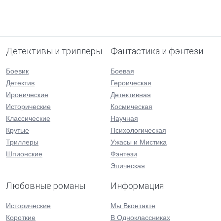
Детективы и триллеры
Фантастика и фэнтези
Боевик
Боевая
Детектив
Героическая
Иронические
Детективная
Исторические
Космическая
Классические
Научная
Крутые
Психологическая
Триллеры
Ужасы и Мистика
Шпионские
Фэнтези
Эпическая
Любовные романы
Информация
Исторические
Мы Вконтакте
Короткие
В Одноклассниках