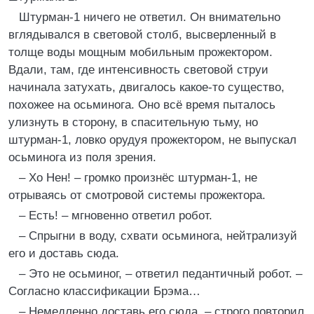
Штурман-1 ничего не ответил. Он внимательно
вглядывался в световой столб, высверленный в
толще воды мощным мобильным прожектором.
Вдали, там, где интенсивность световой струи
начинала затухать, двигалось какое-то существо,
похожее на осьминога. Оно всё время пыталось
улизнуть в сторону, в спасительную тьму, но
штурман-1, ловко орудуя прожектором, не выпускал
осьминога из поля зрения.
– Хо Нен! – громко произнёс штурман-1, не
отрываясь от смотровой системы прожектора.
– Есть! – мгновенно ответил робот.
– Спрыгни в воду, схвати осьминога, нейтрализуй
его и доставь сюда.
– Это не осьминог, – ответил педантичный робот. –
Согласно классификации Брэма…
– Немедленно доставь его сюда, – строго повторил