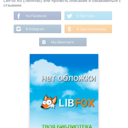
LibFox.Ru (ЛибФокс) или прочесть описание и ознакомиться с
отзывами.
На Facebook
В Твиттере
В Instagram
В Одноклассниках
Мы Вконтакте