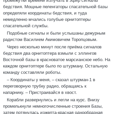
промежутки времени излучать в эфир сигналы
бедствия. Мощные пеленгаторы спасательной базы
определяли координаты бедствия, и туда
немедленно мчались голубые орнитоптеры
спасательной службы.
Подобные сигналы и были услышаны дежурным
радистом Василием Акимовичем Торопцовым.
Через несколько минут после приёма сигналов
бедствия два орнитоптера взмыли с эллингов
Восточной базы в красноватое марсианское небо. На
каждом орнитоптере было по штурману. Остальную
команду составляли роботы.
– Координаты у меня, – сказал штурман-1 в
переговорную трубку радио, обращаясь к
напарнику. – Пристраивайся в хвост.
Корабли развернулись и легли на курс. Внизу
промелькнули немногочисленные строения Базы,
затем потянулась изжелта-красная однообразная