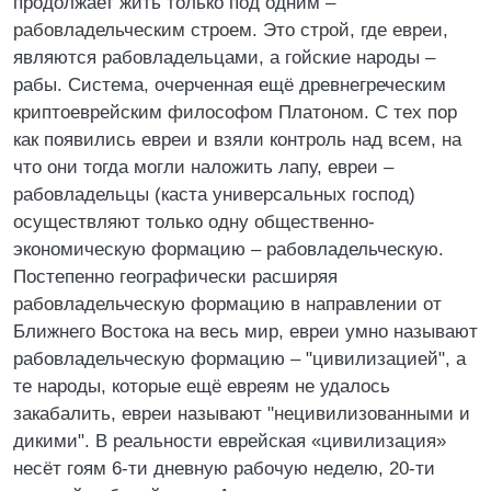
продолжает жить только под одним –
рабовладельческим строем. Это строй, где евреи,
являются рабовладельцами, а гойские народы –
рабы. Система, очерченная ещё древнегреческим
криптоеврейским философом Платоном. С тех пор
как появились евреи и взяли контроль над всем, на
что они тогда могли наложить лапу, евреи –
рабовладельцы (каста универсальных господ)
осуществляют только одну общественно-
экономическую формацию – рабовладельческую.
Постепенно географически расширяя
рабовладельческую формацию в направлении от
Ближнего Востока на весь мир, евреи умно называют
рабовладельческую формацию – "цивилизацией", а
те народы, которые ещё евреям не удалось
закабалить, евреи называют "нецивилизованными и
дикими". В реальности еврейская «цивилизация»
несёт гоям 6-ти дневную рабочую неделю, 20-ти