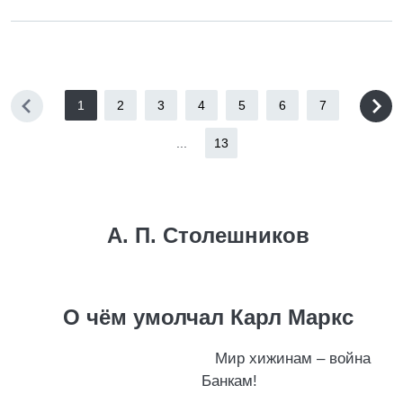
1
2
3
4
5
6
7
...
13
А. П. Столешников
О чём умолчал Карл Маркс
Мир хижинам – война
Банкам!