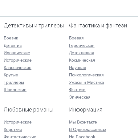
Детективы и триллеры
Фантастика и фэнтези
Боевик
Боевая
Детектив
Героическая
Иронические
Детективная
Исторические
Космическая
Классические
Научная
Крутые
Психологическая
Триллеры
Ужасы и Мистика
Шпионские
Фэнтези
Эпическая
Любовные романы
Информация
Исторические
Мы Вконтакте
Короткие
В Одноклассниках
Фантастические
На Facebook