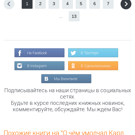
1
2
3
4
5
6
7
...
13
На Facebook
В Твиттере
В Instagram
В Одноклассниках
Мы Вконтакте
Подписывайтесь на наши страницы в социальных
сетях.
Будьте в курсе последних книжных новинок,
комментируйте, обсуждайте. Мы ждём Вас!
Похожие книги на "О чём умолчал Карл