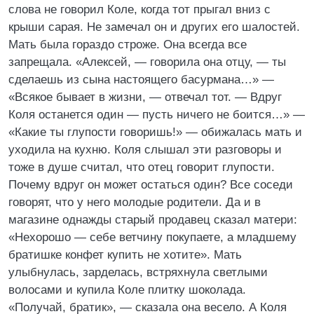
слова не говорил Коле, когда тот прыгал вниз с
крыши сарая. Не замечал он и других его шалостей.
Мать была гораздо строже. Она всегда все
запрещала. «Алексей, — говорила она отцу, — ты
сделаешь из сына настоящего басурмана…» —
«Всякое бывает в жизни, — отвечал тот. — Вдруг
Коля останется один — пусть ничего не боится…» —
«Какие ты глупости говоришь!» — обижалась мать и
уходила на кухню. Коля слышал эти разговоры и
тоже в душе считал, что отец говорит глупости.
Почему вдруг он может остаться один? Все соседи
говорят, что у него молодые родители. Да и в
магазине однажды старый продавец сказал матери:
«Нехорошо — себе ветчину покупаете, а младшему
братишке конфет купить не хотите». Мать
улыбнулась, зарделась, встряхнула светлыми
волосами и купила Коле плитку шоколада.
«Получай, братик», — сказала она весело. А Коля