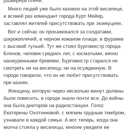
развернув плечи.
Много людей уже было казнено на этой виселице,
и всякий раз комендант города Курт Мейер,
заставлял жителей присутствовать при экзекуциях.
Вот и сейчас он прохаживался за солдатами,
широкоплечий, в черном кожаном плаще, в фуражке
с высокой тульей. Тут же стоял бургомистр города
Блинов, человек средних лет, с косматыми, вечно
нахмуренными бровями. Бургомистр старался не
смотреть ни на виселицу, ни на осужденную. В
городе говорили, что он не любит присутствовать
при казнях.
Женщину, которую через несколько минут должны
были повесить, в городе знали почти все. До войны
она была диктором на радиостанции. Голос
Екатерины Охотниковой, с мягким грудным тембром,
узнавали в каждой семье. А вот теперь, когда она
молча стояла у виселицы, многие увидели ее