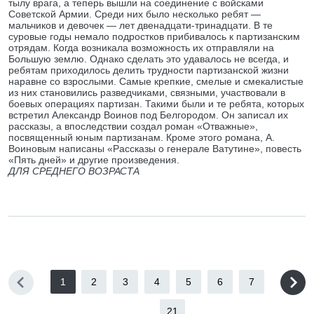
тылу врага, а теперь вышли на соединение с войсками
Советской Армии. Среди них было несколько ребят —
мальчиков и девочек — лет двенадцати-тринадцати. В те
суровые годы немало подростков прибивалось к партизанским
отрядам. Когда возникала возможность их отправляли на
Большую землю. Однако сделать это удавалось не всегда, и
ребятам приходилось делить трудности партизанской жизни
наравне со взрослыми. Самые крепкие, смелые и смекалистые
из них становились разведчиками, связными, участвовали в
боевых операциях партизан. Такими были и те ребята, которых
встретил Александр Воинов под Белгородом. Он записал их
рассказы, а впоследствии создал роман «Отважные»,
посвященный юным партизанам. Кроме этого романа, А.
Воиновым написаны «Рассказы о генерале Ватутине», повесть
«Пять дней» и другие произведения.
ДЛЯ СРЕДНЕГО ВОЗРАСТА
1
2
3
4
5
6
7
...
21