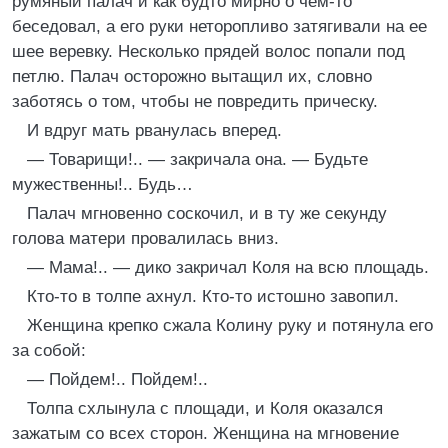
румяный палач и как будто мирно о чем-то
беседовал, а его руки неторопливо затягивали на ее
шее веревку. Несколько прядей волос попали под
петлю. Палач осторожно вытащил их, словно
заботясь о том, чтобы не повредить прическу.
И вдруг мать рванулась вперед.
— Товарищи!.. — закричала она. — Будьте
мужественны!.. Будь…
Палач мгновенно соскочил, и в ту же секунду
голова матери провалилась вниз.
— Мама!.. — дико закричал Коля на всю площадь.
Кто-то в толпе ахнул. Кто-то истошно завопил.
Женщина крепко сжала Колину руку и потянула его
за собой:
— Пойдем!.. Пойдем!..
Толпа схлынула с площади, и Коля оказался
зажатым со всех сторон. Женщина на мгновение