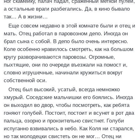
ног скамейку, палач падал, сраженный меткой пулей,
а остальные враги разбегались. Да, в кино бывало
так… А в жизни…
Еще совсем недавно в этой комнате были и отец и
мать. Отец работал в паровозном депо. Иногда он
брал сына с собой. В депо было очень интересно.
Коле особенно нравилось смотреть, как на большом
кругу разворачиваются паровозы. Огромные,
пыхтящие, они по очереди въезжали на помост и,
словно игрушечные, начинали кружиться вокруг
собственной оси.
Отец был высокий, усатый, всегда немножко
хмурый. Соседские мальчишки его боялись. Иногда
он выходил во двор, чтобы посмотреть, как ребята
гоняют голубей. Постоит, постоит и всунет в рот два
пальца, озорно и пронзительно свистнет. Голуби
испуганно взвивались в небо. Как Коля ни старался,
но так молодецки свистеть он не мог… Отец ни