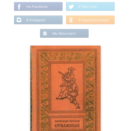
На Facebook
В Твиттере
В Instagram
В Одноклассниках
Мы Вконтакте