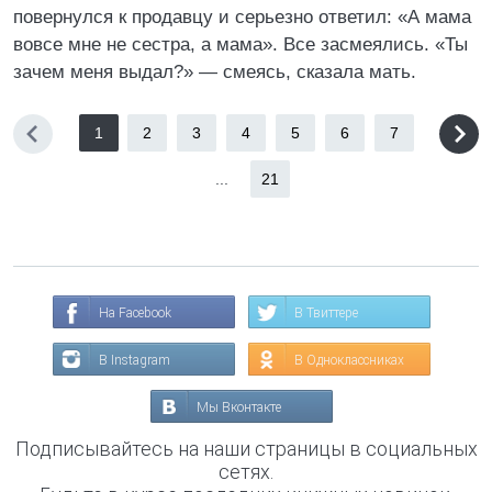
повернулся к продавцу и серьезно ответил: «А мама
вовсе мне не сестра, а мама». Все засмеялись. «Ты
зачем меня выдал?» — смеясь, сказала мать.
1
2
3
4
5
6
7
...
21
На Facebook
В Твиттере
В Instagram
В Одноклассниках
Мы Вконтакте
Подписывайтесь на наши страницы в социальных
сетях.