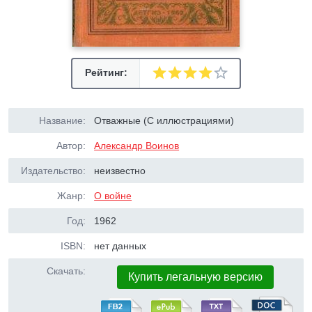
Рейтинг:
Название:
Отважные (С иллюстрациями)
Автор:
Александр Воинов
Издательство:
неизвестно
Жанр:
О войне
Год:
1962
ISBN:
нет данных
Скачать:
Купить легальную версию