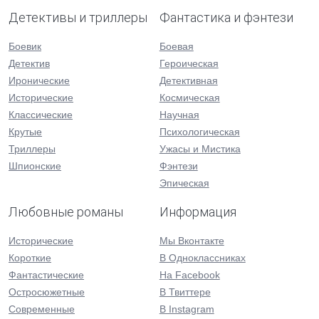
Детективы и триллеры
Фантастика и фэнтези
Боевик
Боевая
Детектив
Героическая
Иронические
Детективная
Исторические
Космическая
Классические
Научная
Крутые
Психологическая
Триллеры
Ужасы и Мистика
Шпионские
Фэнтези
Эпическая
Любовные романы
Информация
Исторические
Мы Вконтакте
Короткие
В Одноклассниках
Фантастические
На Facebook
Остросюжетные
В Твиттере
Современные
В Instagram