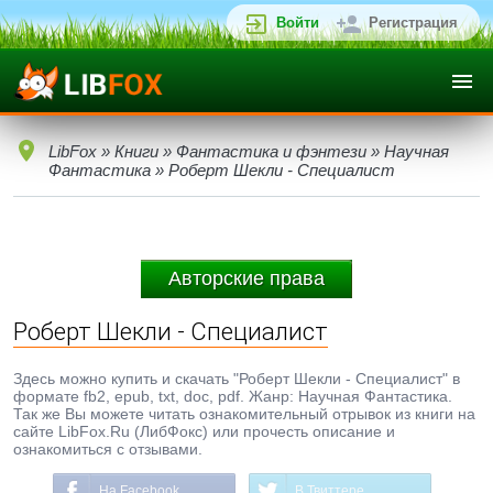
Войти
Регистрация
LibFox
»
Книги
»
Фантастика и фэнтези
»
Научная
Фантастика
» Роберт Шекли - Специалист
Авторские права
Роберт Шекли - Специалист
Здесь можно купить и скачать "Роберт Шекли - Специалист" в
формате fb2, epub, txt, doc, pdf. Жанр: Научная Фантастика.
Так же Вы можете читать ознакомительный отрывок из книги на
сайте LibFox.Ru (ЛибФокс) или прочесть описание и
ознакомиться с отзывами.
На Facebook
В Твиттере