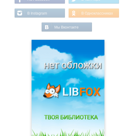
В Instagram
В Одноклассниках
Мы Вконтакте