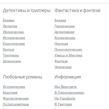
Детективы и триллеры
Фантастика и фэнтези
Боевик
Боевая
Детектив
Героическая
Иронические
Детективная
Исторические
Космическая
Классические
Научная
Крутые
Психологическая
Триллеры
Ужасы и Мистика
Шпионские
Фэнтези
Эпическая
Любовные романы
Информация
Исторические
Мы Вконтакте
Короткие
В Одноклассниках
Фантастические
На Facebook
Остросюжетные
В Твиттере