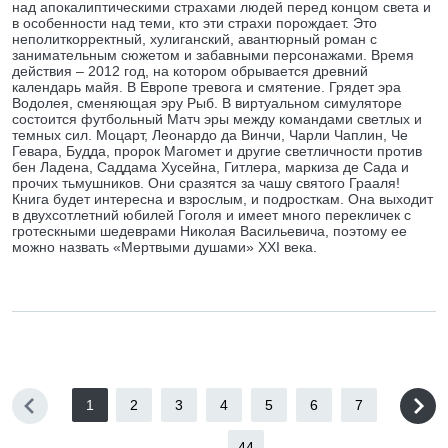
над апокалиптическими страхами людей перед концом света и
в особенности над теми, кто эти страхи порождает. Это
неполиткорректный, хулиганский, авантюрный роман с
занимательным сюжетом и забавными персонажами. Время
действия – 2012 год, на котором обрывается древний
календарь майя. В Европе тревога и смятение. Грядет эра
Водолея, сменяющая эру Рыб. В виртуальном симуляторе
состоится футбольный Матч эры между командами светлых и
темных сил. Моцарт, Леонардо да Винчи, Чарли Чаплин, Че
Гевара, Будда, пророк Магомет и другие светличности против
бен Ладена, Саддама Хусейна, Гитлера, маркиза де Сада и
прочих тьмушников. Они сразятся за чашу святого Грааля!
Книга будет интересна и взрослым, и подросткам. Она выходит
в двухсотлетний юбилей Гоголя и имеет много перекличек с
гротескными шедеврами Николая Васильевича, поэтому ее
можно назвать «Мертвыми душами» XXI века.
1
2
3
4
5
6
7
...
44