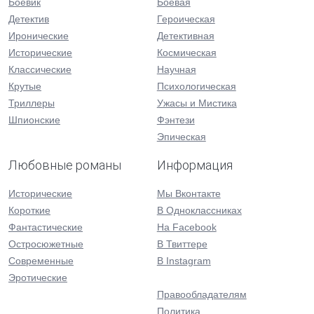
Боевик
Боевая
Детектив
Героическая
Иронические
Детективная
Исторические
Космическая
Классические
Научная
Крутые
Психологическая
Триллеры
Ужасы и Мистика
Шпионские
Фэнтези
Эпическая
Любовные романы
Информация
Исторические
Мы Вконтакте
Короткие
В Одноклассниках
Фантастические
На Facebook
Остросюжетные
В Твиттере
Современные
В Instagram
Эротические
Правообладателям
Политика