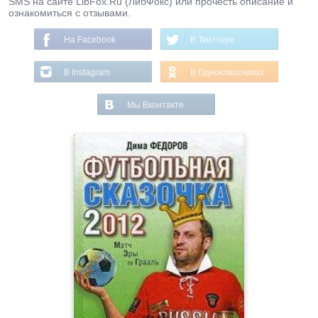
SMS на сайте LibFox.Ru (ЛибФокс) или прочесть описание и
ознакомиться с отзывами.
На Facebook
В Твиттере
В Instagram
В Одноклассниках
Мы Вконтакте