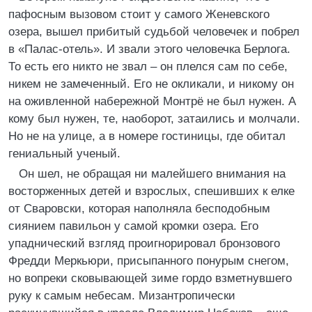
пафосным вызовом стоит у самого Женевского
озера, вышел прибитый судьбой человечек и побрел
в «Палас-отель». И звали этого человечка Берлога.
То есть его никто не звал – он плелся сам по себе,
никем не замеченный. Его не окликали, и никому он
на оживленной набережной Монтрё не был нужен. А
кому был нужен, те, наоборот, затаились и молчали.
Но не на улице, а в номере гостиницы, где обитал
гениальный ученый.
Он шел, не обращая ни малейшего внимания на
восторженных детей и взрослых, спешивших к елке
от Сваровски, которая наполняла бесподобным
сиянием павильон у самой кромки озера. Его
упаднический взгляд проигнорировал бронзового
Фредди Меркьюри, присыпанного понурым снегом,
но вопреки сковывающей зиме гордо взметнувшего
руку к самым небесам. Мизантропически