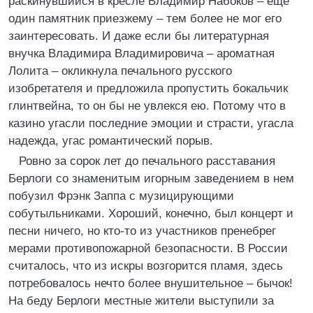
раскинувшийся в кресле Владимир Набоков – еще
один памятник приезжему – тем более не мог его
заинтересовать. И даже если бы литературная
внучка Владимира Владимировича – ароматная
Лолита – окликнула печального русского
изобретателя и предложила пропустить бокальчик
глинтвейна, то он бы не увлекся ею. Потому что в
казино угасли последние эмоции и страсти, угасла
надежда, угас романтический порыв.
Ровно за сорок лет до печального расставания
Берлоги со знаменитым игорным заведением в нем
побузил Фрэнк Заппа с музицирующими
собутыльниками. Хороший, конечно, был концерт и
песни ничего, но кто-то из участников пренебрег
мерами противопожарной безопасности. В России
считалось, что из искры возгорится пламя, здесь
потребовалось нечто более внушительное – бычок!
На беду Берлоги местные жители выступили за