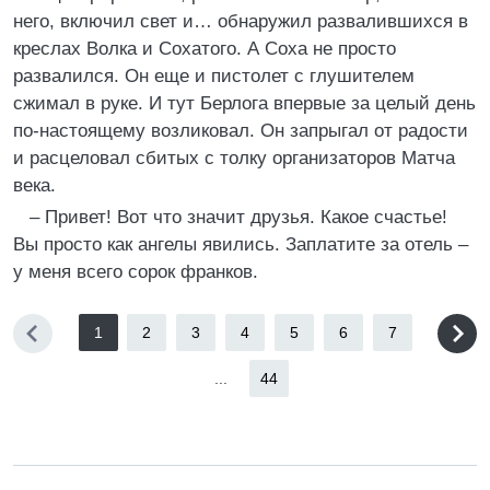
него, включил свет и… обнаружил развалившихся в
креслах Волка и Сохатого. А Соха не просто
развалился. Он еще и пистолет с глушителем
сжимал в руке. И тут Берлога впервые за целый день
по-настоящему возликовал. Он запрыгал от радости
и расцеловал сбитых с толку организаторов Матча
века.
– Привет! Вот что значит друзья. Какое счастье!
Вы просто как ангелы явились. Заплатите за отель –
у меня всего сорок франков.
1
2
3
4
5
6
7
...
44