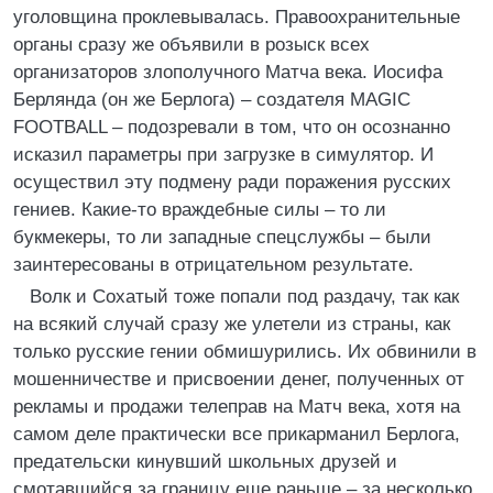
уголовщина проклевывалась. Правоохранительные
органы сразу же объявили в розыск всех
организаторов злополучного Матча века. Иосифа
Берлянда (он же Берлога) – создателя MAGIC
FOOTBALL – подозревали в том, что он осознанно
исказил параметры при загрузке в симулятор. И
осуществил эту подмену ради поражения русских
гениев. Какие-то враждебные силы – то ли
букмекеры, то ли западные спецслужбы – были
заинтересованы в отрицательном результате.
Волк и Сохатый тоже попали под раздачу, так как
на всякий случай сразу же улетели из страны, как
только русские гении обмишурились. Их обвинили в
мошенничестве и присвоении денег, полученных от
рекламы и продажи телеправ на Матч века, хотя на
самом деле практически все прикарманил Берлога,
предательски кинувший школьных друзей и
смотавшийся за границу еще раньше – за несколько