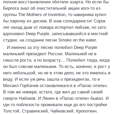
полное восстановление обители азарта. Но если бы
Берлога знал об очистительной акции кого-то из
группы The Mothers of Invention, то наверняка купил
бы парочку их дисков. В знак солидарности! Сорок
лет назад дым от пожара испортил пейзаж, но зато
вдохновил Deep Purple, записывавшийся в местной
студии, на создание песни Smoke on the water.
И именно за эту песню полюбил Deep Purple
маленький президент России. Маленький не в
смысле роста, а по возрасту… Полюбил тогда, когда
он был совсем маленьким. То есть, конечно, и рост у
него небольшой, но не в этом дело, не это имелось в
виду. И если уж речь зашла о президентах, то и
Михаил Горбачев останавливался в «Палас-отеле».
В том же номере, кстати, где жил до самой своей
смерти Набоков. И Ленин в «Палас-отеле» бывал. И
где-то поблизости проживали еще до его постройки
Толстой, Стравинский, Чайковский, Кропоткин.