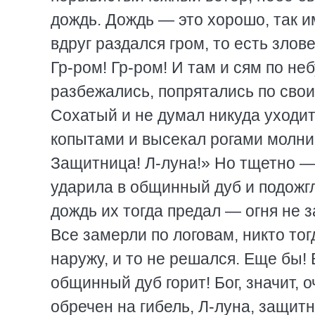
дождь. Дождь — это хорошо, так и
вдруг раздался гром, то есть злов
Гр-ром! Гр-ром! И там и сям по не
разбежались, попрятались по сво
Сохатый и не думал никуда уходит
копытами и высекал рогами молнии
Защитница! Л-луна!» Но тщетно — 
ударила в общинный дуб и подожгла
дождь их тогда предал — огня не з
Все замерли по логовам, никто то
наружу, и то не решался. Еще бы!
общинный дуб горит! Бог, значит, 
обречен на гибель, Л-луна, защитн