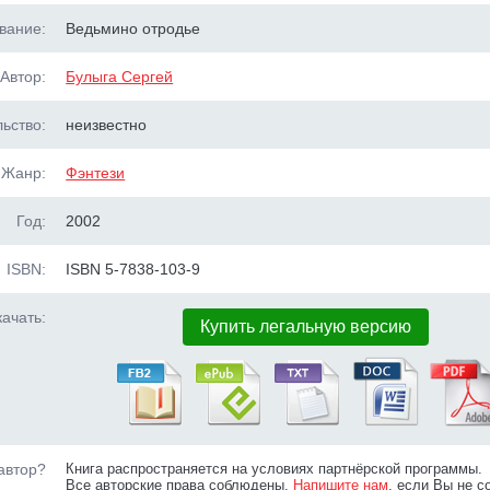
вание:
Ведьмино отродье
Автор:
Булыга Сергей
ьство:
неизвестно
Жанр:
Фэнтези
Год:
2002
ISBN:
ISBN 5-7838-103-9
ачать:
Купить легальную версию
автор?
Книга распространяется на условиях партнёрской программы.
Все авторские права соблюдены.
Напишите нам
, если Вы не с