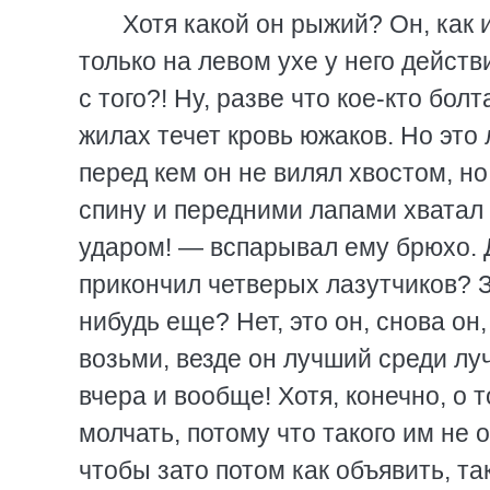
Хотя какой он рыжий? Он, как и
только на левом ухе у него дейст
с того?! Ну, разве что кое-кто болта
жилах течет кровь южаков. Но это 
перед кем он не вилял хвостом, но
спину и передними лапами хватал
ударом! — вспарывал ему брюхо. Д
прикончил четверых лазутчиков? З
нибудь еще? Нет, это он, снова он,
возьми, везде он лучший среди лу
вчера и вообще! Хотя, конечно, о 
молчать, потому что такого им не
чтобы зато потом как объявить, так