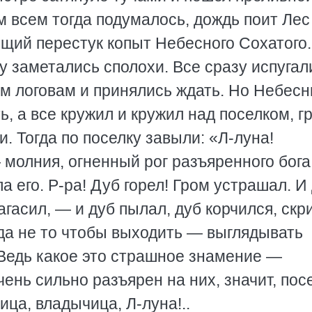
м всем тогда подумалось, дождь поит Ле
ещий перестук копыт Небесного Сохатого.
бу заметались сполохи. Все сразу испугал
им логовам и принялись ждать. Но Небес
ь, а все кружил и кружил над поселком, г
. Тогда по поселку завыли: «Л-луна!
молния, огненный рог разъяренного бога
 его. Р-ра! Дуб горел! Гром устрашал. И
агасил, — и дуб пылал, дуб корчился, скр
гда не то чтобы выходить — выглядывать
 Ведь какое это страшное знамение —
очень сильно разъярен на них, значит, пос
ица, владычица, Л-луна!..