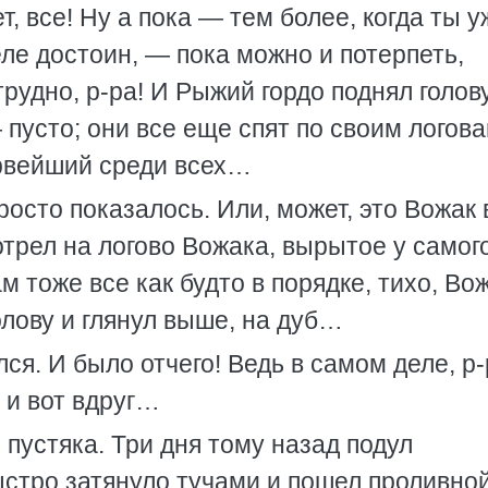
т, все! Ну а пока — тем более, когда ты у
еле достоин, — пока можно и потерпеть,
рудно, р-ра! И Рыжий гордо поднял голову
 пусто; они все еще спят по своим логова
ервейший среди всех…
 просто показалось. Или, может, это Вожак 
трел на логово Вожака, вырытое у самог
м тоже все как будто в порядке, тихо, Во
олову и глянул выше, на дуб…
ся. И было отчего! Ведь в самом деле, р-
 и вот вдруг…
 пустяка. Три дня тому назад подул
стро затянуло тучами и пошел проливно