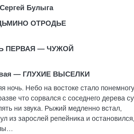
Сергей Булыга
ДЬМИНО ОТРОДЬЕ
Ь ПЕРВАЯ — ЧУЖОЙ
рвая — ГЛУХИЕ ВЫСЕЛКИ
я ночь. Небо на востоке стало понемног
разве что сорвался с соседнего дерева с
пять ни звука. Рыжий медленно встал,
ул из зарослей репейника и остановился
апы…