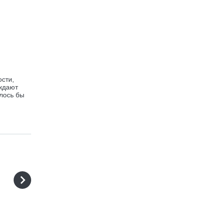
сти,
аждают
лось бы