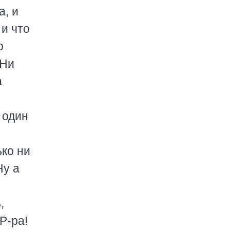
а, и
 и что
о
 Ни
а
 один
ько ни
Ну а
,
Р-ра!