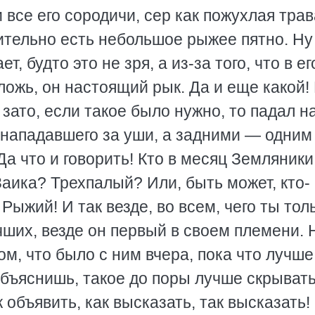
 все его сородичи, сер как пожухлая трав
вительно есть небольшое рыжее пятно. Ну
ет, будто это не зря, а из-за того, что в ег
ложь, он настоящий рык. Да и еще какой!
 зато, если такое было нужно, то падал н
 нападавшего за уши, а задними — одним
а что и говорить! Кто в месяц Земляники
аика? Трехпалый? Или, быть может, кто-
 Рыжий! И так везде, во всем, чего ты тол
чших, везде он первый в своем племени. 
том, что было с ним вчера, пока что лучше
 объяснишь, такое до поры лучше скрывать
 объявить, как высказать, так высказать! 