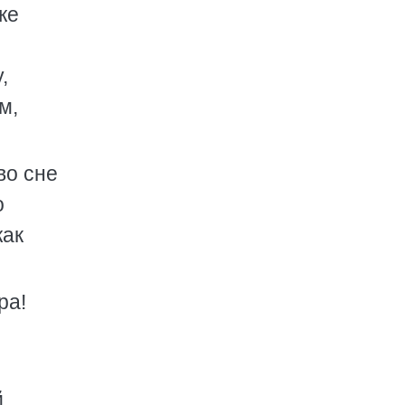
же
,
м,
во сне
о
жак
ра!
й