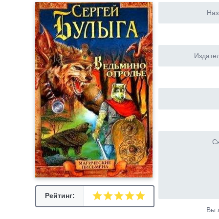
Наз
Издател
Ск
Рейтинг:
Вы 