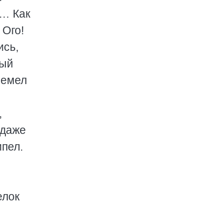
с… Как
 Ого!
ись,
ный
ремел
,
 даже
ипел.
елок