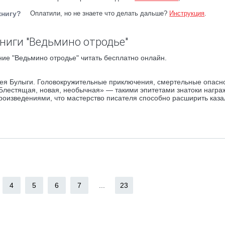
книгу?
Оплатили, но не знаете что делать дальше?
Инструкция
.
ниги "Ведьмино отродье"
ие "Ведьмино отродье" читать бесплатно онлайн.
ея Булыги. Головокружительные приключения, смертельные опасно
 «Блестящая, новая, необычная» — такими эпитетами знатоки нагр
роизведениями, что мастерство писателя способно расширить каза
4
5
6
7
...
23