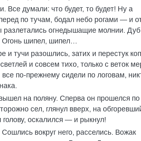
. Все думали: что будет, то будет! Ну а
перед по тучам, бодал небо рогами — и от
ы разлетались огнедышащие молнии. Дуб
. Огонь шипел, шипел…
ре и тучи разошлись, затих и перестук ко
светлей и совсем тихо, только с веток м
 все по-прежнему сидели по логовам, ник
нака.
вышел на поляну. Сперва он прошелся по
торожно сел, глянул вверх, на обгоревши
 голову, оскалился — и рыкнул!
. Сошлись вокруг него, расселись. Вожак