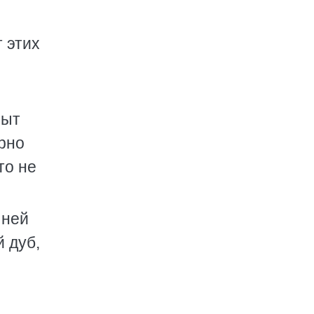
 этих
пыт
ерно
то не
 ней
й дуб,