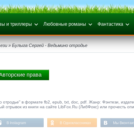
вы и триллеры
Любовные романы
Фантастика
ези
» Булыга Сергей - Ведьмино отродье
Авторские права
отродье" в формате fb2, epub, txt, doc, pdf. Жанр: Фэнтези, издат
ый отрывок из книги на сайте LibFox.Ru (ЛибФокс) или прочесть оп
В Instagram
В Одноклассниках
Мы Вконтак