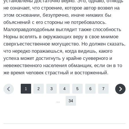
установлены достаточно верно. Это, однако, отнюдь
не означает, что строение, которое автор возвел на
этом основании, безупречно, иначе никаких бы
объяснений с его стороны не потребовалось.
Малоправдоподобным выглядит также способность
Норны вселять в окружающих веру в свое мнимое
сверхъестественное могущество. Но должен сказать,
что нередко поражаешься, когда видишь, какого
успеха может достигнуть у крайне суеверного и
невежественного населения обманщик, если он в то
же время человек страстный и восторженный.
1
2
3
4
5
6
7
...
34