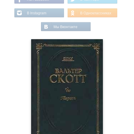
В Instagram
В Одноклассниках
Мы Вконтакте