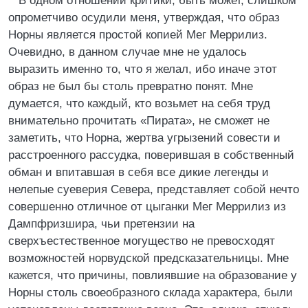
В одном отношении критики, быть может, слишком
опрометчиво осудили меня, утверждая, что образ
Норны является простой копией Мег Меррилиз.
Очевидно, в данном случае мне не удалось
выразить именно то, что я желал, ибо иначе этот
образ не был бы столь превратно понят. Мне
думается, что каждый, кто возьмет на себя труд
внимательно прочитать «Пирата», не сможет не
заметить, что Норна, жертва угрызений совести и
расстроенного рассудка, поверившая в собственный
обман и впитавшая в себя все дикие легенды и
нелепые суеверия Севера, представляет собой нечто
совершенно отличное от цыганки Мег Меррилиз из
Дампфризшира, чьи претензии на
сверхъестественное могущество не превосходят
возможностей норвудской предсказательницы. Мне
кажется, что причины, повлиявшие на образование у
Норны столь своеобразного склада характера, были