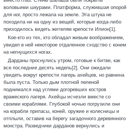
вместо глаз. Стены шалаша были покрыты
воловьими шкурами. Платформа, служившая опорой
для ног, просто лежала на земле. Эта штука не
походила ни на одну из вещей, которые когда-либо
приходилось видеть жителям крепости Илион[1].
Кое-кто из тех, кто обладал живым воображением,
увидел в ней некоторое отдаленное сходство с конем
на негнущихся ногах.
Дарданы проснулись утром, готовые к битве, как
все последние десять недель[2]. Они ожидали
увидеть вокруг крепости лагерь ахейцев, но равнина
была пуста. Только дым плотной пеленой
поднимался над углями догоревших костров
вражеского лагеря. Ахейцы исчезли вместе со
своими кораблями. Глубокой ночью погрузили они
на корабли припасы, коней, оружие и колесницы и
отплыли, оставив на берегу загадочного деревянного
монстра. Разведчики дарданов вернулись и