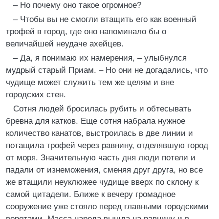
– Но почему оно такое огромное?
– Чтобы вы не смогли втащить его как военный
трофей в город, где оно напоминало бы о
величайшей неудаче ахейцев.
– Да, я понимаю их намерения, – улыбнулся
мудрый старый Приам. – Но они не догадались, что
чудище может служить тем же целям и вне
городских стен.
Сотня людей бросилась рубить и обтесывать
бревна для катков. Еще сотня набрала нужное
количество канатов, выстроилась в две линии и
потащила трофей через равнину, отделявшую город
от моря. Значительную часть дня люди потели и
падали от изнеможения, сменяя друг друга, но все
же втащили неуклюжее чудище вверх по склону к
самой цитадели. Ближе к вечеру громадное
сооружение уже стояло перед главными городскими
воротами. Масса народа вышла на равнину и в