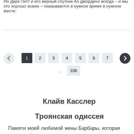
Но Дирк Питт и его верный спутник Ал Джордино всегда – и мы
это хорошо знаем – оказываются в нужное время в нужном
месте.
1
2
3
4
5
6
7
...
106
Клайв Касслер
Троянская одиссея
Памяти моей любимой жены Барбары, которая