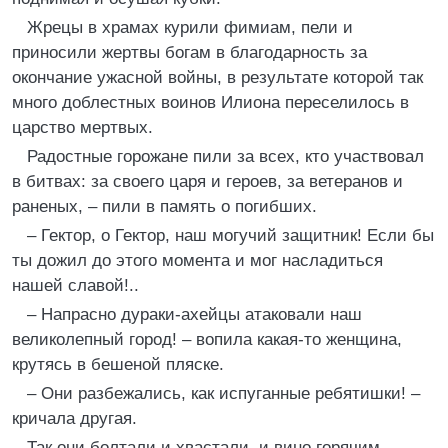
Жрецы в храмах курили фимиам, пели и
приносили жертвы богам в благодарность за
окончание ужасной войны, в результате которой так
много доблестных воинов Илиона переселилось в
царство мертвых.
Радостные горожане пили за всех, кто участвовал
в битвах: за своего царя и героев, за ветеранов и
раненых, – пили в память о погибших.
– Гектор, о Гектор, наш могучий защитник! Если бы
ты дожил до этого момента и мог насладиться
нашей славой!..
– Напрасно дураки-ахейцы атаковали наш
великолепный город! – вопила какая-то женщина,
крутясь в бешеной пляске.
– Они разбежались, как испуганные ребятишки! –
кричала другая.
Так они болтали и хвастали, и вино горячим