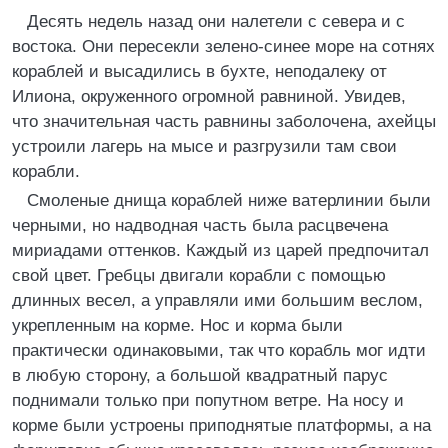
Десять недель назад они налетели с севера и с
востока. Они пересекли зелено-синее море на сотнях
кораблей и высадились в бухте, неподалеку от
Илиона, окруженного огромной равниной. Увидев,
что значительная часть равнины заболочена, ахейцы
устроили лагерь на мысе и разгрузили там свои
корабли.
Смоленые днища кораблей ниже ватерлинии были
черными, но надводная часть была расцвечена
мириадами оттенков. Каждый из царей предпочитал
свой цвет. Гребцы двигали корабли с помощью
длинных весел, а управляли ими большим веслом,
укрепленным на корме. Нос и корма были
практически одинаковыми, так что корабль мог идти
в любую сторону, а большой квадратный парус
поднимали только при попутном ветре. На носу и
корме были устроены приподнятые платформы, а на