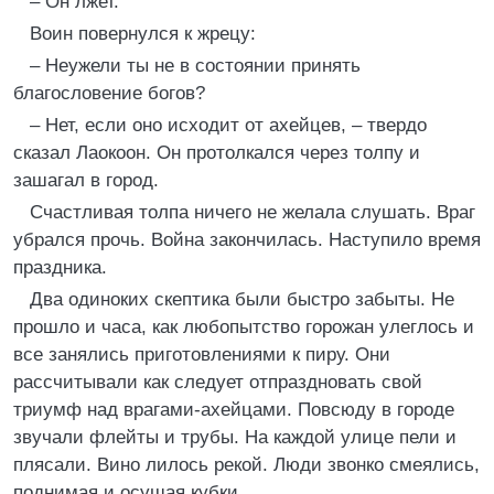
– Он лжет.
Воин повернулся к жрецу:
– Неужели ты не в состоянии принять
благословение богов?
– Нет, если оно исходит от ахейцев, – твердо
сказал Лаокоон. Он протолкался через толпу и
зашагал в город.
Счастливая толпа ничего не желала слушать. Враг
убрался прочь. Война закончилась. Наступило время
праздника.
Два одиноких скептика были быстро забыты. Не
прошло и часа, как любопытство горожан улеглось и
все занялись приготовлениями к пиру. Они
рассчитывали как следует отпраздновать свой
триумф над врагами-ахейцами. Повсюду в городе
звучали флейты и трубы. На каждой улице пели и
плясали. Вино лилось рекой. Люди звонко смеялись,
поднимая и осушая кубки.