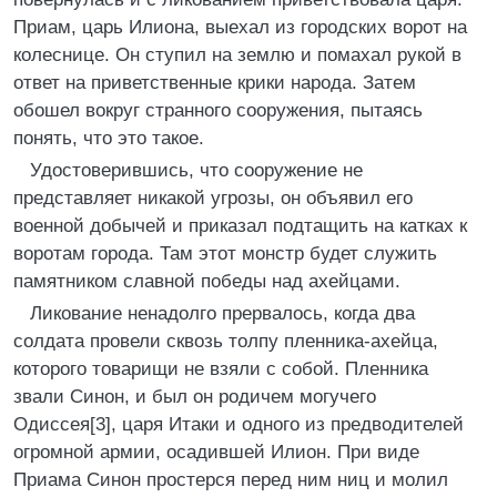
Приам, царь Илиона, выехал из городских ворот на
колеснице. Он ступил на землю и помахал рукой в
ответ на приветственные крики народа. Затем
обошел вокруг странного сооружения, пытаясь
понять, что это такое.
Удостоверившись, что сооружение не
представляет никакой угрозы, он объявил его
военной добычей и приказал подтащить на катках к
воротам города. Там этот монстр будет служить
памятником славной победы над ахейцами.
Ликование ненадолго прервалось, когда два
солдата провели сквозь толпу пленника-ахейца,
которого товарищи не взяли с собой. Пленника
звали Синон, и был он родичем могучего
Одиссея[3], царя Итаки и одного из предводителей
огромной армии, осадившей Илион. При виде
Приама Синон простерся перед ним ниц и молил