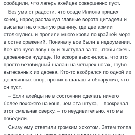
сообщили, что лагерь ахейцев совершенно пуст.
Без ума от радости, что осаде Илиона пришел
конец, народ распахнул главные ворота цитадели и
высыпал на открытую равнину, где две армии
столкнулись и пролили много крови по крайней мере
в сотне сражений. Поначалу все были в недоумении.
Кое-кто чуял ловушку и выступал за то, чтобы сжечь
деревянное чудище. Но вскоре выяснилось, что это
просто безобидный шалаш на четырех ногах, грубо
вытесанных из дерева. Кто-то взобрался по одной из
деревянных опор, проник в шалаш и обнаружил, что
он пуст.
– Если ахейцы не в состоянии сделать ничего
более похожего на коня, чем эта штука, – прокричал
этот смельчак сверху, – то неудивительно, что мы
победили.
Снизу ему ответили громким хохотом. Затем толпа
повернулась и с ликованием приветствовала царя.