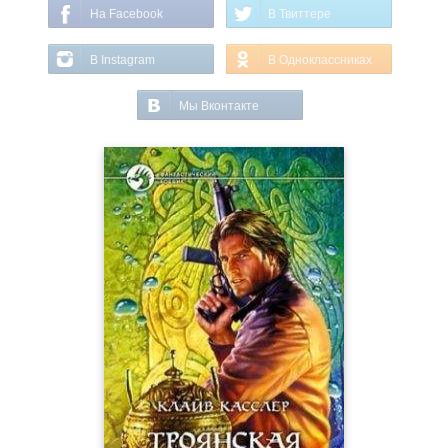
На Facebook
В Твиттере
В Instagram
В Одноклассниках
Мы Вконтакте