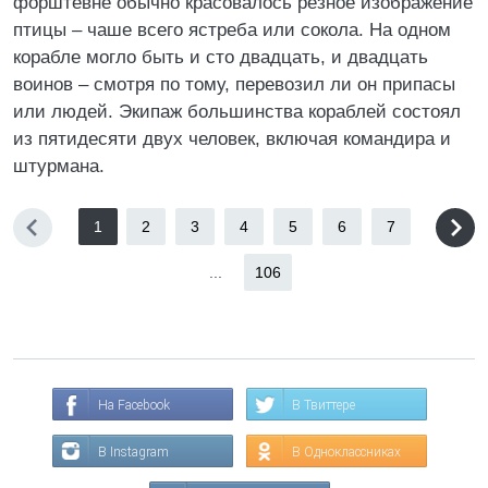
форштевне обычно красовалось резное изображение
птицы – чаше всего ястреба или сокола. На одном
корабле могло быть и сто двадцать, и двадцать
воинов – смотря по тому, перевозил ли он припасы
или людей. Экипаж большинства кораблей состоял
из пятидесяти двух человек, включая командира и
штурмана.
1
2
3
4
5
6
7
...
106
На Facebook
В Твиттере
В Instagram
В Одноклассниках