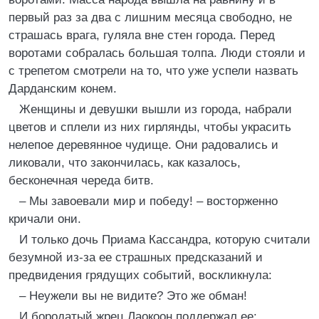
первый раз за два с лишним месяца свободно, не
страшась врага, гуляла вне стен города. Перед
воротами собралась большая толпа. Люди стояли и
с трепетом смотрели на то, что уже успели назвать
Дарданским конем.
Женщины и девушки вышли из города, набрали
цветов и сплели из них гирлянды, чтобы украсить
нелепое деревянное чудище. Они радовались и
ликовали, что закончилась, как казалось,
бесконечная череда битв.
– Мы завоевали мир и победу! – восторженно
кричали они.
И только дочь Приама Кассандра, которую считали
безумной из-за ее страшных предсказаний и
предвидения грядущих событий, воскликнула:
– Неужели вы не видите? Это же обман!
И бородатый жрец Лаокоон поддержал ее: