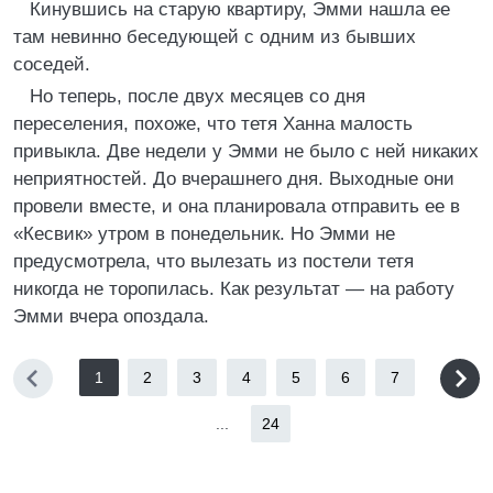
Кинувшись на старую квартиру, Эмми нашла ее
там невинно беседующей с одним из бывших
соседей.
Но теперь, после двух месяцев со дня
переселения, похоже, что тетя Ханна малость
привыкла. Две недели у Эмми не было с ней никаких
неприятностей. До вчерашнего дня. Выходные они
провели вместе, и она планировала отправить ее в
«Кесвик» утром в понедельник. Но Эмми не
предусмотрела, что вылезать из постели тетя
никогда не торопилась. Как результат — на работу
Эмми вчера опоздала.
1
2
3
4
5
6
7
...
24