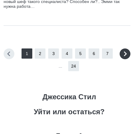
новый шеф такого специалиста? Способен ли?.. Эмми так
нужна работа…
1
2
3
4
5
6
7
...
24
Джессика Стил
Уйти или остаться?