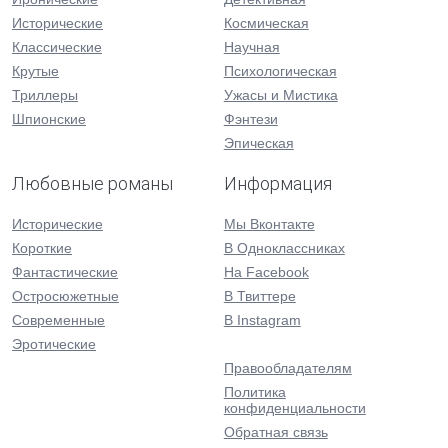
Исторические
Космическая
Классические
Научная
Крутые
Психологическая
Триллеры
Ужасы и Мистика
Шпионские
Фэнтези
Эпическая
Любовные романы
Информация
Исторические
Мы Вконтакте
Короткие
В Одноклассниках
Фантастические
На Facebook
Остросюжетные
В Твиттере
Современные
В Instagram
Эротические
Правообладателям
Политика
конфиденциальности
Обратная связь