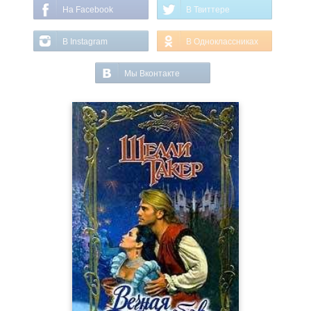
На Facebook
В Твиттере
В Instagram
В Одноклассниках
Мы Вконтакте