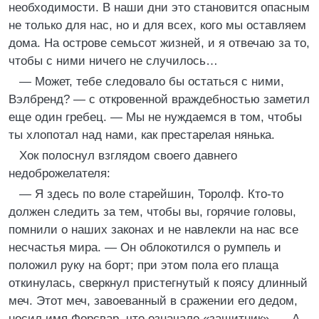
необходимости. В наши дни это становится опасным
не только для нас, но и для всех, кого мы оставляем
дома. На острове семьсот жизней, и я отвечаю за то,
чтобы с ними ничего не случилось…
— Может, тебе следовало бы остаться с ними,
Вэлбренд? — с откровенной враждебностью заметил
еще один гребец. — Мы не нуждаемся в том, чтобы
ты хлопотал над нами, как престарелая нянька.
Хок полоснул взглядом своего давнего
недоброжелателя:
— Я здесь по воле старейшин, Торолф. Кто-то
должен следить за тем, чтобы вы, горячие головы,
помнили о наших законах и не навлекли на нас все
несчастья мира. — Он облокотился о румпель и
положил руку на борт; при этом пола его плаща
откинулась, сверкнул пристегнутый к поясу длинный
меч. Этот меч, завоеванный в сражении его дедом,
носил имя Форсвар, что означало «защитник». — А