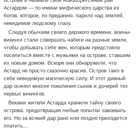
острове и назвали свой новообретснный рай
Асгардом — по имени мифического царства их
богов, которое, по преданию, парило над землей,
невидимое людскому глазу.
Следуя обычаям своего дерзкого времени, воины-
викинги стали совершать набеги на разные земли,
чтобы добывать себе жен, которым предстояло
поселиться вместе с мужьями на острове, ставшем
их новым домом. Вскоре они обнаружили, что
Асгард не просто сказочно красив. Остров таил в
себе неведомую магическую силу. И этот дивный
дар осенял многие поколения сынов и дочерей тех
первых викингов.
Веками жители Асгарда хранили тайну своего
острова. предотвращая любые попытки завоевать
его. Но за всякий дар рано или поздно приходится
платить…