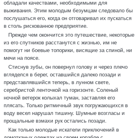
обладали качествами, необходимыми для
выживания. Этим молодым безумцам следовало бы
послушаться его, когда он отговаривал их пускаться
в столь рискованное предприятие.
Прежде чем окончится это путешествие, некоторые
из его спутников расстанутся с жизнью, им не
помогут ни боевые топорики, висящие за спиной, ни
мечи на поясе.
Стиснув зубы, он повернул голову и через плечо
вгляделся в берег, оставшийся далеко позади и
представлявшийся теперь, в лунном свете,
серебристой ленточкой на горизонте. Соленый
ночной ветерок колыхал туман, заставляя его
плясать. Только ритмичный звук погружающихся в
воду весел нарушал тишину. Шумные возгласы и
прощальные взмахи рук остались позади.
Как только молодые искатели приключений в
домотканых одеждах на своем корабле с