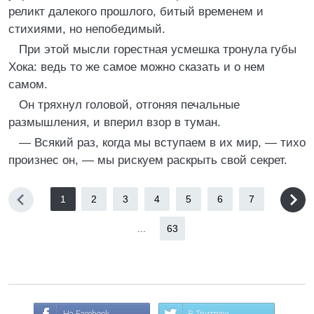
реликт далекого прошлого, битый временем и
стихиями, но непобедимый.
При этой мысли горестная усмешка тронула губы
Хока: ведь то же самое можно сказать и о нем
самом.
Он тряхнул головой, отгоняя печальные
размышления, и вперил взор в туман.
— Всякий раз, когда мы вступаем в их мир, — тихо
произнес он, — мы рискуем раскрыть свой секрет.
1
2
3
4
5
6
7
...
63