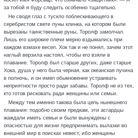
за тобой я буду следить особенно тщательно.
Не сводя глаз с тускло поблескивающего в
серебристом свете луны клинка, на котором были
вырезаны таинственные руны, Торолф замолчал.
Лишь его широкие плечи мерно вздымались при
каждом взмахе весел. Хок так и не понял, зачем этот
наглый верзила настоял, чтобы его взяли в
плавание. Торолф был старше других, даже старше
Хока, душа у него была черная, как океанская пучина
в полночь, и он имел обыкновение устраивать
неприятности просто ради забавы. Торолф не из тех,
кто готов рисковать ради женщины или семьи.
Между тем именно такова была цель нынешнего
плавания: подобно своим предкам, эти асгардцы
жаждали иметь семьи и были вынуждены с
опасностью для жизни предпринимать вылазки во
внешний мир в поисках невест, ибо женщины