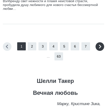
Вэлбренду свет нежности и пламя неистовой страсти,
пробудила душу любимого для нового счастья бессмертной
любви…
1
2
3
4
5
6
7
...
63
Шелли Такер
Вечная любовь
Марку, Кристине Зика,