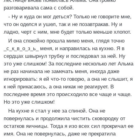
лестнице вновь появилась Альма. Она громко
разговаривала сама с собой.
- Ну и куда он мог деться? Только не говорите мне,
что он оделся и ушел, так и не позавтракав. Ну и
ладно, черт с ним, мне будет только меньше хлопот.
И она спокойно прошла мимо меня, глядя точно
_с_к_в_о_з_ь_ меня, и направилась на кухню. Я в
сердцах швырнул трубку и последовал за ней. Ну
это уже слишком! За последние несколько лет Альма
не раз начинала не замечать меня, иногда даже
игнорировать: я ей что-то говорю, а она не слышит, я
к ней прикасаюсь, а она никак не реагирует. В
последнее время это происходило все чаще и чаще.
Но это уже слишком!
На кухне я стал у нее за спиной. Она не
повернулась и продолжила чистить сковородку от
остатков яичницы. Тогда я изо всех сил прокричал ее
имя. Она не повернулась, даже не прекратила