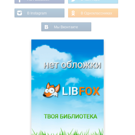
В Instagram
В Одноклассниках
Мы Вконтакте