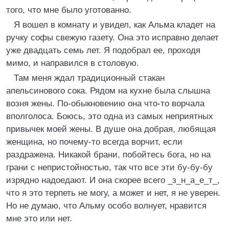
того, что мне было уготованно.
Я вошел в комнату и увидел, как Альма кладет на
ручку софы свежую газету. Она это исправно делает
уже двадцать семь лет. Я подобрал ее, проходя
мимо, и направился в столовую.
Там меня ждал традиционный стакан
апельсинового сока. Рядом на кухне была слышна
возня жены. По-обыкновению она что-то ворчала
вполголоса. Боюсь, это одна из самых неприятных
привычек моей жены. В душе она добрая, любящая
женщина, но почему-то всегда ворчит, если
раздражена. Никакой брани, побойтесь бога, но на
грани с непристойностью, так что все эти бу-бу-бу
изрядно надоедают. И она скорее всего _з_н_а_е_т_,
что я это терпеть не могу, а может и нет, я не уверен.
Но не думаю, что Альму особо волнует, нравится
мне это или нет.