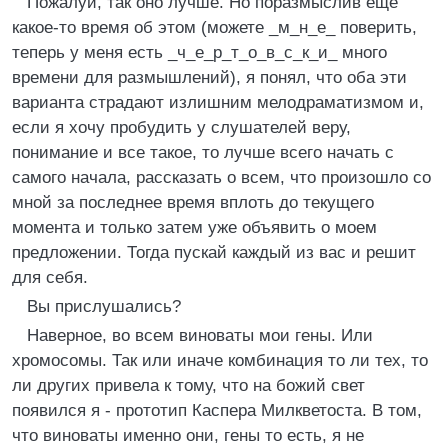
Пожалуй, так оно лучше. Но поразмыслив еще
какое-то время об этом (можете _м_н_е_ поверить,
теперь у меня есть _ч_е_р_т_о_в_с_к_и_ много
времени для размышлений), я понял, что оба эти
варианта страдают излишним мелодраматизмом и,
если я хочу пробудить у слушателей веру,
понимание и все такое, то лучше всего начать с
самого начала, рассказать о всем, что произошло со
мной за последнее время вплоть до текущего
момента и только затем уже объявить о моем
предложении. Тогда пускай каждый из вас и решит
для себя.
Вы прислушались?
Наверное, во всем виноваты мои гены. Или
хромосомы. Так или иначе комбинация то ли тех, то
ли других привела к тому, что на божий свет
появился я - прототип Каспера Милкветоста. В том,
что виноваты именно они, гены то есть, я не