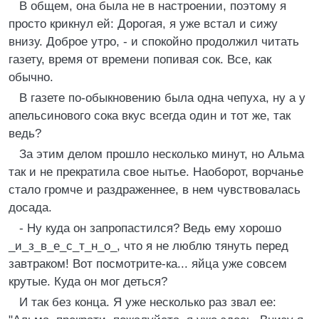
В общем, она была не в настроении, поэтому я
просто крикнул ей: Дорогая, я уже встал и сижу
внизу. Доброе утро, - и спокойно продолжил читать
газету, время от времени попивая сок. Все, как
обычно.
В газете по-обыкновению была одна чепуха, ну а у
апельсинового сока вкус всегда один и тот же, так
ведь?
За этим делом прошло несколько минут, но Альма
так и не прекратила свое нытье. Наоборот, ворчанье
стало громче и раздраженнее, в нем чувствовалась
досада.
- Ну куда он запропастился? Ведь ему хорошо
_и_з_в_е_с_т_н_о_, что я не люблю тянуть перед
завтраком! Вот посмотрите-ка... яйца уже совсем
крутые. Куда он мог деться?
И так без конца. Я уже несколько раз звал ее: