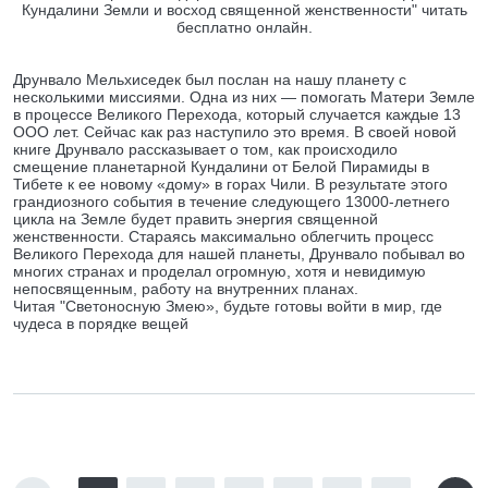
Кундалини Земли и восход священной женственности" читать
бесплатно онлайн.
Друнвало Мельхиседек был послан на нашу планету с
несколькими миссиями. Одна из них — помогать Матери Земле
в процессе Великого Перехода, который случается каждые 13
ООО лет. Сейчас как раз наступило это время. В своей новой
книге Друнвало рассказывает о том, как происходило
смещение планетарной Кундалини от Белой Пирамиды в
Тибете к ее новому «дому» в горах Чили. В результате этого
грандиозного события в течение следующего 13000-летнего
цикла на Земле будет править энергия священной
женственности. Стараясь максимально облегчить процесс
Великого Перехода для нашей планеты, Друнвало побывал во
многих странах и проделал огромную, хотя и невидимую
непосвященным, работу на внутренних планах.
Читая "Светоносную Змею», будьте готовы войти в мир, где
чудеса в порядке вещей