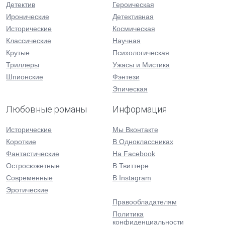
Детектив
Героическая
Иронические
Детективная
Исторические
Космическая
Классические
Научная
Крутые
Психологическая
Триллеры
Ужасы и Мистика
Шпионские
Фэнтези
Эпическая
Любовные романы
Информация
Исторические
Мы Вконтакте
Короткие
В Одноклассниках
Фантастические
На Facebook
Остросюжетные
В Твиттере
Современные
В Instagram
Эротические
Правообладателям
Политика
конфиденциальности