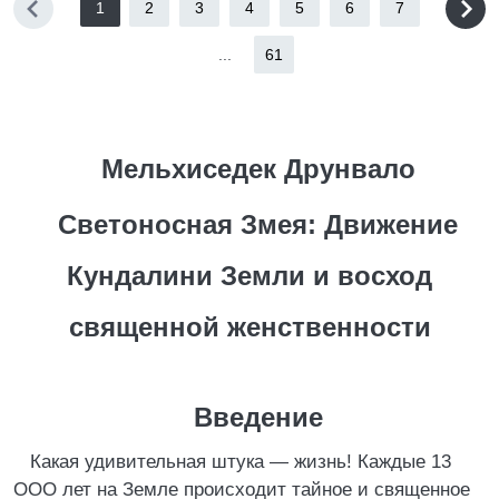
1
2
3
4
5
6
7
...
61
Мельхиседек Друнвало
Светоносная Змея: Движение
Кундалини Земли и восход
священной женственности
Введение
Какая удивительная штука — жизнь! Каждые 13
ООО лет на Земле происходит тайное и священное