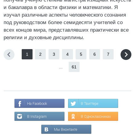
и бакалавра в области физики и математики. Я
изучал различные аспекты человеческого сознания
под руководством более семидесяти учителей со
всех концов мира, представлявших практически все
религии и духовные дисциплины.
1
2
3
4
5
6
7
...
61
На Facebook
В Твиттере
В Instagram
В Одноклассниках
Мы Вконтакте