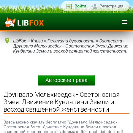
Войти
Регистрация
LibFox
»
Книги
»
Религия и духовность
»
Эзотерика
»
Друнвало Мельхиседек - Светоносная Змея: Движение
Кундалини Земли и восход священной женственности
Авторские права
Друнвало Мельхиседек - Светоносная
Змея: Движение Кундалини Земли и
восход священной женственности
Здесь можно скачать бесплатно "Друнвало Мельхиседек -
Светоносная Змея: Движение Кундалини Земли и восход
священной женственности" в формате fb2, epub, txt, doc, pdf.