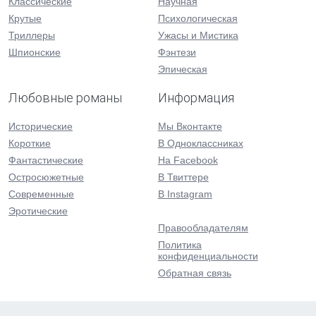
Классические
Научная
Крутые
Психологическая
Триллеры
Ужасы и Мистика
Шпионские
Фэнтези
Эпическая
Любовные романы
Информация
Исторические
Мы Вконтакте
Короткие
В Одноклассниках
Фантастические
На Facebook
Остросюжетные
В Твиттере
Современные
В Instagram
Эротические
Правообладателям
Политика
конфиденциальности
Обратная связь