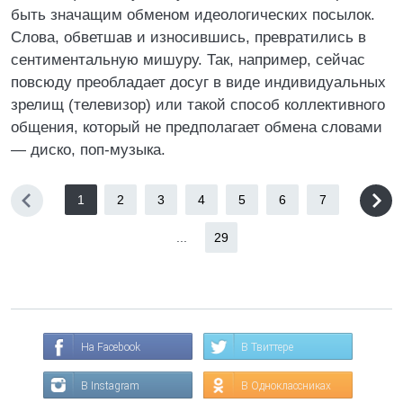
быть значащим обменом идеологических посылок.
Слова, обветшав и износившись, превратились в
сентиментальную мишуру. Так, например, сейчас
повсюду преобладает досуг в виде индивидуальных
зрелищ (телевизор) или такой способ коллективного
общения, который не предполагает обмена словами
— диско, поп-музыка.
1
2
3
4
5
6
7
...
29
На Facebook
В Твиттере
В Instagram
В Одноклассниках