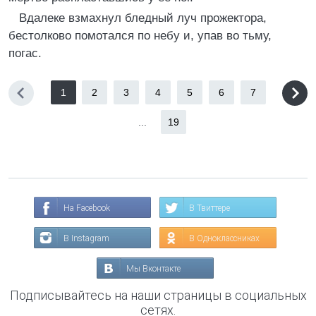
Вдалеке взмахнул бледный луч прожектора,
бестолково помотался по небу и, упав во тьму,
погас.
1
2
3
4
5
6
7
...
19
На Facebook
В Твиттере
В Instagram
В Одноклассниках
Мы Вконтакте
Подписывайтесь на наши страницы в социальных
сетях.