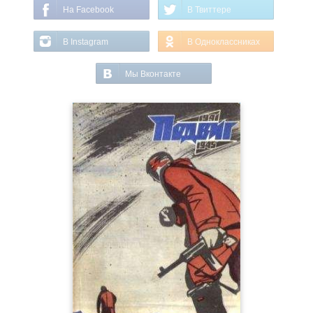
На Facebook
В Твиттере
В Instagram
В Одноклассниках
Мы Вконтакте