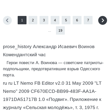
1
2
3
4
5
6
7
...
19
prose_history Александр Исаевич Воинов
Комендантский час
Герои повести А. Воинова — советские патриоты-
подпольщики, предотвратившие взрыв Одесского
порта.
ru ru LT Nemo FB Editor v2.0 31 May 2009 "LT
Nemo" 2009 CF670ECD-BB99-483F-AA1A-
1971DA51717B 1.0 «Подвиг». Приложение к
журналу «Сельская молодёжь», т. 3, 1975 г.