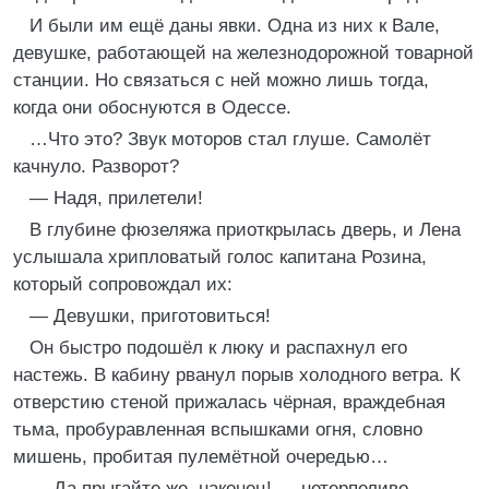
И были им ещё даны явки. Одна из них к Вале,
девушке, работающей на железнодорожной товарной
станции. Но связаться с ней можно лишь тогда,
когда они обоснуются в Одессе.
…Что это? Звук моторов стал глуше. Самолёт
качнуло. Разворот?
— Надя, прилетели!
В глубине фюзеляжа приоткрылась дверь, и Лена
услышала хрипловатый голос капитана Розина,
который сопровождал их:
— Девушки, приготовиться!
Он быстро подошёл к люку и распахнул его
настежь. В кабину рванул порыв холодного ветра. К
отверстию стеной прижалась чёрная, враждебная
тьма, пробуравленная вспышками огня, словно
мишень, пробитая пулемётной очередью…
— Да прыгайте же, наконец! — нетерпеливо