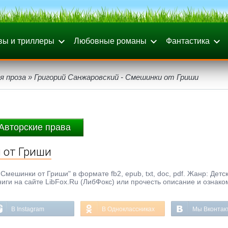
вы и триллеры
Любовные романы
Фантастика
я проза
» Григорий Санжаровский - Смешинки от Гриши
Авторские права
 от Гриши
Смешинки от Гриши" в формате fb2, epub, txt, doc, pdf. Жанр: Детс
иги на сайте LibFox.Ru (ЛибФокс) или прочесть описание и ознако
В Instagram
В Одноклассниках
Мы Вконтак