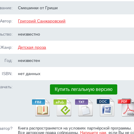
вание:
Смешинки от Гриши
Автор:
Григорий Санжаровский
ьство:
неизвестно
Жанр:
Детская проза
Год:
неизвестен
ISBN:
нет данных
ачать:
Купить легальную версию
автор?
Книга распространяется на условиях партнёрской программы.
Все авторские права соблюдены.
Напишите нам
, если Вы не с