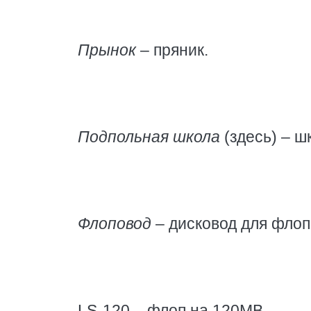
Прынок
– пряник.
Подпольная школа
(здесь) – ш
Флоповод
– дисковод для флоп
LS-120 – флоп на 120MB.