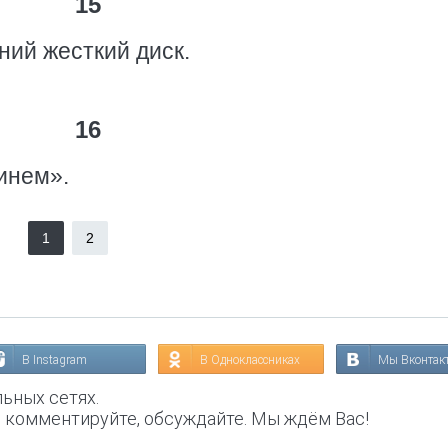
15
ий жесткий диск.
16
инем».
1
2
В Instagram
В Одноклассниках
Мы Вконтак
ьных сетях.
, комментируйте, обсуждайте. Мы ждём Вас!