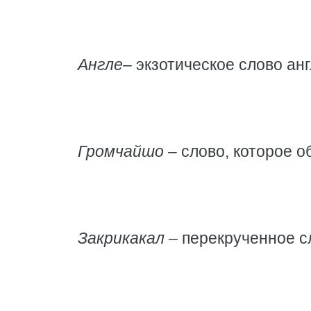
Англе
– экзотическое слово ан
Громчайшо
– слово, которое о
Закрикакал
– перекрученное с