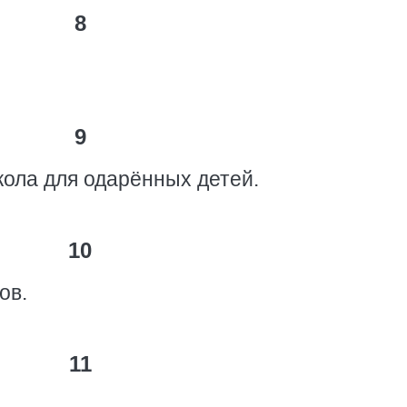
8
9
кола для одарённых детей.
10
ов.
11