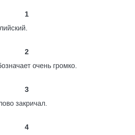
1
глийский.
2
бозначает очень громко.
3
лово закричал.
4