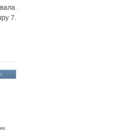
вала .
ру 7.
те
ии.