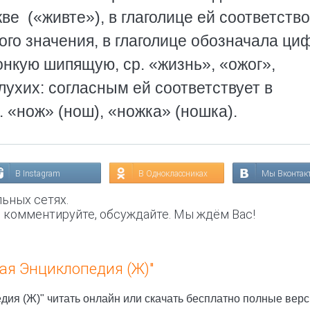
е («живте»), в глаголице ей соответство
го значения, в глаголице обозначала циф
нкую шипящую, ср. «жизнь», «ожог»,
лухих: согласным ей соответствует в
 «нож» (нош), «ножка» (ношка).
В Instagram
В Одноклассниках
Мы Вконтак
ьных сетях.
, комментируйте, обсуждайте. Мы ждём Вас!
ая Энциклопедия (Ж)"
ия (Ж)" читать онлайн или скачать бесплатно полные верс