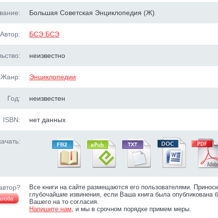
вание:
Большая Советская Энциклопедия (Ж)
Автор:
БСЭ БСЭ
ьство:
неизвестно
Жанр:
Энциклопедии
Год:
неизвестен
ISBN:
нет данных
ачать:
автор?
Все книги на сайте размещаются его пользователями. Принос
глубочайшие извинения, если Ваша книга была опубликована б
алоба
Вашего на то согласия.
Напишите нам
, и мы в срочном порядке примем меры.