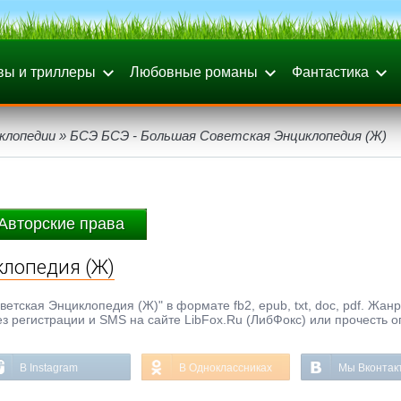
вы и триллеры
Любовные романы
Фантастика
клопедии
» БСЭ БСЭ - Большая Советская Энциклопедия (Ж)
Авторские права
клопедия (Ж)
тская Энциклопедия (Ж)" в формате fb2, epub, txt, doc, pdf. Жанр
ез регистрации и SMS на сайте LibFox.Ru (ЛибФокс) или прочесть 
В Instagram
В Одноклассниках
Мы Вконтак