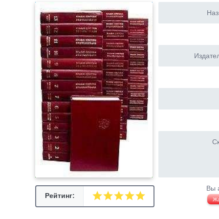
Наз
Издател
Ск
Вы 
Рейтинг:
Ж