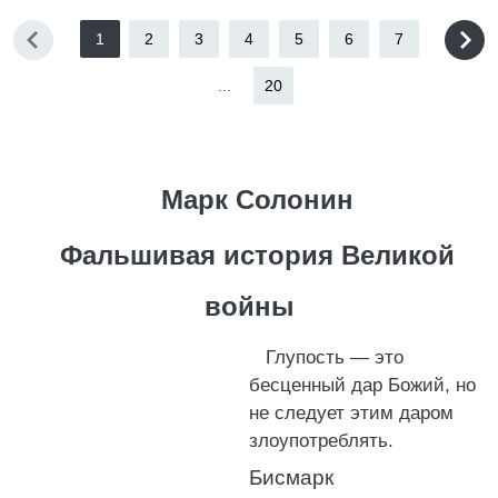
1
2
3
4
5
6
7
...
20
Марк Солонин
Фальшивая история Великой
войны
Глупость — это
бесценный дар Божий, но
не следует этим даром
злоупотреблять.
Бисмарк