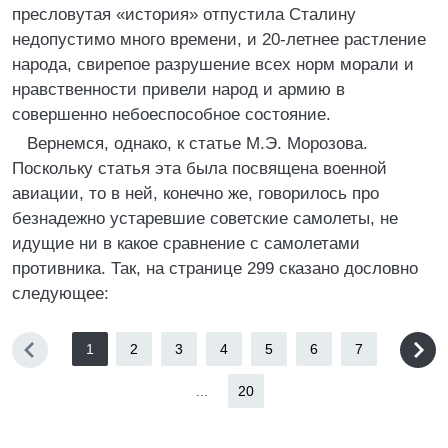
пресловутая «история» отпустила Сталину
недопустимо много времени, и 20-летнее растление
народа, свирепое разрушение всех норм морали и
нравственности привели народ и армию в
совершенно небоеспособное состояние.
Вернемся, однако, к статье М.Э. Морозова.
Поскольку статья эта была посвящена военной
авиации, то в ней, конечно же, говорилось про
безнадежно устаревшие советские самолеты, не
идущие ни в какое сравнение с самолетами
противника. Так, на странице 299 сказано дословно
следующее:
1
2
3
4
5
6
7
...
20