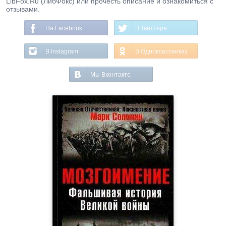
LibFox.Ru (ЛибФокс) или прочесть описание и ознакомиться с
отзывами.
На Facebook
В Твиттере
В Instagram
В Одноклассниках
Мы Вконтакте