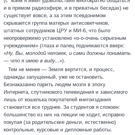
(с коим я имел удовольствие многократно общаться
и в прямом радиоэфире, и в приватных беседах) не
существует вовсе, а за этим псевдонимом
скрывается группа матерых антисоветчиков,
штатных сотрудников ЦРУ и МИ-6, что было
неопровержимо установлено «о-о-очень серьезным
учреждением» (глаза и палец поднимаются вверх:
«Ну, Вы, молодой человек, и сами должны понимать
— что я имею в виду...»
).
Тем не менее — Земля вертится, и процесс,
однажды запущенный, уже не остановить.
Безнаказанно парить людям мозги в эпоху
Интернета, спутникового телевидения и зависимого
лишь от кошелька покупателей книгоиздания
становится все труднее. За студентов я спокоен:
большинство из них на лекции не ходит, исправно
покупая (за родительские деньги, естественно)
контрольные, курсовые и дипломные работы.