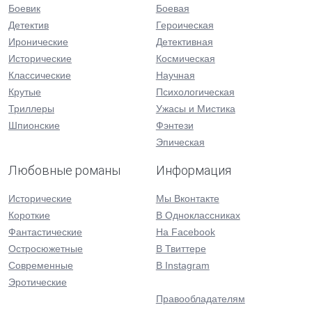
Боевик
Боевая
Детектив
Героическая
Иронические
Детективная
Исторические
Космическая
Классические
Научная
Крутые
Психологическая
Триллеры
Ужасы и Мистика
Шпионские
Фэнтези
Эпическая
Любовные романы
Информация
Исторические
Мы Вконтакте
Короткие
В Одноклассниках
Фантастические
На Facebook
Остросюжетные
В Твиттере
Современные
В Instagram
Эротические
Правообладателям