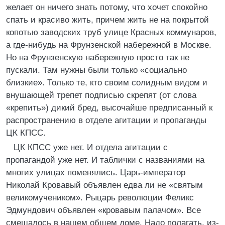
желает он ничего знать потому, что хочет спокойно
спать и красиво жить, причем жить не на покрытой
копотью заводских труб улице Красных коммунаров,
а где-нибудь на Фрунзенской набережной в Москве.
Но на Фрунзенскую набережную просто так не
пускали. Там нужны были только «социально
близкие». Только те, кто своим солидным видом и
внушающей трепет подписью скрепят (от слова
«крепить») дикий бред, высочайше предписанный к
распространению в отделе агитации и пропаганды
ЦК КПСС.
ЦК КПСС уже нет. И отдела агитации с
пропагандой уже нет. И таблички с названиями на
многих улицах поменялись. Царь-император
Николай Кровавый объявлен едва ли не «святым
великомучеником». Рыцарь революции Феликс
Эдмундович объявлен «кровавым палачом». Все
смешалось в нашем общем доме. Надо полагать, из-