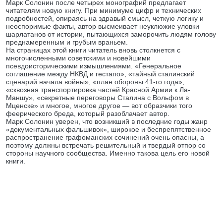
Марк Солонин после четырех монографий предлагает
читателям новую книгу. При минимуме цифр и технических
подробностей, опираясь на здравый смысл, четкую логику и
неоспоримые факты, автор высмеивает неуклюжие уловки
шарлатанов от истории, пытающихся заморочить людям голову
преднамеренным и грубым враньем.
На страницах этой книги читатель вновь столкнется с
многочисленными советскими и новейшими
псевдоисторическими измышлениями. «Генеральное
соглашение между НКВД и гестапо», «тайный сталинский
сценарий начала войны», «план обороны 41-го года»,
«сквозная транспортировка частей Красной Армии к Ла-
Маншу», «секретные переговоры Сталина с Вольфом в
Мценске» и многое, многое другое — вот образчики того
феерического бреда, который разоблачает автор.
Марк Солонин уверен, что возникший в последние годы жанр
«документальных фальшивок», широкое и беспрепятственное
распространение графоманских сочинений очень опасны, а
поэтому должны встречать решительный и твердый отпор со
стороны научного сообщества. Именно такова цель его новой
книги.