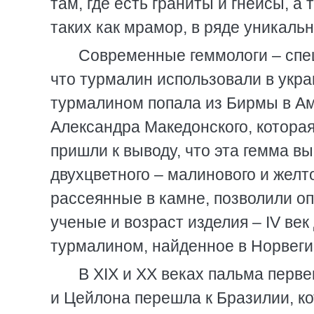
там, где есть граниты и гнейсы, а
таких как мрамор, в ряде уникал
Современные геммологи – спе
что турмалин использовали в укра
турмалином попала из Бирмы в Ам
Александра Македонского, которая
пришли к выводу, что эта гемма в
двухцветного – малинового и желт
рассеянные в камне, позволили оп
ученые и возраст изделия – IV век
турмалином, найденное в Норвеги
В XIX и XX веках пальма перв
и Цейлона перешла к Бразилии, ко