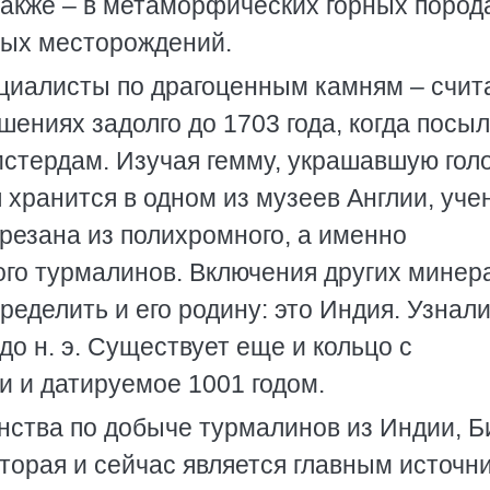
 также – в метаморфических горных пород
ьных месторождений.
циалисты по драгоценным камням – счит
шениях задолго до 1703 года, когда посыл
стердам. Изучая гемму, украшавшую гол
 хранится в одном из музеев Англии, уч
ырезана из полихромного, а именно
ого турмалинов. Включения других минер
ределить и его родину: это Индия. Узнал
 до н. э. Существует еще и кольцо с
и и датируемое 1001 годом.
енства по добыче турмалинов из Индии, 
торая и сейчас является главным источн