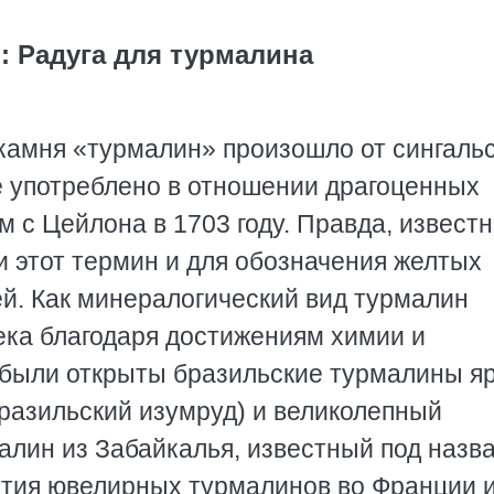
: Радуга для турмалина
 камня «турмалин» произошло от сингальс
 употреблено в отношении драгоценных
 с Цейлона в 1703 году. Правда, известн
 этот термин и для обозначения желтых
й. Как минералогический вид турмалин
ека благодаря достижениям химии и
 были открыты бразильские турмалины яр
бразильский изумруд) и великолепный
лин из Забайкалья, известный под назв
ытия ювелирных турмалинов во Франции и