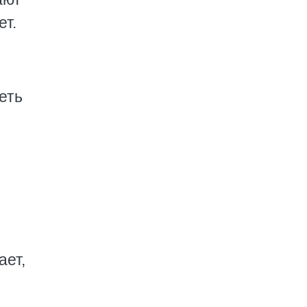
ет.
еть
ает,