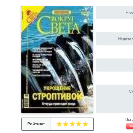
Наз
Издател
Ск
Вы 
Рейтинг:
Ж