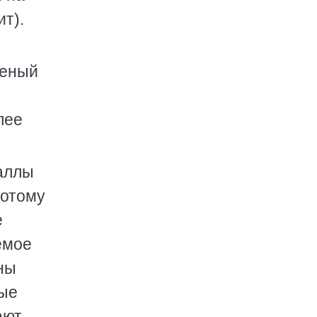
т).
леный
лее
таллы
потому
е
емое
ны
вые
ают