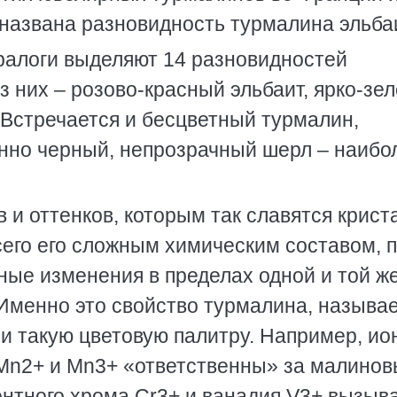
и названа разновидность турмалина эльбаи
ралоги выделяют 14 разновидностей
 них – розово-красный эльбаит, ярко-зе
. Встречается и бесцветный турмалин,
нно черный, непрозрачный шерл – наибо
 и оттенков, которым так славятся крис
сего его сложным химическим составом, 
ные изменения в пределах одной и той ж
Именно это свойство турмалина, называ
и такую цветовую палитру. Например, ио
 Mn2+ и Mn3+ «ответственны» за малино
ентного хрома Cr3+ и ванадия V3+ вызыв