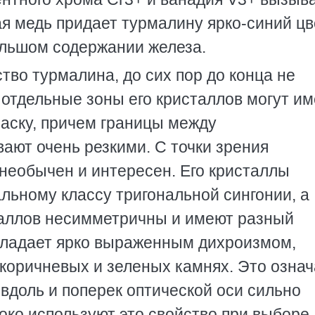
ая медь придает турмалину ярко-синий цв
ольшом содержании железа.
тво турмалина, до сих пор до конца не
о отдельные зоны его кристаллов могут им
раску, причем границы между
ют очень резкими. С точки зрения
необычен и интересен. Его кристаллы
льному классу тригональной сингонии, а
таллов несимметричны и имеют разный
обладает ярко выраженным дихроизмом,
коричневых и зеленых камнях. Это означ
 вдоль и поперек оптической оси сильно
око используют это свойство при выборе