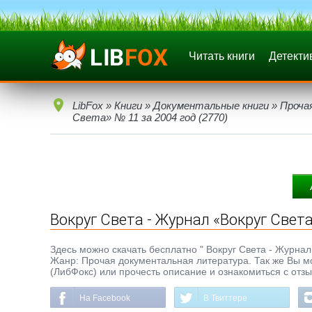
Читать книги
Детекти
LibFox
»
Книги
»
Документальные книги
»
Проча
Света» № 11 за 2004 год (2770)
Вокруг Света - Журнал «Вокруг Света
Здесь можно скачать бесплатно " Вокруг Света - Журнал «
Жанр: Прочая документальная литература. Так же Вы мо
(ЛибФокс) или прочесть описание и ознакомиться с отз
На Facebook
В Твиттере