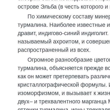
острове Эльба (в честь которого 
По химическому составу мине
турмалина. Наиболее известные из
дравит, индигово-синий индиголит
называемый ахроитом, и соверше
распространенный из всех.
Огромное разнообразие цветов
турмалина, объясняется прежде в
как он может претерпевать различ
кристаллографической формулы. 
изоморфизмом, и вызывает к жизн
двух– и трехвалентного марганца
оттенки турмалина, ионы трехвал