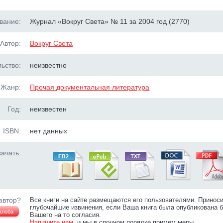
вание:
Журнал «Вокруг Света» № 11 за 2004 год (2770)
Автор:
Вокруг Света
ьство:
неизвестно
Жанр:
Прочая документальная литература
Год:
неизвестен
ISBN:
нет данных
ачать:
автор?
Все книги на сайте размещаются его пользователями. Принос
глубочайшие извинения, если Ваша книга была опубликована б
алоба
Вашего на то согласия.
Напишите нам
, и мы в срочном порядке примем меры.