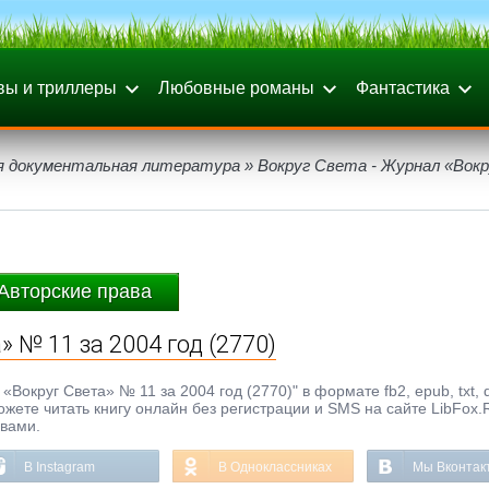
вы и триллеры
Любовные романы
Фантастика
я документальная литература
» Вокруг Света - Журнал «Вокр
Авторские права
» № 11 за 2004 год (2770)
Вокруг Света» № 11 за 2004 год (2770)" в формате fb2, epub, txt, d
жете читать книгу онлайн без регистрации и SMS на сайте LibFox.
ывами.
В Instagram
В Одноклассниках
Мы Вконтак