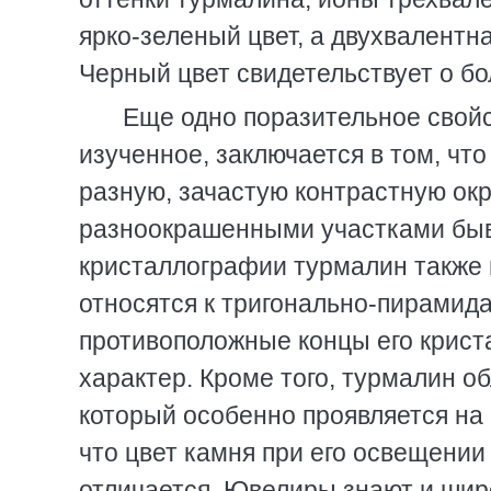
ярко-зеленый цвет, а двухвалентн
Черный цвет свидетельствует о б
Еще одно поразительное свойс
изученное, заключается в том, чт
разную, зачастую контрастную ок
разноокрашенными участками быва
кристаллографии турмалин также 
относятся к тригонально-пирамида
противоположные концы его крис
характер. Кроме того, турмалин 
который особенно проявляется на 
что цвет камня при его освещении
отличается. Ювелиры знают и шир