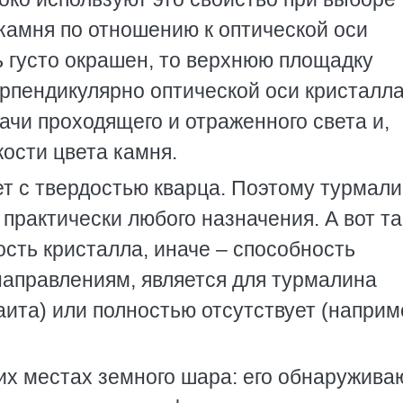
камня по отношению к оптической оси
ь густо окрашен, то верхнюю площадку
рпендикулярно оптической оси кристалла
чи проходящего и отраженного света и,
ости цвета камня.
т с твердостью кварца. Поэтому турмал
практически любого назначения. А вот т
ость кристалла, иначе – способность
аправлениям, является для турмалина
ита) или полностью отсутствует (наприм
их местах земного шара: его обнаружива