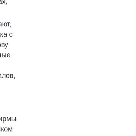
ах,
ают,
ка с
ову
еные
алов,
и
Бирмы
иком