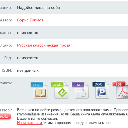
вание:
Надейся лишь на себя
Автор:
Борис Екимов
ьство:
неизвестно
Жанр:
Русская классическая проза
Год:
неизвестен
ISBN:
нет данных
ачать:
автор?
Все книги на сайте размещаются его пользователями. Принос
глубочайшие извинения, если Ваша книга была опубликована б
алоба
Вашего на то согласия.
Напишите нам
, и мы в срочном порядке примем меры.