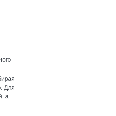
ного
бирая
. Для
, а