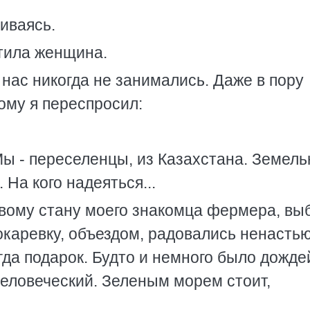
ниваясь.
етила женщина.
 нас никогда не занимались. Даже в пору
ому я переспросил:
Мы - переселенцы, из Казахстана. Земель
 На кого надеяться...
евому стану моего знакомца фермера, вы
каревку, объездом, радовались ненастью
гда подарок. Будто и немного было дождей
 человеческий. Зеленым морем стоит,