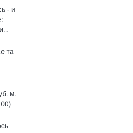
ь - и
:
...
е та
х
уб. м.
00).
ось