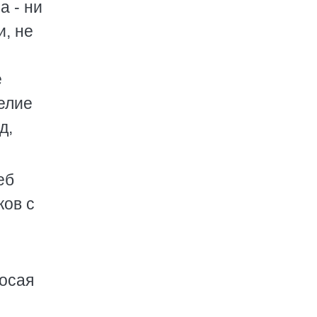
а - ни
и, не
е
елие
д,
еб
ков с
росая