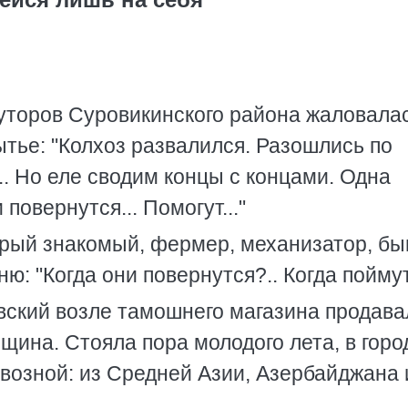
уторов Суровикинского района жаловала
тье: "Колхоз развалился. Разошлись по
.. Но еле сводим концы с концами. Одна
повернутся... Помогут..."
арый знакомый, фермер, механизатор, б
ню: "Когда они повернутся?.. Когда пойму
вский возле тамошнего магазина продава
ина. Стояла пора молодого лета, в город
возной: из Средней Азии, Азербайджана 