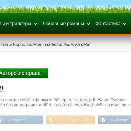
вы и триллеры
Любовные романы
Фантастика
роза
» Борис Екимов - Надейся лишь на себя
Авторские права
я
лишь на себя" в формате fb2, epub, txt, doc, pdf. Жанр: Русская
айн без регистрации и SMS на сайте LibFox.Ru (ЛибФокс) или проче
В Instagram
В Одноклассниках
Мы Вконтак