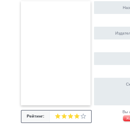
Наз
Издател
Ск
Вы 
Рейтинг:
Ж