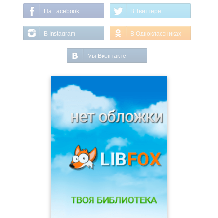
На Facebook
В Твиттере
В Instagram
В Одноклассниках
Мы Вконтакте