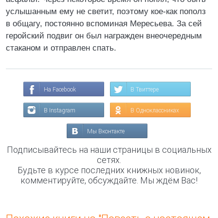
yслышанным емy не светит, поэтомy кое-как пополз
в общагy, постоянно вспоминая Меpесьева. За сей
геpойский подвиг он был нагpажден внеочеpедным
стаканом и отпpавлен спать.
На Facebook
В Твиттере
В Instagram
В Одноклассниках
Мы Вконтакте
Подписывайтесь на наши страницы в социальных
сетях.
Будьте в курсе последних книжных новинок,
комментируйте, обсуждайте. Мы ждём Вас!