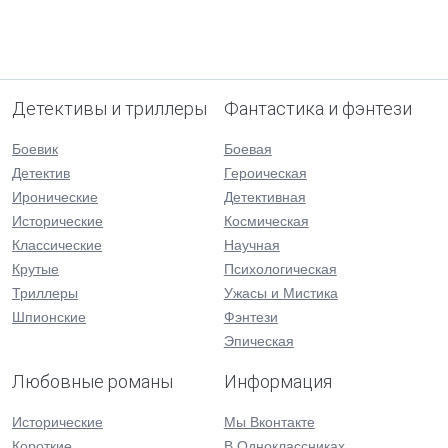
Детективы и триллеры
Фантастика и фэнтези
Боевик
Боевая
Детектив
Героическая
Иронические
Детективная
Исторические
Космическая
Классические
Научная
Крутые
Психологическая
Триллеры
Ужасы и Мистика
Шпионские
Фэнтези
Эпическая
Любовные романы
Информация
Исторические
Мы Вконтакте
Короткие
В Одноклассниках