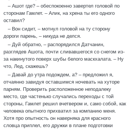
– Ашот где? – обеспокоенно завертел головой по
сторонам Гамлет. – Алик, на хрена ты его одного
оставил?
– Вон сидит, – мотнул головой на ту сторону
дороги парень, – никуда не делся.
– Дуй обратно, – распорядился Датчанин,
разглядев Ашота, почти сливавшегося со снегом из-
за накинутого поверх шубы белого маскхалата. – Ну
что, Лед, скажешь?
– Давай до утра подождем, а? – предложил я,
отчаянно завидуя оставшимся ночевать на хуторе
парням. Проверить расположенное неподалеку
место, где частенько случались переходы с той
стороны, Гамлет решил вчетвером и, само собой, как
человека опытного прихватил за компанию меня.
Хотя про опытность он наверняка для красного
словца приплел, его дружки в плане подготовки