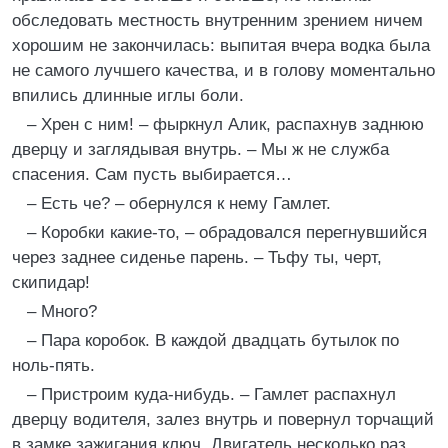
обследовать местность внутренним зрением ничем
хорошим не закончилась: выпитая вчера водка была
не самого лучшего качества, и в голову моментально
впились длинные иглы боли.
– Хрен с ним! – фыркнул Алик, распахнув заднюю
дверцу и заглядывая внутрь. – Мы ж не служба
спасения. Сам пусть выбирается…
– Есть че? – обернулся к нему Гамлет.
– Коробки какие-то, – обрадовался перегнувшийся
через заднее сиденье парень. – Тьфу ты, черт,
скипидар!
– Много?
– Пара коробок. В каждой двадцать бутылок по
ноль-пять.
– Пристроим куда-нибудь. – Гамлет распахнул
дверцу водителя, залез внутрь и повернул торчащий
в замке зажигания ключ. Двигатель несколько раз