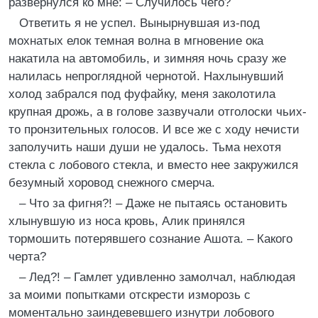
развернулся ко мне: – Случилось чего?
Ответить я не успел. Вынырнувшая из-под
мохнатых елок темная волна в мгновение ока
накатила на автомобиль, и зимняя ночь сразу же
налилась непроглядной чернотой. Нахлынувший
холод забрался под фуфайку, меня заколотила
крупная дрожь, а в голове зазвучали отголоски чьих-
то пронзительных голосов. И все же с ходу нечисти
заполучить наши души не удалось. Тьма нехотя
стекла с лобового стекла, и вместо нее закружился
безумный хоровод снежного смерча.
– Что за фигня?! – Даже не пытаясь остановить
хлынувшую из носа кровь, Алик принялся
тормошить потерявшего сознание Ашота. – Какого
черта?
– Лед?! – Гамлет удивленно замолчал, наблюдая
за моими попытками отскрести изморозь с
моментально заиндевевшего изнутри лобового