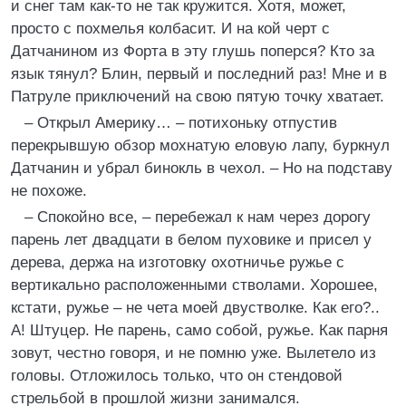
и снег там как-то не так кружится. Хотя, может,
просто с похмелья колбасит. И на кой черт с
Датчанином из Форта в эту глушь поперся? Кто за
язык тянул? Блин, первый и последний раз! Мне и в
Патруле приключений на свою пятую точку хватает.
– Открыл Америку… – потихоньку отпустив
перекрывшую обзор мохнатую еловую лапу, буркнул
Датчанин и убрал бинокль в чехол. – Но на подставу
не похоже.
– Спокойно все, – перебежал к нам через дорогу
парень лет двадцати в белом пуховике и присел у
дерева, держа на изготовку охотничье ружье с
вертикально расположенными стволами. Хорошее,
кстати, ружье – не чета моей двустволке. Как его?..
А! Штуцер. Не парень, само собой, ружье. Как парня
зовут, честно говоря, и не помню уже. Вылетело из
головы. Отложилось только, что он стендовой
стрельбой в прошлой жизни занимался.