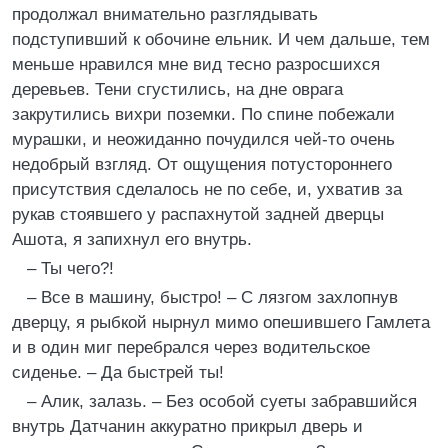
продолжал внимательно разглядывать
подступивший к обочине ельник. И чем дальше, тем
меньше нравился мне вид тесно разросшихся
деревьев. Тени сгустились, на дне оврага
закрутились вихри поземки. По спине побежали
мурашки, и неожиданно почудился чей-то очень
недобрый взгляд. От ощущения потустороннего
присутствия сделалось не по себе, и, ухватив за
рукав стоявшего у распахнутой задней дверцы
Ашота, я запихнул его внутрь.
– Ты чего?!
– Все в машину, быстро! – С лязгом захлопнув
дверцу, я рыбкой нырнул мимо опешившего Гамлета
и в один миг перебрался через водительское
сиденье. – Да быстрей ты!
– Алик, залазь. – Без особой суеты забравшийся
внутрь Датчанин аккуратно прикрыл дверь и