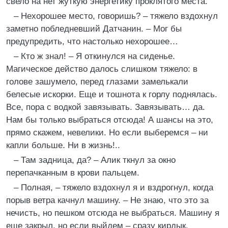
свело на нет жуткую энергетику проклятого места.
– Нехорошее место, говоришь? – тяжело вздохнул
заметно побледневший Датчанин. – Мог бы
предупредить, что настолько нехорошее…
– Кто ж знал! – Я откинулся на сиденье.
Магическое действо далось слишком тяжело: в
голове зашумело, перед глазами замелькали
белесые искорки. Еще и тошнота к горлу поднялась.
Все, пора с водкой завязывать. Завязывать… да.
Нам бы только выбраться отсюда! А шансы на это,
прямо скажем, невелики. Но если выберемся – ни
капли больше. Ни в жизнь!..
– Там задница, да? – Алик ткнул за окно
перепачканным в крови пальцем.
– Полная, – тяжело вздохнул я и вздрогнул, когда
порыв ветра качнул машину. – Не знаю, что это за
нечисть, но пешком отсюда не выбраться. Машину я
еще закрыл, но если выйдем – сразу кирдык.