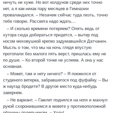
ничуть не хуже. Но вот колдунов среди них точно
нет, а я как-никак пару месяцев в Гимназии
проваландался. – Незачем сейчас туда лезть, точно
тебе говорю. Рассвета надо ждать…
– И сколько времени потеряем? Опять ведь от
хутора сюда добираться придется, – вытер под
носом меховушкой крепко задумавшийся Датчанин.
Мысль о том, что мы на ночь глядя впустую
протопали без малого пять верст, пришлась ему не
по душе. – Ко второй точке не успеем. А она у нас
основная.
– Может, там и нету ничего? – Я поежился от
студеного ветерка, забравшегося под фуфайку. – Вы
ж наугад бродите? В другое место куда-нибудь
завернем.
– Не вариант. – Гамлет поднялся на ноги и махнул
рукой схоронившимся в кювете у противоположной
обочины подельникам. – Ходу!..