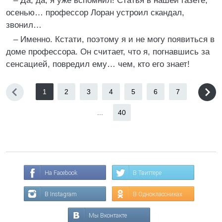
– Да, да, я уже вспомнил! Статья в нашей газете,
осенью… профессор Лоран устроил скандал,
звонил…
– Именно. Кстати, поэтому я и не могу появиться в
доме профессора. Он считает, что я, погнавшись за
сенсацией, повредил ему… чем, кто его знает!
1
2
3
4
5
6
7
...
40
На Facebook
В Твиттере
В Instagram
В Одноклассниках
Мы Вконтакте