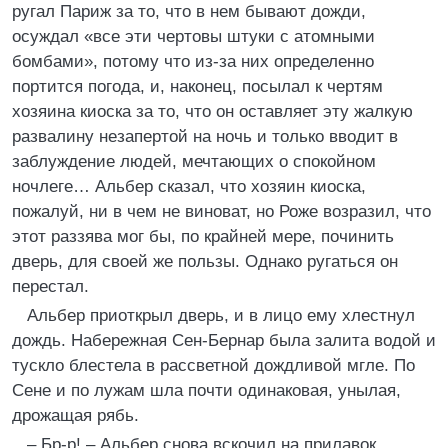
ругал Париж за то, что в нем бывают дожди,
осуждал «все эти чертовы штуки с атомными
бомбами», потому что из-за них определенно
портится погода, и, наконец, посылал к чертям
хозяина киоска за то, что он оставляет эту жалкую
развалину незапертой на ночь и только вводит в
заблуждение людей, мечтающих о спокойном
ночлеге… Альбер сказал, что хозяин киоска,
пожалуй, ни в чем не виноват, но Роже возразил, что
этот раззява мог бы, по крайней мере, починить
дверь, для своей же пользы. Однако ругаться он
перестал.
Альбер приоткрыл дверь, и в лицо ему хлестнул
дождь. Набережная Сен-Бернар была залита водой и
тускло блестела в рассветной дождливой мгле. По
Сене и по лужам шла почти одинаковая, унылая,
дрожащая рябь.
– Бр-р! – Альбер снова вскочил на прилавок.