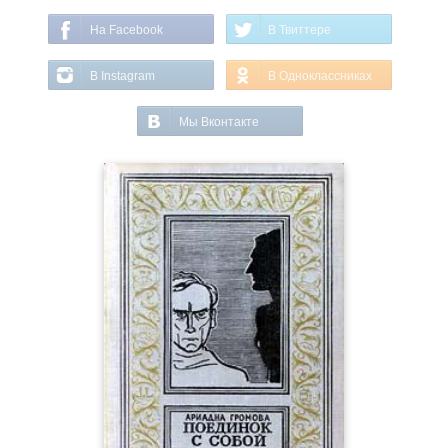
На Facebook
В Твиттере
В Instagram
В Одноклассниках
Мы Вконтакте