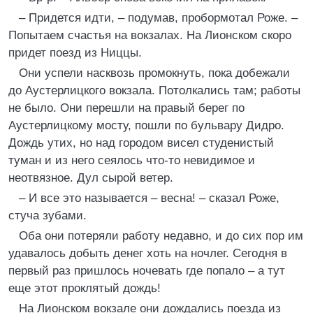
– Придется идти, – подумав, пробормотал Роже. –
Попытаем счастья на вокзалах. На Лионском скоро
придет поезд из Ниццы.
Они успели насквозь промокнуть, пока добежали
до Аустерлицкого вокзала. Потолкались там; работы
не было. Они перешли на правый берег по
Аустерлицкому мосту, пошли по бульвару Дидро.
Дождь утих, но над городом висел студенистый
туман и из него сеялось что-то невидимое и
неотвязное. Дул сырой ветер.
– И все это называется – весна! – сказал Роже,
стуча зубами.
Оба они потеряли работу недавно, и до сих пор им
удавалось добыть денег хоть на ночлег. Сегодня в
первый раз пришлось ночевать где попало – а тут
еще этот проклятый дождь!
На Лионском вокзале они дождались поезда из