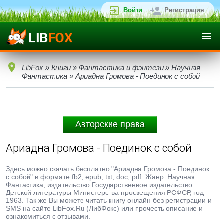
Войти
Регистрация
LibFox
»
Книги
»
Фантастика и фэнтези
»
Научная
Фантастика
» Ариадна Громова - Поединок с собой
Авторские права
Ариадна Громова - Поединок с собой
Здесь можно скачать бесплатно "Ариадна Громова - Поединок
с собой" в формате fb2, epub, txt, doc, pdf. Жанр: Научная
Фантастика, издательство Государственное издательство
Детской литературы Министерства просвещения РСФСР, год
1963. Так же Вы можете читать книгу онлайн без регистрации и
SMS на сайте LibFox.Ru (ЛибФокс) или прочесть описание и
ознакомиться с отзывами.