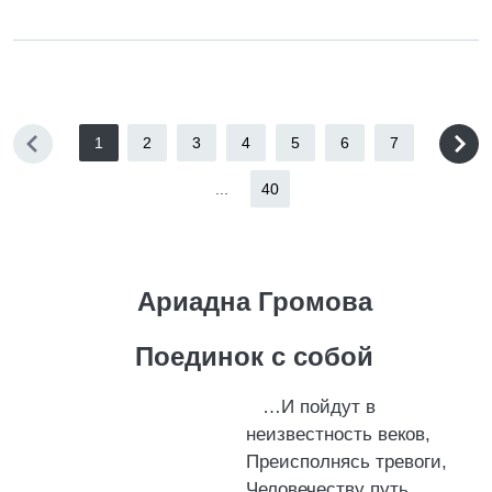
1
2
3
4
5
6
7
...
40
Ариадна Громова
Поединок с собой
…И пойдут в
неизвестность веков,
Преисполнясь тревоги,
Человечеству путь