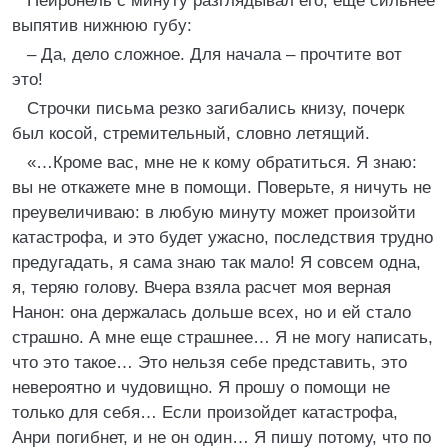
Пейронель с минуту разглядывал его, еще сильнее
выпятив нижнюю губу:
– Да, дело сложное. Для начала – прочтите вот
это!
Строчки письма резко загибались книзу, почерк
был косой, стремительный, словно летящий.
«…Кроме вас, мне не к кому обратиться. Я знаю:
вы не откажете мне в помощи. Поверьте, я ничуть не
преувеличиваю: в любую минуту может произойти
катастрофа, и это будет ужасно, последствия трудно
предугадать, я сама знаю так мало! Я совсем одна,
я, теряю голову. Вчера взяла расчет моя верная
Нанон: она держалась дольше всех, но и ей стало
страшно. А мне еще страшнее… Я не могу написать,
что это такое… Это нельзя себе представить, это
невероятно и чудовищно. Я прошу о помощи не
только для себя… Если произойдет катастрофа,
Анри погибнет, и не он один… Я пишу потому, что по