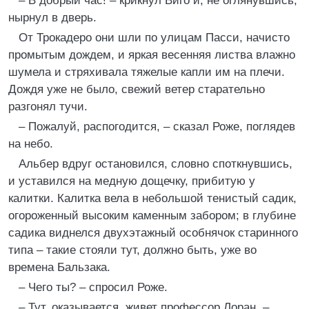
– В добрый час! – крикнул Виго и, не оглянувшись,
нырнул в дверь.
От Трокадеро они шли по улицам Пасси, начисто
промытым дождем, и яркая весенняя листва влажно
шумела и стряхивала тяжелые капли им на плечи.
Дождя уже не было, свежий ветер старательно
разгонял тучи.
– Пожалуй, распогодится, – сказал Роже, поглядев
на небо.
Альбер вдруг остановился, словно споткнувшись,
и уставился на медную дощечку, прибитую у
калитки. Калитка вела в небольшой тенистый садик,
огороженный высоким каменным забором; в глубине
садика виднелся двухэтажный особнячок старинного
типа – такие стояли тут, должно быть, уже во
времена Бальзака.
– Чего ты? – спросил Роже.
– Тут, оказывается, живет профессор Лоран, –