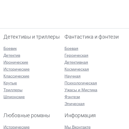
Детективы и триллеры
Фантастика и фэнтези
Боевик
Боевая
Детектив
Героическая
Иронические
Детективная
Исторические
Космическая
Классические
Научная
Крутые
Психологическая
Триллеры
Ужасы и Мистика
Шпионские
Фэнтези
Эпическая
Любовные романы
Информация
Исторические
Мы Вконтакте