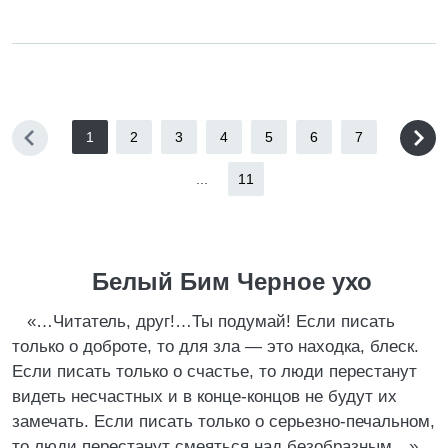
1
2
3
4
5
6
7
...
11
Белый Бим Черное ухо
«…Читатель, друг!…Ты подумай! Если писать
только о доброте, то для зла — это находка, блеск.
Если писать только о счастье, то люди перестанут
видеть несчастных и в конце-концов не будут их
замечать. Если писать только о серьезно-печальном,
то люди перестанут смеяться над безобразным…»…