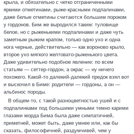
крыла, и обязательно с четко отграниченными
яркими отметинами, рыже-красными подпалинами,
даже белые отметины считаются большим пороком
у гордонов. Бим же выродился таким: туловище
белое, но с рыженькими подпалинами и даже чуть
заметным рыжим крапом, только одно ухо и одна
нога черные, действительно — как вороново крыло,
второе ухо мягкого желтовато-рыженького цвета.
Даже удивительно подобное явление: по всем
статьям — сеттер-гордон, а окрас — ну ничего
похожего. Какой-то далекий-далекий предок взял вот
и выскочил в Биме: родители — гордоны, а он —
альбинос породы.
В общем-то, с такой разноцветностью ушей и с
подпалинками под большими умными темно карими
глазами морда Бима была даже симпатичней,
приметней, может быть, даже умнее или, как бы
сказать, философичней, раздумчивей, чем у