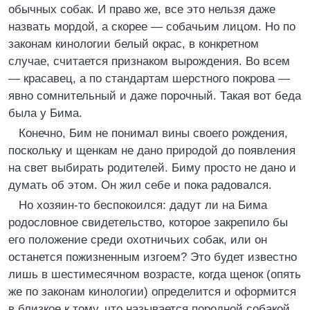
обычных собак. И право же, все это нельзя даже
назвать мордой, а скорее — собачьим лицом. Но по
законам кинологии белый окрас, в конкретном
случае, считается признаком вырождения. Во всем
— красавец, а по стандартам шерстного покрова —
явно сомнительный и даже порочный. Такая вот беда
была у Бима.
Конечно, Бим не понимал вины своего рождения,
поскольку и щенкам не дано природой до появления
на свет выбирать родителей. Биму просто не дано и
думать об этом. Он жил себе и пока радовался.
Но хозяин-то беспокоился: дадут ли на Бима
родословное свидетельство, которое закрепило бы
его положение среди охотничьих собак, или он
останется пожизненным изгоем? Это будет известно
лишь в шестимесячном возрасте, когда щенок (опять
же по законам кинологии) определится и оформится
в близкое к тому, что называется породной собакой.