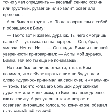
точно умел определить — веселый сейчас хозяин
или грустный, ругает он или хвалит, зовет или
прогоняет.
А он бывал и грустным. Тогда говорил сам с собой
и обращался к Биму:
— Так-то вот и живем, дурачок. Ты чего смотришь
на нее? — указывал он на портрет. — Она, брат,
умерла. Нет ее. Нет… — Он гладил Бима и в полной
уверенности приговаривал: — Ах ты мой дурачок,
Бимка. Ничего ты еще не понимаешь.
Но прав был он лишь отчасти, так как Бим
понимал, что сейчас играть с ним не будут, да и
слово «дурачок» принимал на свой счет, и «мальчик»
— тоже. Так что когда его большой друг окликал
дурачком или мальчиком, то Бим шел немедленно,
как на кличку. А раз уж он, в таком возрасте,
осваивал интонацию голоса, то, конечно же, обещал
быть умнейшей собакой.