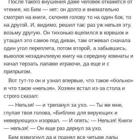
После такого внушения даже человек откажется от
чтения, но Бим — нет: он долго и внимательно
смотрел на книги, склоняя голову то на один бок, то
на другой. И, видимо, решил так: раз уж нельзя эту,
возьму другую. Он тихонько вцепился в корешок и
утащил это самое под диван, там отжевал сначала
один угол переплета, потом второй, а забывшись,
выволок незадачливую книгу на середину комнаты и
начал терзать лапами играючи, да еще и с
припрыгом.
Вот тут-то он и узнал впервые, что такое «больно»
и что такое «нельзя». Хозяин встал из-за стола и
строго сказал:
— Нельзя! — и трепанул за ухо. — Ты же мне,
глупая твоя голова, «Библию для верующих и
неверующих» изорвал. — И опять: — Нельзя! Книги
— нельзя! — Он еще раз дернул за ухо.
Бим взвизгнул да и поднял все четыре лапы