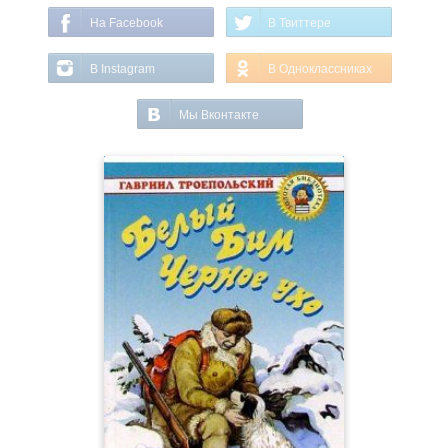
На Facebook
В Твиттере
В Instagram
В Одноклассниках
Мы Вконтакте