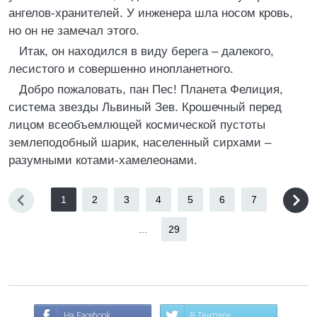
ангелов-хранителей. У инженера шла носом кровь,
но он не замечал этого.
Итак, он находился в виду берега – далекого,
лесистого и совершенно инопланетного.
Добро пожаловать, пан Пес! Планета Фелиция,
система звезды Львиный Зев. Крошечный перед
лицом всеобъемлющей космической пустоты
землеподобный шарик, населенный сирхами –
разумными котами-хамелеонами.
1
2
3
4
5
6
7
...
29
На Facebook
В Твиттере