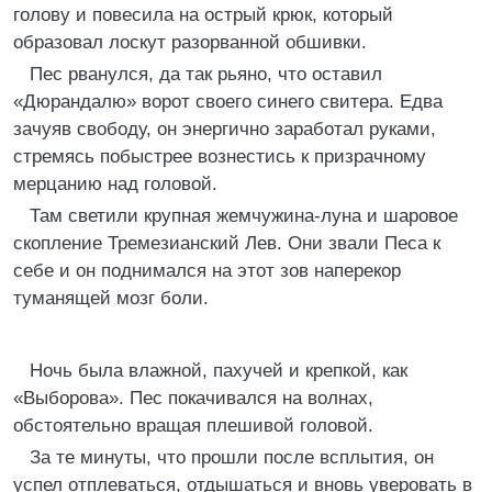
голову и повесила на острый крюк, который
образовал лоскут разорванной обшивки.
Пес рванулся, да так рьяно, что оставил
«Дюрандалю» ворот своего синего свитера. Едва
зачуяв свободу, он энергично заработал руками,
стремясь побыстрее вознестись к призрачному
мерцанию над головой.
Там светили крупная жемчужина-луна и шаровое
скопление Тремезианский Лев. Они звали Песа к
себе и он поднимался на этот зов наперекор
туманящей мозг боли.
Ночь была влажной, пахучей и крепкой, как
«Выборова». Пес покачивался на волнах,
обстоятельно вращая плешивой головой.
За те минуты, что прошли после всплытия, он
успел отплеваться, отдышаться и вновь уверовать в