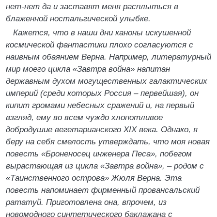
нет-нет да и заставят меня расплыться в
блаженной ностальгической улыбке.
Кажется, что в наши дни каноны искушенной
космической фантастики плохо согласуются с
наивным обаянием Верна. Например, литературный
мир моего цикла «Завтра война» напитан
державным духом могущественных галактических
империй (среди которых Россия – первейшая), он
кипит громами небесных сражений и, на первый
взгляд, ему во всем чуждо хлопотливое
добродушие вегетарианского XIX века. Однако, я
беру на себя смелость утверждать, что моя новая
повесть «Броненосец инженера Песа», побегом
вырастающая из цикла «Завтра война», – родом с
«Таинственного острова» Жюля Верна. Эта
повесть напоминает фирменный провансальский
рататуй. Приготовлена она, впрочем, из
новомодного синтетического баклажана с