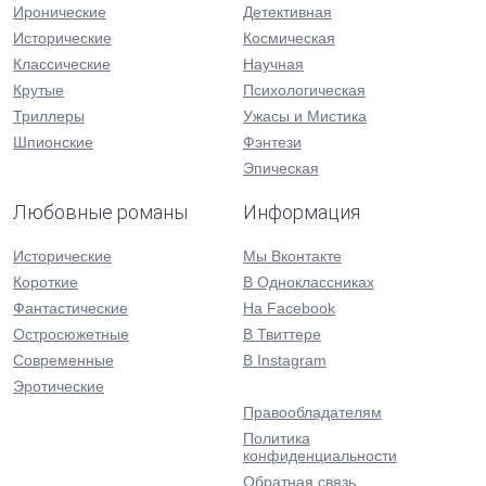
Иронические
Детективная
Исторические
Космическая
Классические
Научная
Крутые
Психологическая
Триллеры
Ужасы и Мистика
Шпионские
Фэнтези
Эпическая
Любовные романы
Информация
Исторические
Мы Вконтакте
Короткие
В Одноклассниках
Фантастические
На Facebook
Остросюжетные
В Твиттере
Современные
В Instagram
Эротические
Правообладателям
Политика
конфиденциальности
Обратная связь