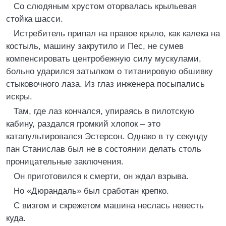
Со слюдяным хрустом оторвалась крыльевая
стойка шасси.
Истребитель припал на правое крыло, как калека на
костыль, машину закрутило и Пес, не сумев
компенсировать центробежную силу мускулами,
больно ударился затылком о титанировую обшивку
стыковочного лаза. Из глаз инженера посыпались
искры.
Там, где лаз кончался, упираясь в пилотскую
кабину, раздался громкий хлопок – это
катапультировался Эстерсон. Однако в ту секунду
пан Станислав был не в состоянии делать столь
проницательные заключения.
Он приготовился к смерти, он ждал взрыва.
Но «Дюрандаль» был сработан крепко.
С визгом и скрежетом машина неслась невесть
куда.