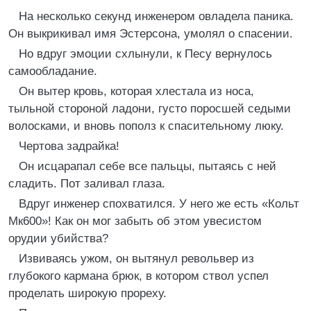
На несколько секунд инженером овладела паника.
Он выкрикивал имя Эстерсона, умолял о спасении.
Но вдруг эмоции схлынули, к Песу вернулось
самообладание.
Он вытер кровь, которая хлестала из носа,
тыльной стороной ладони, густо поросшей седыми
волосками, и вновь пополз к спасительному люку.
Чертова задрайка!
Он исцарапал себе все пальцы, пытаясь с ней
сладить. Пот заливал глаза.
Вдруг инженер спохватился. У него же есть «Кольт
Мк600»! Как он мог забыть об этом увесистом
орудии убийства?
Извиваясь ужом, он вытянул револьвер из
глубокого кармана брюк, в котором ствол успел
проделать широкую прореху.