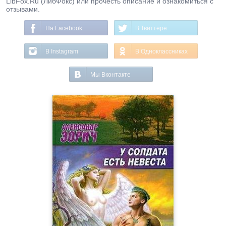
LibFox.Ru (ЛибФокс) или прочесть описание и ознакомиться с
отзывами.
На Facebook
В Твиттере
В Instagram
В Одноклассниках
Мы Вконтакте