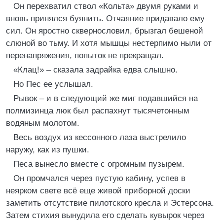
Он перехватил ствол «Кольта» двумя руками и
вновь принялся буянить. Отчаяние придавало ему
сил. Он яростно сквернословил, брызгал бешеной
слюной во тьму. И хотя мышцы нестерпимо ныли от
перенапряжения, попыток не прекращал.
«Клац!» – сказала задрайка едва слышно.
Но Пес ее услышал.
Рывок – и в следующий же миг подавшийся на
полмизинца люк был распахнут тысячетонным
водяным молотом.
Весь воздух из кессонного лаза выстрелило
наружу, как из пушки.
Песа вынесло вместе с огромным пузырем.
Он промчался через пустую кабину, успев в
неярком свете всё еще живой приборной доски
заметить отсутствие пилотского кресла и Эстерсона.
Затем стихия вынудила его сделать кувырок через