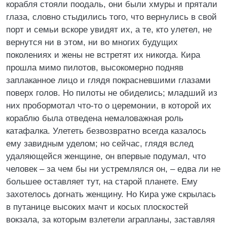
корабля стояли поодаль, они были хмуры и прятали
глаза, словно стыдились того, что вернулись в свой
порт и семьи вскоре увидят их, а те, кто улетел, не
вернутся ни в этом, ни во многих будущих
поколениях и жены не встретят их никогда. Кира
прошла мимо пилотов, высокомерно подняв
заплаканное лицо и глядя покрасневшими глазами
поверх голов. Но пилоты не обиделись; младший из
них пробормотал что-то о церемонии, в которой их
кораблю была отведена немаловажная роль
катафалка. Улететь безвозвратно всегда казалось
ему завидным уделом; но сейчас, глядя вслед
удаляющейся женщине, он впервые подумал, что
человек – за чем бы ни устремлялся он, – едва ли не
большее оставляет тут, на старой планете. Ему
захотелось догнать женщину. Но Кира уже скрылась
в путанице высоких мачт и косых плоскостей
вокзала, за которым взлетели аграпланы, заставляя