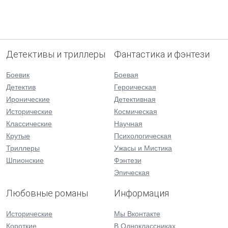
Детективы и триллеры
Фантастика и фэнтези
Боевик
Боевая
Детектив
Героическая
Иронические
Детективная
Исторические
Космическая
Классические
Научная
Крутые
Психологическая
Триллеры
Ужасы и Мистика
Шпионские
Фэнтези
Эпическая
Любовные романы
Информация
Исторические
Мы Вконтакте
Короткие
В Одноклассниках