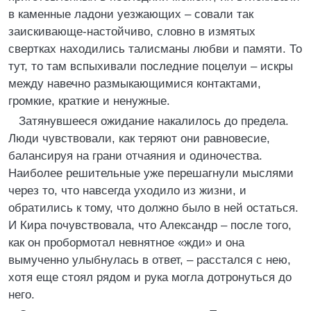
в каменные ладони уезжающих – совали так
заискивающе-настойчиво, словно в измятых
свертках находились талисманы любви и памяти. То
тут, то там вспыхивали последние поцелуи – искры
между навечно размыкающимися контактами,
громкие, краткие и ненужные.
Затянувшееся ожидание накалилось до предела.
Люди чувствовали, как теряют они равновесие,
балансируя на грани отчаяния и одиночества.
Наиболее решительные уже перешагнули мыслями
через то, что навсегда уходило из жизни, и
обратились к тому, что должно было в ней остаться.
И Кира почувствовала, что Александр – после того,
как он пробормотал невнятное «жди» и она
вымученно улыбнулась в ответ, – расстался с нею,
хотя еще стоял рядом и рука могла дотронуться до
него.