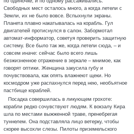
по одиночке, и по одному рассаживались.
Свободных мест осталось много, а когда летели с
Земли, их не было вовсе. Вспыхнули экраны.
Планета плавно накатывалась на корабль. Гул
двигателей протиснулся в салон. Забормотал
автомат-информатор, советуя проверить защитную
систему. Все было так же, когда летели сюда, – и
совсем иначе: сейчас было всего лишь
безжизненное отражение в зеркале – мнимое, как
говорят оптики. Женщина закусила губу и
почувствовала, как опять влажнеют щеки. Но
космодром уже распахнулся перед нею, необъятное
пастбище кораблей.
Посадка совершилась в ликующем грохоте:
корабли редко сочувствуют людям. К вокзалу Кира
шла по местами выжженной траве, пренебрегая
туннелем. Она подставляла лицо ветерку, чтобы
скорее высохли слезы. Пилоты приземельского