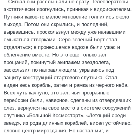
Сигнал они расслышали не сразу. Телеоператоры
экстатически изогнулись, приникая к видоискателям.
Путники какое-то малое мгновение толпились около
выхода. Потом они скрылись, и последний,
вырвавшись, проскользнул между уже начавшими
смыкаться створками. Серо-зеленый борт стал
отдаляться; в пронесшемся вздохе были ужас и
облегчение вместе. Но это еще только зал
прощаний, покинутый экипажем звездолета,
заскользил по направляющим, укрываясь под
защиту конструкций стартового спутника. Стал
виден весь корабль, затем и рамка из черного неба.
Всех чуть качнуло; это зал, чьи прозрачные
переборки были, наверное, сделаны из отвердевших
слез, вернулся на свое место в системе сооружений
спутника «Большой Космостарт». «Летящий среди
звезд», из рода длинных кораблей, висел устойчиво,
словно центр мироздания. Но настал миг, и