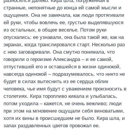
разносился далеко. Кира шла, погруженная в
странные, непонятные до конца ей самой мысли и
ощущения. Она не замечала, как люди протягивали
ей руки, чтобы вовлечь ее, грустью выделявшуюся
из остальных, в общее веселье. Потом руки
опускались: ее узнавали, она была такой же, как на
экранах, когда транслировался старт. Несколько раз
с нею заговаривали. Она смутно понимала, что
говорили о героизме Александра – и ее самой,
отпустившей его и оставшейся в жизни одинокой,
навсегда одинокой – подразумевалось, что никто не
будет в силах вытеснить из ее сердца облик
человека, чье имя будут с уважением произносить в
столетиях. Кира торопливо кивала и улыбалась,
потом уходила – кажется, не очень вежливо; люди
при этом на мгновение ощущали себя виноватыми,
хотя их вины в происшедшем не было. Кира шла, и
запах раздавленных цветов провожал ее.