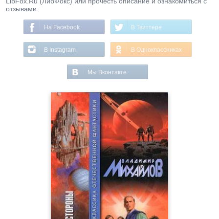
LibFox.Ru (ЛибФокс) или прочесть описание и ознакомиться с
отзывами.
На Facebook
В Твиттере
В Instagram
В Одноклассниках
Мы Вконтакте