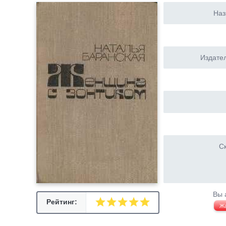
Наз
Издател
Ск
Вы 
Рейтинг:
Ж