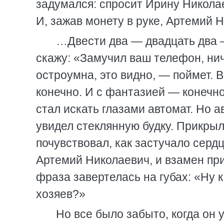
задумался: спросит Ирину Николае
И, зажав монету в руке, Артемий 
…Двести два — двадцать два —
скажу: «Замучил ваш телефон, нич
остроумна, это видно, — поймет. 
конечно. И с фантазией — конечн
стал искать глазами автомат. Но а
увидел стеклянную будку. Прикрыл
почувствовал, как застучало серд
Артемий Николаевич, и взамен при
фраза завертелась на губах: «Ну 
хозяев?»
Но все было забыто, когда он