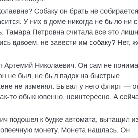
колаевне? Собаку он брать не собирается
сится. У них в доме никогда не было ни с
ь. Тамара Петровна считала все это лишн
ись вдвоем, не завести им собаку? Нет, 
 Артемий Николаевич. Он сам не понима
он не был, не был падок на быстрые
ене не изменял. Бывал у него флирт — о
как-то обыкновенно, неинтересно. А сейч
ч подошел к будке автомата, вытащил и
копеечную монету. Монета нашлась. Он