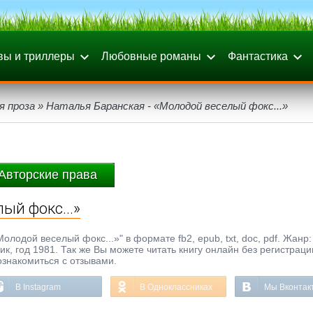
вы и триллеры
Любовные романы
Фантастика
я проза
» Наталья Баранская - «Молодой веселый фокс...»
Авторские права
ый фокс...»
лодой веселый фокс...»" в формате fb2, epub, txt, doc, pdf. Жанр:
к, год 1981. Так же Вы можете читать книгу онлайн без регистрац
ознакомиться с отзывами.
В Instagram
В Одноклассниках
Мы Вконтак