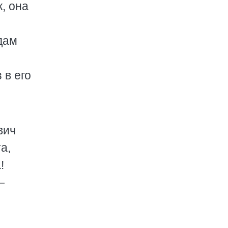
, она
дам
 в его
вич
а,
!
—