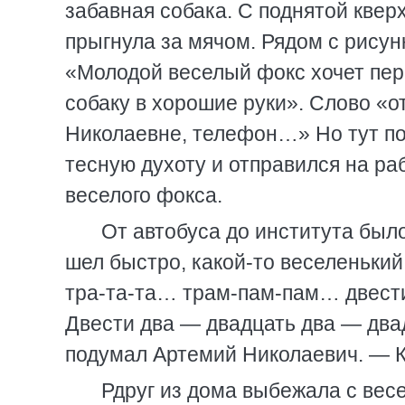
забавная собака. С поднятой квер
прыгнула за мячом. Рядом с рису
«Молодой веселый фокс хочет пер
собаку в хорошие руки». Слово «о
Николаевне, телефон…» Но тут по
тесную духоту и отправился на ра
веселого фокса.
От автобуса до института был
шел быстро, какой-то веселенький
тра-та-та… трам-пам-пам… двести 
Двести два — двадцать два — два
подумал Артемий Николаевич. — К
Рдруг из дома выбежала с вес