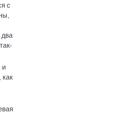
ся с
ны,
 два
так-
 и
 как
евая