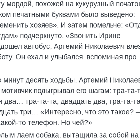
ху мордой, похожей на кукурузный початок
нком печатными буквами было выведено:
еменить хозяев». И затем помельче: «От
тдам» подчеркнуто. «Звонить Ирине
дошел автобус, Артемий Николаевич влез
боту. Он ехал и улыбался, вспоминая про
о минут десять ходьбы. Артемий Николае
 мотивчик подыгрывал его шагам: тра-та-т
два… тра-та-та, двадцать два, тра-та-та
дцать три… «Интересно, что это такое? 
акой-то телефон. Но чей?»
елым лаем собака, вытащила за собой на