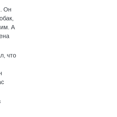
. Он
обак,
им. А
жена
л, что
н
ас
з