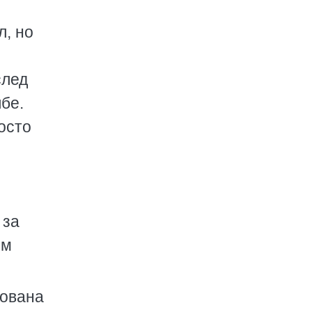
л, но
след
бе.
осто
 за
ем
сована