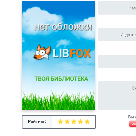
Наз
Издател
Ск
Вы 
Рейтинг:
Ж