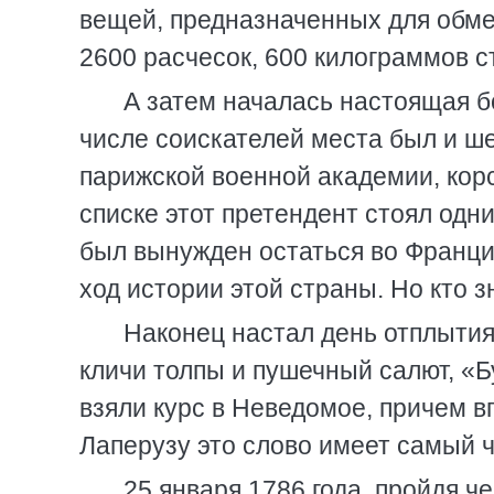
вещей, предназначенных для обмен
2600 расчесок, 600 килограммов с
А затем началась настоящая бо
числе соискателей места был и 
парижской военной академии, корс
списке этот претендент стоял одни
был вынужден остаться во Франци
ход истории этой страны. Но кто з
Наконец настал день отплытия
кличи толпы и пушечный салют, «Б
взяли курс в Неведомое, причем в
Лаперузу это слово имеет самый ч
25 января 1786 года, пройдя ч