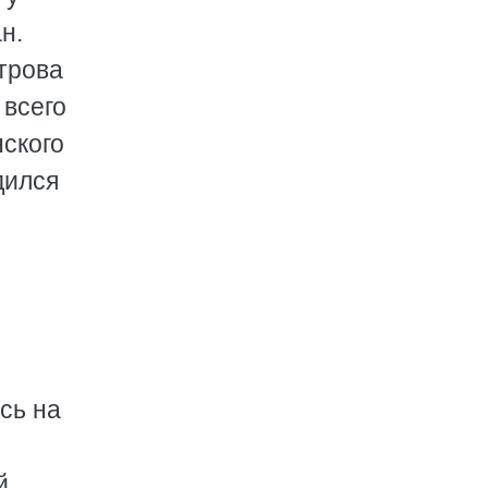
н.
трова
 всего
ского
дился
сь на
й