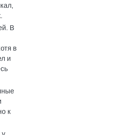
кал,
.
ей. В
отя в
ел и
есь
енные
и
но к
 у