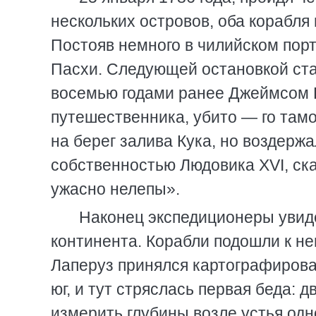
нескольких островов, оба корабля
Постояв немного в чилийском порт
Пасхи. Следующей остановкой ста
восемью годами ранее Джеймсом К
путешественника, убито — го там
на берег залива Кука, но воздерж
собственностью Людовика ХVI, ск
ужасно нелепы».
Наконец экспедиционеры увид
континента. Корабли подошли к не
Лаперуз принялся картографирова
юг, и тут стряслась первая беда:
измерить глубины возле устья одн