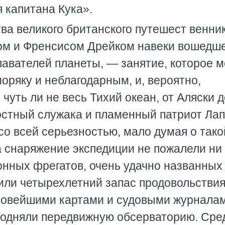
 капитана Кука».
ва великого британского путешест венни
ом и Френсисом Дрейком навеки вошедше
авателей планеты, — занятие, которое м
оряку и неблагодарным, и, вероятно,
чуть ли не весь Тихий океан, от Аляски д
остный служака и пламенный патриот Ла
со всей серьезностью, мало думая о тако
а снаряжение экспедиции не пожалели ни 
тонных фрегатов, очень удачно названных
или четырехлетний запас продовольствия
новейшими картами и судовыми журнала
подняли передвижную обсерваторию. Сре