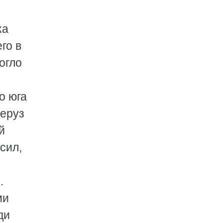
ка
го в
огло
о юга
перуз
й
сил,
.
ми
ди