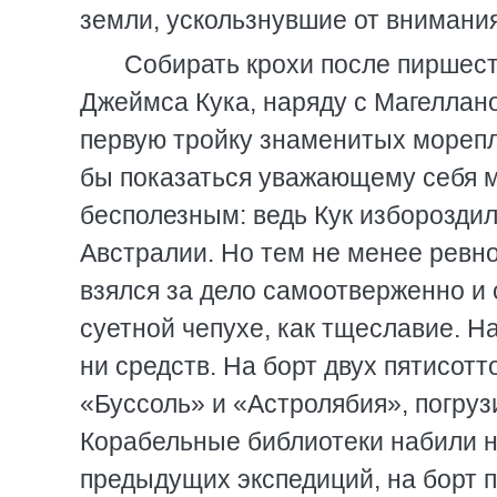
земли, ускользнувшие от внимания
Собирать крохи после пиршест
Джеймса Кука, наряду с Магеллан
первую тройку знаменитых морепл
бы показаться уважающему себя м
бесполезным: ведь Кук избороздил 
Австралии. Но тем не менее ревн
взялся за дело самоотверженно и 
суетной чепухе, как тщеславие. Н
ни средств. На борт двух пятисот
«Буссоль» и «Астролябия», погруз
Корабельные библиотеки набили 
предыдущих экспедиций, на борт 