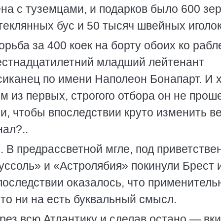
а с туземцами, и подарков было 600 зер
теклянных бус и 50 тысяч швейных иголок
рьба за 400 коек на борту обоих ко рабл
шестнадцатилетний младший лейтенант
иканец по имени Наполеон Бонапарт. И х
м из первых, строгого отбора он не прош
и, чтобы впоследствии круто изменить в
нал?..
. В предрассветной мгле, под приветств
уссоль» и «Астролябия» покинули Брест 
последствии оказалось, что применитель
то ни на есть буквальный смысл.
ерез всю Атлантику и сделав остано — вки