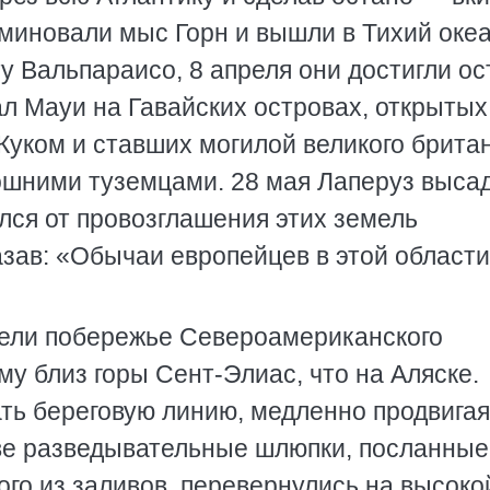
 миновали мыс Горн и вышли в Тихий океа
у Вальпараисо, 8 апреля они достигли ос
л Мауи на Гавайских островах, открытых
уком и ставших могилой великого британ
ошними туземцами. 28 мая Лаперуз выса
ался от провозглашения этих земель
азав: «Обычаи европейцев в этой области
ели побережье Североамериканского
му близ горы Сент-Элиас, что на Аляске.
ть береговую линию, медленно продвигая
 две разведывательные шлюпки, посланные
ого из заливов, перевернулись на высоко