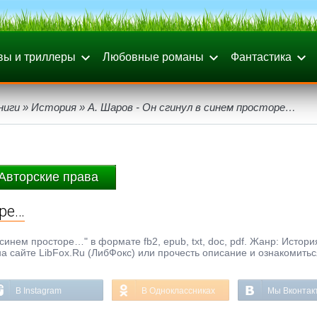
вы и триллеры
Любовные романы
Фантастика
ниги
»
История
» А. Шаров - Он сгинул в синем просторе…
Авторские права
оре…
синем просторе…" в формате fb2, epub, txt, doc, pdf. Жанр: Истори
а сайте LibFox.Ru (ЛибФокс) или прочесть описание и ознакомитьс
В Instagram
В Одноклассниках
Мы Вконтак