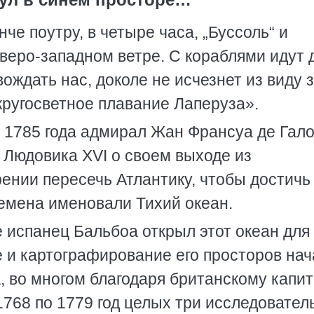
че поутру, в четыре часа, „Буссоль“ и
веро-западном ветре. С кораблями идут 
ождать нас, доколе не исчезнет из виду 
кругосветное плавание Лаперуза».
 1785 года адмирал Жан Франсуа де Гало
 Людовика ХVI о своем выходе из
ении пересечь Атлантику, чтобы достичь
ремена именовали Тихий океан.
 испанец Бальбоа открыл этот океан для
 и картографирование его просторов на
а, во многом благодаря британскому капи
768 по 1779 год целых три исследовател