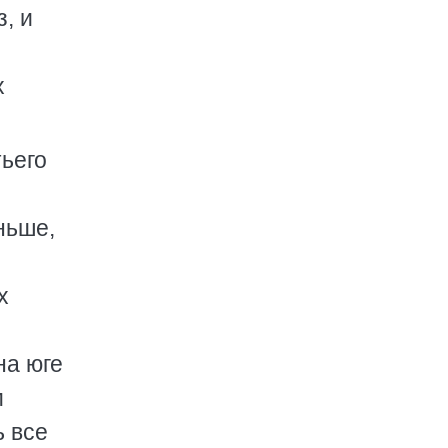
, и
х
тьего
ньше,
х
на юге
м
ь все