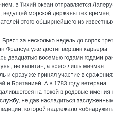
нием, в Тихий океан отправляется Лаперуз
и, ведущей морской державы тех времен,
вателей этого обширнейшего из известны
.
Брест за несколько недель до сорок тре
ан Франсуа уже достиг вершин карьеры
ась двадцатью восемью годами годами ра
 увы, не капитан, а всего лишь мичман
ль и сразу же принял участие в сражения
 и Британией. А в 1783 году ветерана
далившегося на покой в родовые имения 
 службу, не дав насладиться заслуженны
спедиции, которой надлежало «обнаружит