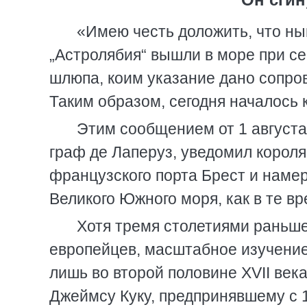
«Имею честь доложить, что нын
„Астролябия“ вышли в море при се
шлюпа, коим указание дано сопров
Таким образом, сегодня началось 
Этим сообщением от 1 августа
граф де Лаперуз, уведомил короля
французского порта Брест и намер
Великого Южного моря, как в те в
Хотя тремя столетиями раньше
европейцев, масштабное изучение
лишь во второй половине ХVII век
Джеймсу Куку, предпринявшему с 1