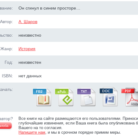
вание:
Он сгинул в синем просторе…
Автор:
А. Шаров
ьство:
неизвестно
Жанр:
История
Год:
неизвестен
ISBN:
нет данных
ачать:
автор?
Все книги на сайте размещаются его пользователями. Принос
глубочайшие извинения, если Ваша книга была опубликована б
алоба
Вашего на то согласия.
Напишите нам
, и мы в срочном порядке примем меры.