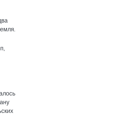
два
земля.
п,
чалось
тану
ьских