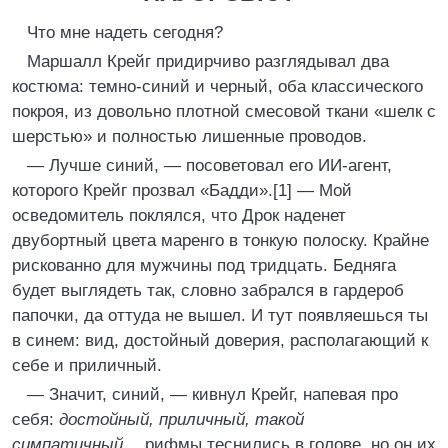
Что мне надеть сегодня?
Маршалл Крейг придирчиво разглядывал два
костюма: темно-синий и черный, оба классического
покроя, из довольно плотной смесовой ткани «шелк с
шерстью» и полностью лишенные проводов.
— Лучше синий, — посоветовал его ИИ-агент,
которого Крейг прозвал «Бадди».[1] — Мой
осведомитель поклялся, что Дрок наденет
двубортный цвета маренго в тонкую полоску. Крайне
рискованно для мужчины под тридцать. Бедняга
будет выглядеть так, словно забрался в гардероб
папочки, да оттуда не вышел. И тут появляешься ты
в синем: вид, достойный доверия, располагающий к
себе и приличный.
— Значит, синий, — кивнул Крейг, напевая про
себя:
достойный, приличный, такой
симпатичный…
рифмы теснились в голове, но он их