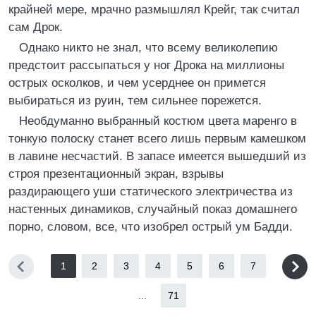
крайней мере, мрачно размышлял Крейг, так считал
сам Дрок.
Однако никто не знал, что всему великолепию
предстоит рассыпаться у ног Дрока на миллионы
острых осколков, и чем усерднее он примется
выбираться из руин, тем сильнее порежется.
Необдуманно выбранный костюм цвета маренго в
тонкую полоску станет всего лишь первым камешком
в лавине несчастий. В запасе имеется вышедший из
строя презентационный экран, взрывы
раздирающего уши статического электричества из
настенных динамиков, случайный показ домашнего
порно, словом, все, что изобрел острый ум Бадди.
1
2
3
4
5
6
7
...
71