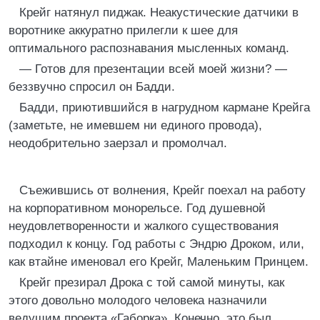
Крейг натянул пиджак. Неакустические датчики в
воротнике аккуратно прилегли к шее для
оптимального распознавания мысленных команд.
— Готов для презентации всей моей жизни? —
беззвучно спросил он Бадди.
Бадди, приютившийся в нагрудном кармане Крейга
(заметьте, не имевшем ни единого провода),
неодобрительно заерзал и промолчал.
Съежившись от волнения, Крейг поехал на работу
на корпоративном монорельсе. Год душевной
неудовлетворенности и жалкого существования
подходил к концу. Год работы с Эндрю Дроком, или,
как втайне именовал его Крейг, Маленьким Принцем.
Крейг презирал Дрока с той самой минуты, как
этого довольно молодого человека назначили
ведущим проекта «Габорка». Конечно, это был