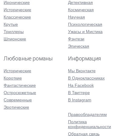
Иронические
Детективная
Исторические
Космическая
Классические
Научная
Крутые
Психологическая
Триллеры
Ужасы и Мистика
Шпионские
Фэнтези
Эпическая
Любовные романы
Информация
Исторические
Мы Вконтакте
Короткие
В Одноклассниках
Фантастические
На Facebook
Остросюжетные
В Твиттере
Современные
В Instagram
Эротические
Правообладателям
Политика
конфиденциальности
Обратная связь