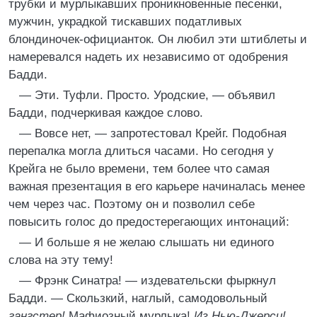
трубки и мурлыкавших проникновенные песенки,
мужчин, украдкой тискавших податливых
блондиночек-официанток. Он любил эти штиблеты и
намеревался надеть их независимо от одобрения
Бадди.
— Эти. Туфли. Просто. Уродские, — объявил
Бадди, подчеркивая каждое слово.
— Вовсе нет, — запротестовал Крейг. Подобная
перепалка могла длиться часами. Но сегодня у
Крейга не было времени, тем более что самая
важная презентация в его карьере начиналась менее
чем через час. Поэтому он и позволил себе
повысить голос до предостерегающих интонаций:
— И больше я не желаю слышать ни единого
слова на эту тему!
— Фрэнк Синатра! — издевательски фыркнул
Бадди. — Скользкий, наглый, самодовольный
гангстер!
Мафиозный мурлыка!
Из Нью-Джерси!