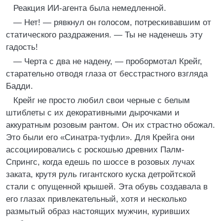
Реакция ИИ-агента была немедленной.
— Нет! — рявкнул он голосом, потрескивавшим от
статического раздражения. — Ты не наденешь эту
гадость!
— Черта с два не надену, — пробормотал Крейг,
старательно отводя глаза от бесстрастного взгляда
Бадди.
Крейг не просто любил свои черные с белым
штиблеты с их декоративными дырочками и
аккуратным розовым рантом. Он их страстно обожал.
Это были его «Синатра-туфли». Для Крейга они
ассоциировались с роскошью древних Палм-
Спрингс, когда едешь по шоссе в розовых лучах
заката, крутя руль гигантского куска детройтской
стали с опущенной крышей. Эта обувь создавала в
его глазах привлекательный, хотя и несколько
размытый образ настоящих мужчин, куривших