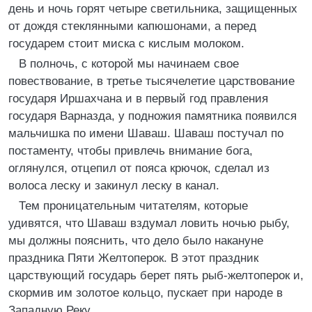
день и ночь горят четыре светильника, защищенных
от дождя стеклянными капюшонами, а перед
государем стоит миска с кислым молоком.
В полночь, с которой мы начинаем свое
повествование, в третье тысячелетие царствование
государя Иршахчана и в первый год правления
государя Варназда, у подножия памятника появился
мальчишка по имени Шаваш. Шаваш постучал по
постаменту, чтобы привлечь внимание бога,
оглянулся, отцепил от пояса крючок, сделал из
волоса леску и закинул леску в канал.
Тем проницательным читателям, которые
удивятся, что Шаваш вздумал ловить ночью рыбу,
мы должны пояснить, что дело было накануне
праздника Пяти Желтоперок. В этот праздник
царствующий государь берет пять рыб-желтоперок и,
скормив им золотое кольцо, пускает при народе в
Западную Реку.