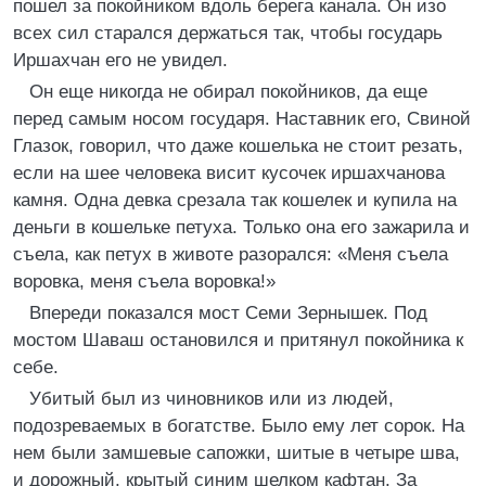
пошел за покойником вдоль берега канала. Он изо
всех сил старался держаться так, чтобы государь
Иршахчан его не увидел.
Он еще никогда не обирал покойников, да еще
перед самым носом государя. Наставник его, Свиной
Глазок, говорил, что даже кошелька не стоит резать,
если на шее человека висит кусочек иршахчанова
камня. Одна девка срезала так кошелек и купила на
деньги в кошельке петуха. Только она его зажарила и
съела, как петух в животе разорался: «Меня съела
воровка, меня съела воровка!»
Впереди показался мост Семи Зернышек. Под
мостом Шаваш остановился и притянул покойника к
себе.
Убитый был из чиновников или из людей,
подозреваемых в богатстве. Было ему лет сорок. На
нем были замшевые сапожки, шитые в четыре шва,
и дорожный, крытый синим шелком кафтан. За