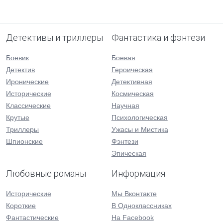
Детективы и триллеры
Фантастика и фэнтези
Боевик
Боевая
Детектив
Героическая
Иронические
Детективная
Исторические
Космическая
Классические
Научная
Крутые
Психологическая
Триллеры
Ужасы и Мистика
Шпионские
Фэнтези
Эпическая
Любовные романы
Информация
Исторические
Мы Вконтакте
Короткие
В Одноклассниках
Фантастические
На Facebook