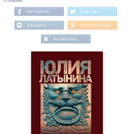
отзывами.
На Facebook
В Твиттере
В Instagram
В Одноклассниках
Мы Вконтакте