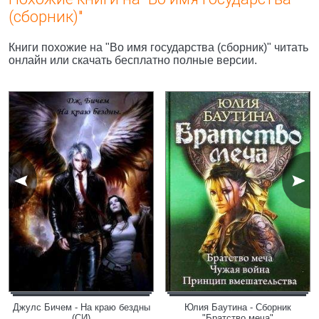
(сборник)"
Книги похожие на "Во имя государства (сборник)" читать
онлайн или скачать бесплатно полные версии.
Джулс Бичем - На краю бездны
Юлия Баутина - Сборник
(СИ)
"Братство меча"