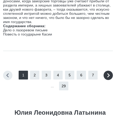
доносами, когда заморские торговцы уже считают прибыли от
раздела империи, а хищных завоевателей убажают в столице,
как друзей нового фаворита, – тогда оказывается, что искусно
сплетенной интригой можно добиться большего, чем честным
законом, и что нет ничего, что было бы не зазорно сделать во
имя государства.
Содержание сборника:
Дело о лазоревом письме
Повесть о государыне Касии
1
2
3
4
5
6
7
...
29
Юлия Леонидовна Латынина