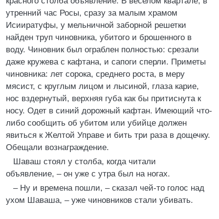
красного столба объявление: В веселом квартале, в
утренний час Росы, сразу за малым храмом
Исииратуфы, у мельничной заборной решетки
найден труп чиновника, убитого и брошенного в
воду. Чиновник был ограблен полностью: срезали
даже кружева с кафтана, и сапоги сперли. Приметы
чиновника: лет сорока, среднего роста, в меру
мясист, с круглым лицом и лысиной, глаза карие,
нос вздернутый, верхняя губа как бы притиснута к
носу. Одет в синий дорожный кафтан. Имеющий что-
либо сообщить об убитом или убийце должен
явиться к Желтой Управе и бить три раза в дощечку.
Обещали вознаграждение.
Шаваш стоял у столба, когда читали
объявление, – он уже с утра был на ногах.
– Ну и времена пошли, – сказал чей-то голос над
ухом Шаваша, – уже чиновников стали убивать.