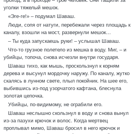
проход, а в проходе – трое человек. Они тащили за
уголки тяжелый мешок.
«Эге-ге!» – подумал Шаваш.
Люди, сопя от натуги, перебежали через площадь к
каналу, взошли на мост, развернули мешок…
– Ты куда запускаешь руки! – услышал Шаваш.
Что-то грузное полетело из мешка в воду. Миг, – и
убийцы, топоча, снова исчезли внутри государя.
Шаваш тихо, как мышь, проскользнул к корням
дерева и высунул мордочку наружу. По каналу, жутко
скалясь в лунном свете, плыл покойник. На шее его,
выбившись из-под узорчатого кафтана, блеснула
золотая цепочка.
Убийцы, по-видимому, не ограбили его.
Шаваш неслышно скользнул в воду и снова вынул
из-за пазухи крючок и волос. Когда мертвец
проплывал мимо, Шаваш бросил в него крючок и