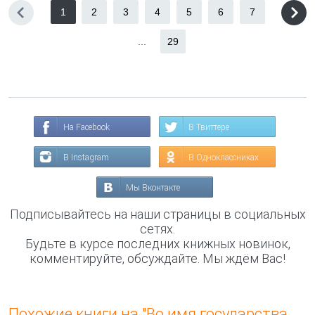
1
2
3
4
5
6
7
...
29
На Facebook
В Твиттере
В Instagram
В Одноклассниках
Мы Вконтакте
Подписывайтесь на наши страницы в социальных
сетях.
Будьте в курсе последних книжных новинок,
комментируйте, обсуждайте. Мы ждём Вас!
Похожие книги на "Во имя государства