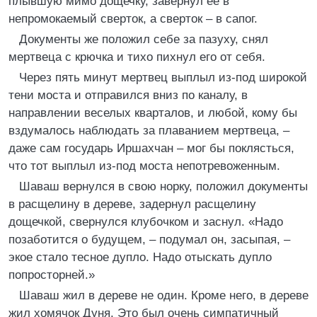
плывшую мимо дощечку, завернул ее в
непромокаемый сверток, а сверток – в сапог.
Документы же положил себе за пазуху, снял
мертвеца с крючка и тихо пихнул его от себя.
Через пять минут мертвец выплыл из-под широкой
тени моста и отправился вниз по каналу, в
направлении веселых кварталов, и любой, кому бы
вздумалось наблюдать за плаванием мертвеца, –
даже сам государь Иршахчан – мог бы поклясться,
что тот выплыл из-под моста непотревоженным.
Шаваш вернулся в свою норку, положил документы
в расщелину в дереве, задернул расщелину
дощечкой, свернулся клубочком и заснул. «Надо
позаботится о будущем, – подумал он, засыпая, –
экое стало тесное дупло. Надо отыскать дупло
попросторней.»
Шаваш жил в дереве не один. Кроме него, в дереве
жил хомячок Дуня. Это был очень симпатичный