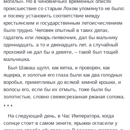
могилы». Но в чиновничьих временных описях
происшествие со старым Лохом упомянуто не было:
и посему установить соответствие между
крестьянским и государственным летоисчислением
было трудно. Человек опытный в таких делах,
гадатель или лекарь-пиявочник, дал бы мальчику
одиннадцать, а то и двенадцать лет, а случайный
прохожий не дал бы и девяти, – такой был тощий
мальчишка.
Был Шаваш щупл, как ветка, и проворен, как
ящерка, и золотые его глаза были как два голодных
воробья, приметливых до всякой земной крошки, и
волосы его, если бы их отмыть, тоже были бы
золотистые, словно свежесрезанная ржаная солома.
* * *
На следующий день, в Час Императора, когда
солнце стоит в самом зените, ярыжки огласили у