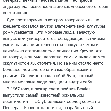
безнравственный человек в мире», но пресса
андеграунда превозносила его как «невоспетого героя
всех хиппи».
Дух противоречия, о котором говорилось выше,
концентрировался внутри альтернативной культуры
рок-музыкантов. Эти молодые люди, зачастую
выпускники университетов, обладающие пытливым
умом, начинали интересоваться оккультизмом и
неизбежно сталкивались с личностью Кроули: что
ни говори, а он был, вероятно, самым выдающимся
оккультистом XX столетия. Но за ним стояло нечто
большее, чем альтернативные образ жизни и
религия. Он олицетворял собой бунт, который
многие молодые люди ощущали внутри себя.
В 1967 году, в разгар «лета любви» Beatles
выпустили самый известный рок-альбом
десятилетия — «Клуб одиноких сердец сержанта
Пеппера». Конверт пластинки, разработанный