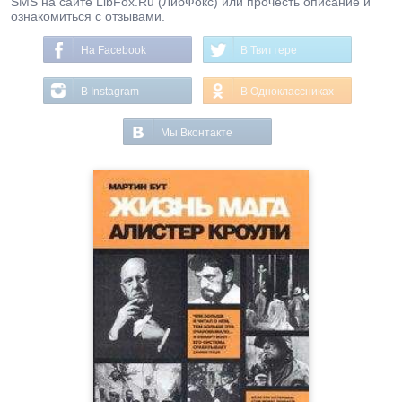
SMS на сайте LibFox.Ru (ЛибФокс) или прочесть описание и
ознакомиться с отзывами.
На Facebook
В Твиттере
В Instagram
В Одноклассниках
Мы Вконтакте