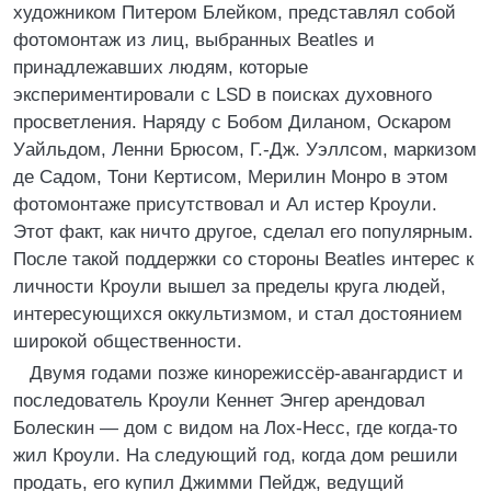
художником Питером Блейком, представлял собой
фотомонтаж из лиц, выбранных Beatles и
принадлежавших людям, которые
экспериментировали с LSD в поисках духовного
просветления. Наряду с Бобом Диланом, Оскаром
Уайльдом, Ленни Брюсом, Г.-Дж. Уэллсом, маркизом
де Садом, Тони Кертисом, Мерилин Монро в этом
фотомонтаже присутствовал и Ал истер Кроули.
Этот факт, как ничто другое, сделал его популярным.
После такой поддержки со стороны Beatles интерес к
личности Кроули вышел за пределы круга людей,
интересующихся оккультизмом, и стал достоянием
широкой общественности.
Двумя годами позже кинорежиссёр-авангардист и
последователь Кроули Кеннет Энгер арендовал
Болескин — дом с видом на Лох-Несс, где когда-то
жил Кроули. На следующий год, когда дом решили
продать, его купил Джимми Пейдж, ведущий