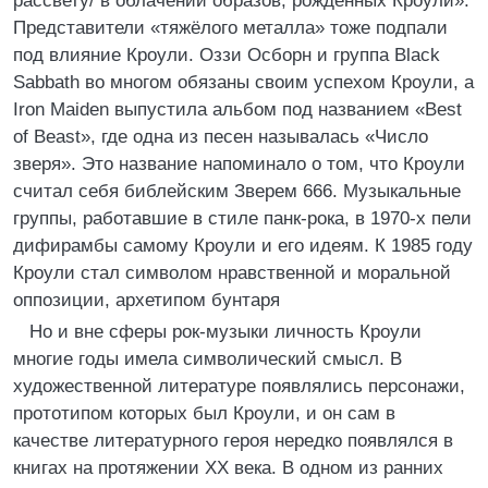
рассвету/ в облачении образов, рождённых Кроули».
Представители «тяжёлого металла» тоже подпали
под влияние Кроули. Оззи Осборн и группа Black
Sabbath во многом обязаны своим успехом Кроули, a
Iron Maiden выпустила альбом под названием «Best
of Beast», где одна из песен называлась «Число
зверя». Это название напоминало о том, что Кроули
считал себя библейским Зверем 666. Музыкальные
группы, работавшие в стиле панк-рока, в 1970-х пели
дифирамбы самому Кроули и его идеям. К 1985 году
Кроули стал символом нравственной и моральной
оппозиции, архетипом бунтаря
Но и вне сферы рок-музыки личность Кроули
многие годы имела символический смысл. В
художественной литературе появлялись персонажи,
прототипом которых был Кроули, и он сам в
качестве литературного героя нередко появлялся в
книгах на протяжении XX века. В одном из ранних