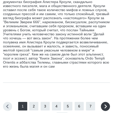
документах биография Алистера Кроули, скандально
известного писателя, мага и общественного деятеля. Кроули
оставил после себя такое количество мифов и ложных слухов,
созданных прессой и им самим, что только спокойный, трезвый
взгляд биографа может распознать «настоящего» Кроули за
"Великим Зверем 666", наркоманом, бисексуалом, распутником
и эгоманьяком, считавшим себя пророком, вставшим на один
уровень с Богом, который считал, что послан Тайными
Учителями учить человечество закону истинной воли "Делай
что хочешь — вот весь закон". На протяжении более чем
полувека имя Алистера Кроули подвергается возвеличиванию,
осмеянию, он вызывает и жалость, и зависть, поносимый
желтой прессой "самым ужасным человеком в мире" и
"королем греха". Кем же на самом деле был этот альпинист,
поэт и эссеист, автор "Книги Закона", основатель Ordo Templi
Orientis и аббатства Телемы, главными страстями которого всю
его жизнь была магия и он сам
1
2
3
4
5
6
7