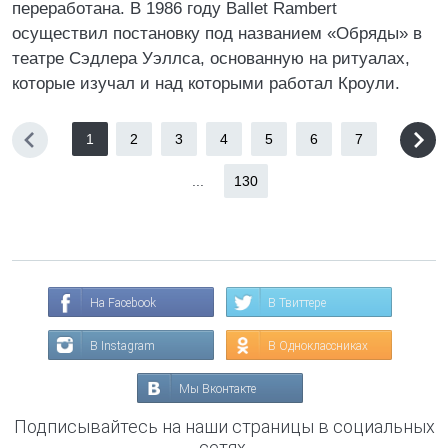
переработана. В 1986 году Ballet Rambert
осуществил постановку под названием «Обряды» в
театре Сэдлера Уэллса, основанную на ритуалах,
которые изучал и над которыми работал Кроули.
1
2
3
4
5
6
7
...
130
На Facebook
В Твиттере
В Instagram
В Одноклассниках
Мы Вконтакте
Подписывайтесь на наши страницы в социальных
сетях.