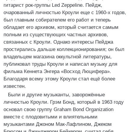
гитарист рок-группы Led Zeppeline. Пейдж,
очарованный личностью Кроули еще с 1960-х годов,
был главным собирателем его работ и теперь
обладает его архивом, который считается самым
полным из существующих частных архивов,
связанных с Кроули. Однако интересы Пейджа
простирались дальше коллекционирования; он был
владельцем магазина оккультной литературы,
публиковал труды Кроули и написал музыку для
фильма Кеннета Энгера «Восход Люцифера».
Благодаря всему этому Кроули стал ещё более
известен.
Были и другие музыканты, заворожённые
личностью Кроули. Грэм Бонд, который в 1963 году
основал свою группу Graham Bond Organization
вместе с плодовитыми и влиятельными
музыкантами Джоном Мак-Лафлином, Джеком
Брюсом и Джинджером Бейкером, считал себя