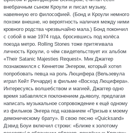
внебрачным сыном Кроули и писал музыку,
навеянную его философией. (Бонд и Кроули немного
похожи внешне, но вероятность наличия между ними
кровного родства чрезвычайно мала.) Бонд покончил
с собой в мае 1974 года, бросившись под колёса
поезда метро. Rolling Stones тоже притягивала
личность Кроули, о чём свидетельствует их альбом
«Their Satanic Majesties Request». Мик Джаггер
познакомился с Кеннетом Энгером, который хотел
попробовать певца на роль Люцифера (Вельзевула
играл Кейт Ричарде) в фильме «Восход Люцифера».
Интересуясь волшебством и магией, Джаггер одно
время забавлялся поклонением дьяволу, предлагая
написать музыкальное сопровождение к ещё одному
из фильмов Энгера под названием «Призыв к моему
демоническому брату». В свою песню «Quicksand»
Дэвид Боуи включил строки: «Ближе к золотому