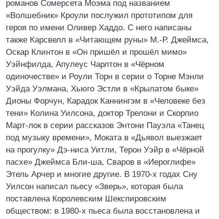
романов Сомерсета Моэма под названием
«Волшебник» Кроули послужил прототипом для
героя по имени Оливер Хаддо. С него написаны
также Карсвелл в «Читающем руны» М.-Р. Джеймса,
Оскар Клинтон в «Он пришёл и прошёл мимо»
Уэйнфилда, Апулеус Чарлтон в «Чёрном
одиночестве» и Роули Торн в серии о Торне Мэнли
Уэйда Уэлмана, Хьюго Эстли в «Крылатом быке»
Дионы Форчун, Карадок Каннингэм в «Человеке без
тени» Колина Уилсона, доктор Трелони и Скорпио
Март-лок в серии рассказов Энтони Пауэла «Танец
под музыку времени», Моката в «Дьявол выезжает
на прогулку» Дэ-ниса Уитли, Терон Уэйр в «Чёрной
пасхе» Джеймса Бли-ша, Сваров в «Иероглифе»
Этель Арчер и многие другие. В 1970-х годах Сну
Уилсон написал пьесу «Зверь», которая была
поставлена Королевским Шекспировским
обществом: в 1980-х пьеса была восстановлена и