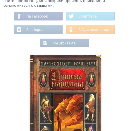
сайте LibFox.Ru (ЛибФокс) или прочесть описание и
ознакомиться с отзывами.
На Facebook
В Твиттере
В Instagram
В Одноклассниках
Мы Вконтакте