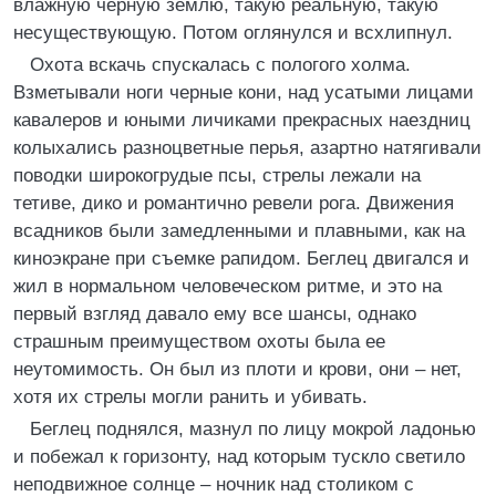
влажную черную землю, такую реальную, такую
несуществующую. Потом оглянулся и всхлипнул.
Охота вскачь спускалась с пологого холма.
Взметывали ноги черные кони, над усатыми лицами
кавалеров и юными личиками прекрасных наездниц
колыхались разноцветные перья, азартно натягивали
поводки широкогрудые псы, стрелы лежали на
тетиве, дико и романтично ревели рога. Движения
всадников были замедленными и плавными, как на
киноэкране при съемке рапидом. Беглец двигался и
жил в нормальном человеческом ритме, и это на
первый взгляд давало ему все шансы, однако
страшным преимуществом охоты была ее
неутомимость. Он был из плоти и крови, они – нет,
хотя их стрелы могли ранить и убивать.
Беглец поднялся, мазнул по лицу мокрой ладонью
и побежал к горизонту, над которым тускло светило
неподвижное солнце – ночник над столиком с