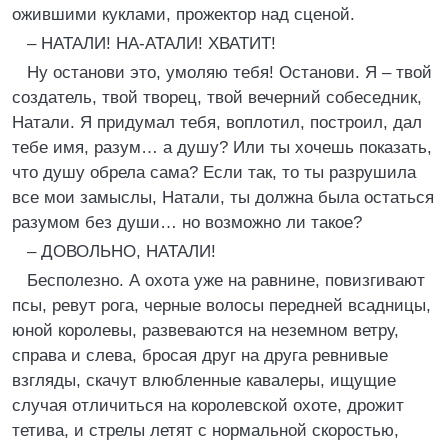
ожившими куклами, прожектор над сценой.
– НАТАЛИ! НА-АТАЛИ! ХВАТИТ!
Ну останови это, умоляю тебя! Останови. Я – твой
создатель, твой творец, твой вечерний собеседник,
Натали. Я придумал тебя, воплотил, построил, дал
тебе имя, разум… а душу? Или ты хочешь показать,
что душу обрела сама? Если так, то ты разрушила
все мои замыслы, Натали, ты должна была остаться
разумом без души… но возможно ли такое?
– ДОВОЛЬНО, НАТАЛИ!
Бесполезно. А охота уже на равнине, повизгивают
псы, ревут рога, черные волосы передней всадницы,
юной королевы, развеваются на неземном ветру,
справа и слева, бросая друг на друга ревнивые
взгляды, скачут влюбленные кавалеры, ищущие
случая отличиться на королевской охоте, дрожит
тетива, и стрелы летят с нормальной скоростью,