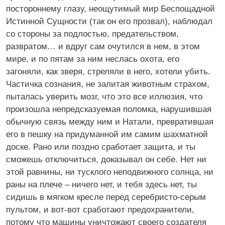
постороннему глазу, неощутимый мир Беспощадной
Истинной Сущности (так он его прозвал), наблюдал
со стороны за подлостью, предательством,
развратом… и вдруг сам очутился в нем, в этом
мире, и по пятам за ним неслась охота, его
загоняли, как зверя, стреляли в него, хотели убить.
Частичка сознания, не залитая животным страхом,
пыталась уверить мозг, что это все иллюзия, что
произошла непредсказуемая поломка, нарушившая
обычную связь между ним и Натали, превратившая
его в пешку на придуманной им самим шахматной
доске. Рано или поздно сработает защита, и ты
сможешь отключиться, доказывал он себе. Нет ни
этой равнины, ни тусклого неподвижного солнца, ни
раны на плече – ничего нет, и тебя здесь нет, ты
сидишь в мягком кресле перед серебристо-серым
пультом, и вот-вот сработают предохранители,
потому что машины уничтожают своего создателя