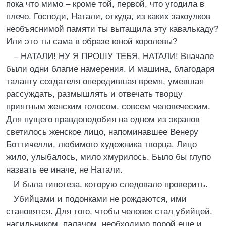
пока что мимо – кроме той, первой, что угодила в
плечо. Господи, Натали, откуда, из каких закоулков
необъяснимой памяти ты вытащила эту кавалькаду?
Или это ты сама в образе юной королевы?
– НАТАЛИ! НУ Я ПРОШУ ТЕБЯ, НАТАЛИ! Вначале
были одни благие намерения. И машина, благодаря
таланту создателя опередившая время, умевшая
рассуждать, размышлять и отвечать творцу
приятным женским голосом, совсем человеческим.
Для пущего правдоподобия на одном из экранов
светилось женское лицо, напоминавшее Венеру
Боттичелли, любимого художника творца. Лицо
жило, улыбалось, мило хмурилось. Было бы глупо
назвать ее иначе, не Натали.
И была гипотеза, которую следовало проверить.
Убийцами и подонками не рождаются, ими
становятся. Для того, чтобы человек стал убийцей,
насильником, палачом, необходимо порой еще и