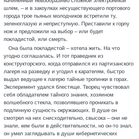
начиненный невообразимо сложной электроникой
шлем, – и в закоулках несуществующего портового
города трое пьяных молодчиков встретили ту,
зеленоглазую и неприступную. Приставили к горлу
нож и предложили на выбор – или будет
покладистой, или смерть.
Она была покладистой – хотела жить. На что
угодно соглашалась. И тот праведник из
конструкторского, когда отправился из партизанского
лагеря на разведку и угодил к карателям, быстро
выдал ведущие к лагерю тайные тропинки в горах.
Эксперимент удался блестяще. Творец чувствовал
себя обладателем тайного знания, хозяином
волшебного стекла, позволявшего проникать в
подлинную сущность окружающих. В душе он
смотрел на них снисходительно, свысока – они не
знали, кем были в действительности, но он-то знал,
он умел заглядывать в души кибернетических