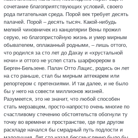
сочетание благоприятствующих условий, своего
рода питательная среда. Порой век требует десять
палачей. Порой – десять тысяч. Какой-нибудь
мелкий чиновничек из канцелярии Вены прожил
серую, но благопристойную жизнь и умер мирным
обывателем, оплаканный родными, – лишь оттого,
что родился за сто лет до Дахау и «хрустальной
ночи» и оттого не успел стать шарфюрером в
Берген-Бельзене. Палач Отто Лацис, родись он лет
на сто раньше, стал бы мирным аптекарем или
репортером с претензиями. И так далее, и не было
бы у него на совести миллионов жизней.
Разумеется, это не значит, что любой способен
стать мерзавцем, просто-напросто очень многие по
счастливому стечению обстоятельств обогнули ту
точку во времени и пространстве, где при другом
раскладе начался бы смрадный путь подлости и
малодушия. Лет сто назад бессмысленно было бы