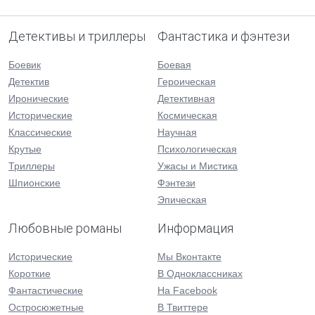
Детективы и триллеры
Фантастика и фэнтези
Боевик
Боевая
Детектив
Героическая
Иронические
Детективная
Исторические
Космическая
Классические
Научная
Крутые
Психологическая
Триллеры
Ужасы и Мистика
Шпионские
Фэнтези
Эпическая
Любовные романы
Информация
Исторические
Мы Вконтакте
Короткие
В Одноклассниках
Фантастические
На Facebook
Остросюжетные
В Твиттере