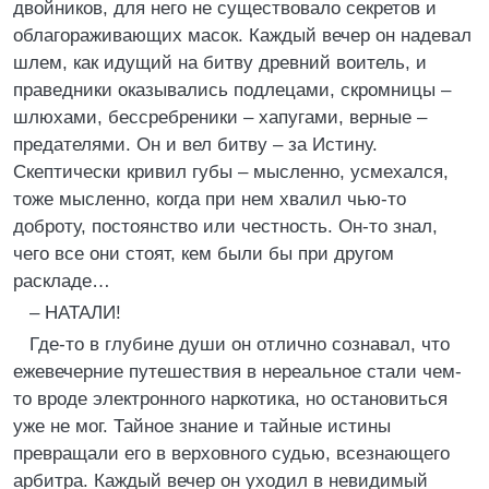
двойников, для него не существовало секретов и
облагораживающих масок. Каждый вечер он надевал
шлем, как идущий на битву древний воитель, и
праведники оказывались подлецами, скромницы –
шлюхами, бессребреники – хапугами, верные –
предателями. Он и вел битву – за Истину.
Скептически кривил губы – мысленно, усмехался,
тоже мысленно, когда при нем хвалил чью-то
доброту, постоянство или честность. Он-то знал,
чего все они стоят, кем были бы при другом
раскладе…
– НАТАЛИ!
Где-то в глубине души он отлично сознавал, что
ежевечерние путешествия в нереальное стали чем-
то вроде электронного наркотика, но остановиться
уже не мог. Тайное знание и тайные истины
превращали его в верховного судью, всезнающего
арбитра. Каждый вечер он уходил в невидимый