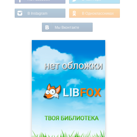
В Instagram
В Одноклассниках
Мы Вконтакте