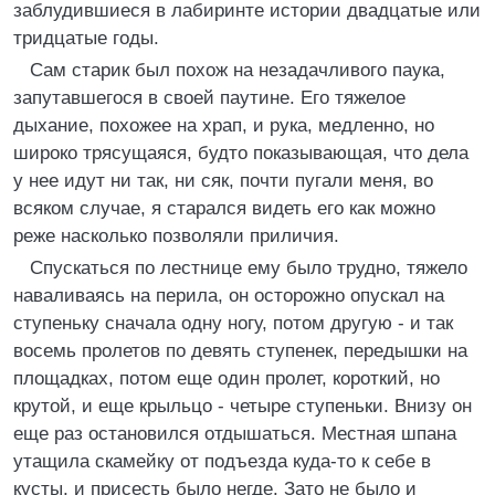
заблудившиеся в лабиринте истории двадцатые или
тридцатые годы.
Сам старик был похож на незадачливого паука,
запутавшегося в своей паутине. Его тяжелое
дыхание, похожее на храп, и рука, медленно, но
широко трясущаяся, будто показывающая, что дела
у нее идут ни так, ни сяк, почти пугали меня, во
всяком случае, я старался видеть его как можно
реже насколько позволяли приличия.
Спускаться по лестнице ему было трудно, тяжело
наваливаясь на перила, он осторожно опускал на
ступеньку сначала одну ногу, потом другую - и так
восемь пролетов по девять ступенек, передышки на
площадках, потом еще один пролет, короткий, но
крутой, и еще крыльцо - четыре ступеньки. Внизу он
еще раз остановился отдышаться. Местная шпана
утащила скамейку от подъезда куда-то к себе в
кусты, и присесть было негде. Зато не было и