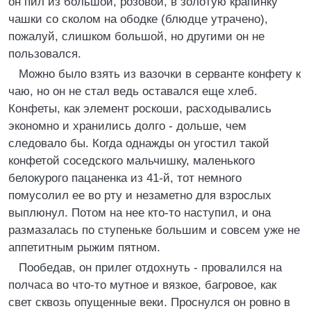
он пил из большой, розовой, в золотую крапинку
чашки со сколом на ободке (блюдце утрачено),
пожалуй, слишком большой, но другими он не
пользовался.
Можно было взять из вазочки в серванте конфету к
чаю, но он не стал ведь оставался еще хлеб.
Конфеты, как элемент роскоши, расходывались
экономно и хранились долго - дольше, чем
следовало бы. Когда однажды он угостил такой
конфетой соседского мальчишку, маленького
белокурого пацаненка из 41-й, тот немного
помусолил ее во рту и незаметно для взрослых
выплюнул. Потом на нее кто-то наступил, и она
размазалась по ступеньке большим и совсем уже не
аппетитным рыжим пятном.
Пообедав, он прилег отдохнуть - провалился на
полчаса во что-то мутное и вязкое, багровое, как
свет сквозь опущенные веки. Проснулся он ровно в