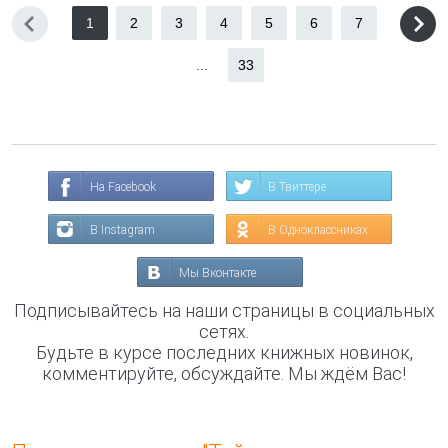
1
2
3
4
5
6
7
...
33
На Facebook
В Твиттере
В Instagram
В Одноклассниках
Мы Вконтакте
Подписывайтесь на наши страницы в социальных
сетях.
Будьте в курсе последних книжных новинок,
комментируйте, обсуждайте. Мы ждём Вас!