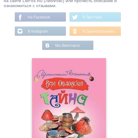
на сайте LibFox.Ru (ЛибФокс) или прочесть описание и
ознакомиться с отзывами.
На Facebook
В Твиттере
В Instagram
В Одноклассниках
Мы Вконтакте