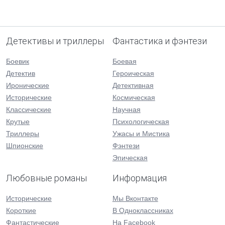
Детективы и триллеры
Фантастика и фэнтези
Боевик
Боевая
Детектив
Героическая
Иронические
Детективная
Исторические
Космическая
Классические
Научная
Крутые
Психологическая
Триллеры
Ужасы и Мистика
Шпионские
Фэнтези
Эпическая
Любовные романы
Информация
Исторические
Мы Вконтакте
Короткие
В Одноклассниках
Фантастические
На Facebook