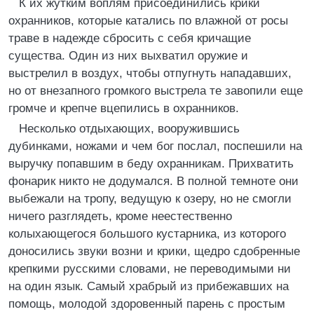
К их жутким воплям присоединились крики
охранников, которые катались по влажной от росы
траве в надежде сбросить с себя кричащие
существа. Один из них выхватил оружие и
выстрелил в воздух, чтобы отпугнуть нападавших,
но от внезапного громкого выстрела те завопили еще
громче и крепче вцепились в охранников.
Несколько отдыхающих, вооружившись
дубинками, ножами и чем бог послал, поспешили на
выручку попавшим в беду охранникам. Прихватить
фонарик никто не додумался. В полной темноте они
выбежали на тропу, ведущую к озеру, но не смогли
ничего разглядеть, кроме неестественно
колыхающегося большого кустарника, из которого
доносились звуки возни и крики, щедро сдобренные
крепкими русскими словами, не переводимыми ни
на один язык. Самый храбрый из прибежавших на
помощь, молодой здоровенный парень с простым