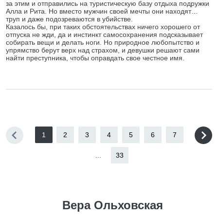
за этим и отправились на туристическую базу отдыха подружки
Алла и Рита. Но вместо мужчин своей мечты они находят…
труп и даже подозреваются в убийстве.
Казалось бы, при таких обстоятельствах ничего хорошего от
отпуска не жди, да и инстинкт самосохранения подсказывает
собирать вещи и делать ноги. Но природное любопытство и
упрямство берут верх над страхом, и девушки решают сами
найти преступника, чтобы оправдать свое честное имя.
1
2
3
4
5
6
7
...
33
Вера Ольховская