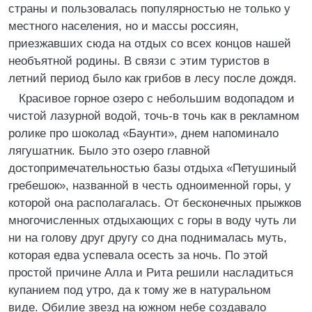
страны и пользовалась популярностью не только у
местного населения, но и массы россиян,
приезжавших сюда на отдых со всех концов нашей
необъятной родины. В связи с этим туристов в
летний период было как грибов в лесу после дождя.
Красивое горное озеро с небольшим водопадом и
чистой лазурной водой, точь-в точь как в рекламном
ролике про шоколад «Баунти», днем напоминало
лягушатник. Было это озеро главной
достопримечательностью базы отдыха «Петушиный
гребешок», названной в честь одноименной горы, у
которой она располагалась. От бесконечных прыжков
многочисленных отдыхающих с горы в воду чуть ли
ни на голову друг другу со дна поднималась муть,
которая едва успевала осесть за ночь. По этой
простой причине Алла и Рита решили насладиться
купанием под утро, да к тому же в натуральном
виде. Обилие звезд на южном небе создавало