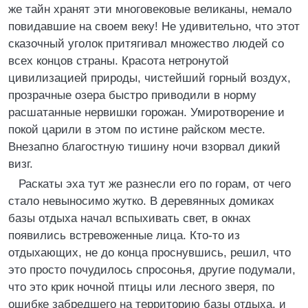
же тайн хранят эти многовековые великаны, немало
повидавшие на своем веку! Не удивительно, что этот
сказочный уголок притягивал множество людей со
всех концов страны. Красота нетронутой
цивилизацией природы, чистейший горный воздух,
прозрачные озера быстро приводили в норму
расшатанные нервишки горожан. Умиротворение и
покой царили в этом по истине райском месте.
Внезапно благостную тишину ночи взорвал дикий
визг.
Раскаты эха тут же разнесли его по горам, от чего
стало невыносимо жутко. В деревянных домиках
базы отдыха начал вспыхивать свет, в окнах
появились встревоженные лица. Кто-то из
отдыхающих, не до конца проснувшись, решил, что
это просто почудилось спросонья, другие подумали,
что это крик ночной птицы или лесного зверя, по
ошибке забредшего на территорию базы отдыха, и