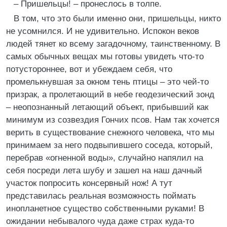
– Пришельцы! – пронеслось в толпе.
В том, что это были именно они, пришельцы, никто
не усомнился. И не удивительно. Испокон веков
людей тянет ко всему загадочному, таинственному. В
самых обычных вещах мы готовы увидеть что-то
потустороннее, вот и убеждаем себя, что
промелькнувшая за окном тень птицы – это чей-то
призрак, а пролетающий в небе геодезический зонд
– неопознанный летающий объект, прибывший как
минимум из созвездия Гончих псов. Нам так хочется
верить в существование снежного человека, что мы
принимаем за него подвыпившего соседа, который,
перебрав «огненной воды», случайно напялил на
себя посреди лета шубу и зашел на наш дачный
участок попросить консервный нож! А тут
представилась реальная возможность поймать
инопланетное существо собственными руками! В
ожидании небывалого чуда даже страх куда-то