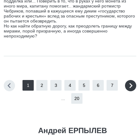
подделка или... Поверить в то, что в руках у него монета из
иного мира, капитану помогает... жандармский ротмистр
Чебриков, попавший в кажущееся ему диким «государство
рабочих и крестьян» вслед за опасным преступником, которого
он пытается обезвредить.
Но как найти обратную дорогу, как преодолеть границу между
мирами, порой призрачную, а иногда совершенно
непроходимую?
1
2
3
4
5
6
7
...
20
Андрей ЕРПЫЛЕВ