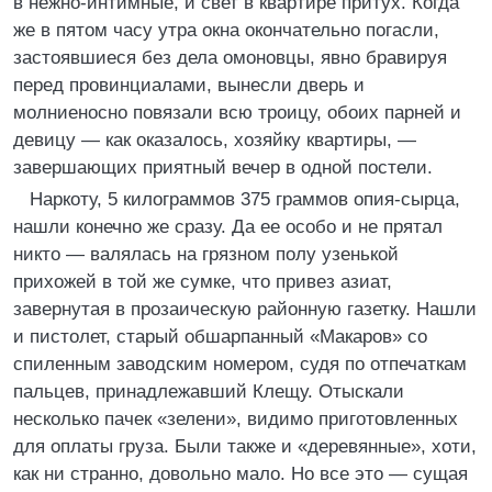
в нежно-интимные, и свет в квартире притух. Когда
же в пятом часу утра окна окончательно погасли,
застоявшиеся без дела омоновцы, явно бравируя
перед провинциалами, вынесли дверь и
молниеносно повязали всю троицу, обоих парней и
девицу — как оказалось, хозяйку квартиры, —
завершающих приятный вечер в одной постели.
Наркоту, 5 килограммов 375 граммов опия-сырца,
нашли конечно же сразу. Да ее особо и не прятал
никто — валялась на грязном полу узенькой
прихожей в той же сумке, что привез азиат,
завернутая в прозаическую районную газетку. Нашли
и пистолет, старый обшарпанный «Макаров» со
спиленным заводским номером, судя по отпечаткам
пальцев, принадлежавший Клещу. Отыскали
несколько пачек «зелени», видимо приготовленных
для оплаты груза. Были также и «деревянные», хоти,
как ни странно, довольно мало. Но все это — сущая