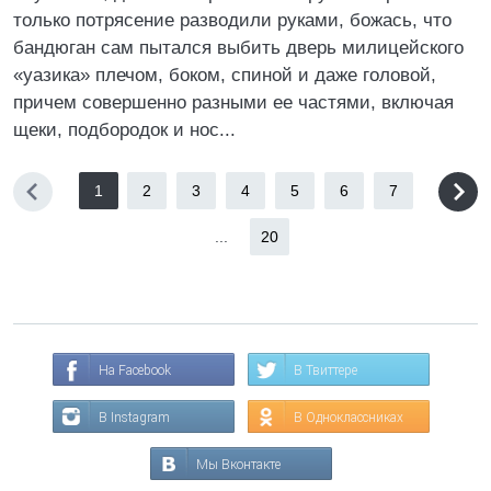
только потрясение разводили руками, божась, что
бандюган сам пытался выбить дверь милицейского
«уазика» плечом, боком, спиной и даже головой,
причем совершенно разными ее частями, включая
щеки, подбородок и нос...
1
2
3
4
5
6
7
...
20
На Facebook
В Твиттере
В Instagram
В Одноклассниках
Мы Вконтакте