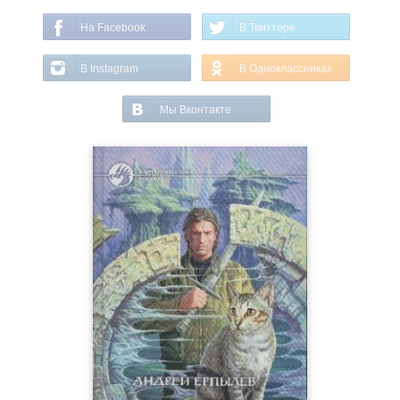
На Facebook
В Твиттере
В Instagram
В Одноклассниках
Мы Вконтакте