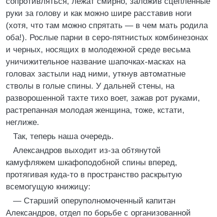
сопротивляться, лежат смирно, заложив сцепленные
руки за голову и как можно шире расставив ноги
(хотя, что там можно спрятать — в чем мать родила
оба!). Рослые парни в серо-пятнистых комбинезонах
и черных, носящих в молодежной среде весьма
уничижительное название шапочках-масках на
головах застыли над ними, уткнув автоматные
стволы в голые спины. У дальней стены, на
разворошенной тахте тихо воет, зажав рот руками,
растрепанная молодая женщина, тоже, кстати,
неглиже.
Так, теперь наша очередь.
Александров выходит из-за обтянутой
камуфляжем шкафоподобной спины вперед,
протягивая куда-то в пространство раскрытую
всемогущую книжицу:
— Старший оперуполномоченный капитан
Александров, отдел по борьбе с организованной