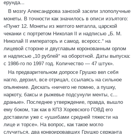
ерунда...
В мозгу Александрова занозой засели злополучные
монеты. В точности как значилось в описи изъятого:
«Пункт 12. Монеты из желтого металла, царской
чеканки с портретом Николая II и надписью „Б. М.
Николай II императоръ и самод. всеросс.“ на
лицевой стороне и двуглавым коронованным орлом
и надписью „10 рублей“ на оборотной. Даты выпуска:
с 1986-го по 1997 год. Количество — 47 штук».
На предварительном допросе Грушко вел себя
нагло, дерзил, все отрицал, ссылаясь на сильное
опьянение. Дескать «ничего не помню, а пушку,
наркоту, баксы и рыжевье подсунули менты, с...
драные». Последнее утверждение, правда, вышло
ему боком, так как в КПЗ Хоревского ГОВД его
доставили уже с «ушибами средней тяжести на
лице и торсе». На вопрос, как такое могло
случиться, два конвоировавших Грушко сержанта