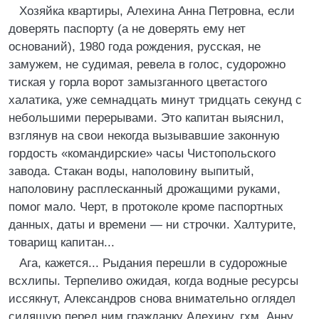
Хозяйка квартиры, Алехина Анна Петровна, если
доверять паспорту (а не доверять ему нет
оснований), 1980 года рождения, русская, не
замужем, не судимая, ревела в голос, судорожно
тиская у горла ворот замызганного цветастого
халатика, уже семнадцать минут тридцать секунд с
небольшими перерывами. Это капитан выяснил,
взглянув на свои некогда вызывавшие законную
гордость «командирские» часы Чистопольского
завода. Стакан воды, наполовину выпитый,
наполовину расплесканный дрожащими руками,
помог мало. Черт, в протоколе кроме паспортных
данных, даты и времени — ни строчки. Халтурите,
товарищ капитан...
Ага, кажется... Рыдания перешли в судорожные
всхлипы. Терпеливо ожидая, когда водные ресурсы
иссякнут, Александров снова внимательно оглядел
сидящую перед ним гражданку Алехину, гхм, Анну