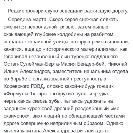
* * *
Редкие фонари скупо освещали раскисшую дорогу.
Середина марта. Скоро серая снежная слякоть
сменится непролазной грязью, затем пылью,
скрывающей глубокие колдобины на разбитом
асфальте окраинной улицы, которую ремонтировали,
кажется, еще до «исторического материализма», как
говаривал незабвенный сын турецко-подданного
Остап-Сулейман-Берта-Мария Бендер-бей. Николай
Ильич Александров, заместитель начальника отдела
по борьбе с организованной преступностью
Хоревского ГОВД, словно какой-нибудь гонщик
«Формулы-1», яростно крутил руль, изредка
чертыхаясь сквозь зубы, пытаясь удержать на
заданном курсе свой древний раздолбанный «мо-
сквичонок», вихляющий по обледеневшей местами
дороге совершенно неприличным образом. Однако
мысли капитана Александрова витали где-то