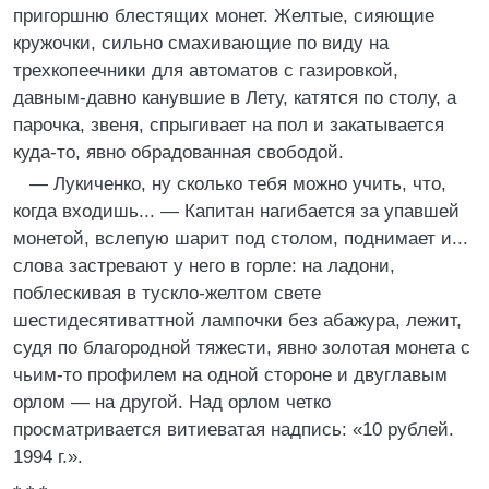
пригоршню блестящих монет. Желтые, сияющие
кружочки, сильно смахивающие по виду на
трехкопеечники для автоматов с газировкой,
давным-давно канувшие в Лету, катятся по столу, а
парочка, звеня, спрыгивает на пол и закатывается
куда-то, явно обрадованная свободой.
— Лукиченко, ну сколько тебя можно учить, что,
когда входишь... — Капитан нагибается за упавшей
монетой, вслепую шарит под столом, поднимает и...
слова застревают у него в горле: на ладони,
поблескивая в тускло-желтом свете
шестидесятиваттной лампочки без абажура, лежит,
судя по благородной тяжести, явно золотая монета с
чьим-то профилем на одной стороне и двуглавым
орлом — на другой. Над орлом четко
просматривается витиеватая надпись: «10 рублей.
1994 г.».