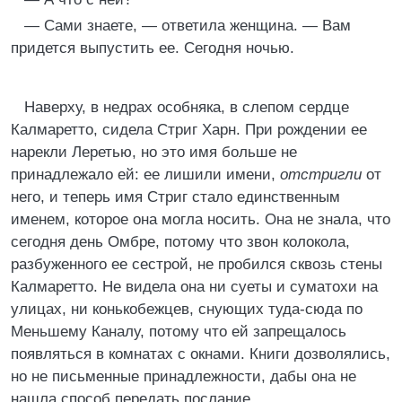
— Сами знаете, — ответила женщина. — Вам
придется выпустить ее. Сегодня ночью.
Наверху, в недрах особняка, в слепом сердце
Калмаретто, сидела Стриг Харн. При рождении ее
нарекли Леретью, но это имя больше не
принадлежало ей: ее лишили имени,
отстригли
от
него, и теперь имя Стриг стало единственным
именем, которое она могла носить. Она не знала, что
сегодня день Омбре, потому что звон колокола,
разбуженного ее сестрой, не пробился сквозь стены
Калмаретто. Не видела она ни суеты и суматохи на
улицах, ни конькобежцев, снующих туда-сюда по
Меньшему Каналу, потому что ей запрещалось
появляться в комнатах с окнами. Книги дозволялись,
но не письменные принадлежности, дабы она не
нашла способ передать послание.