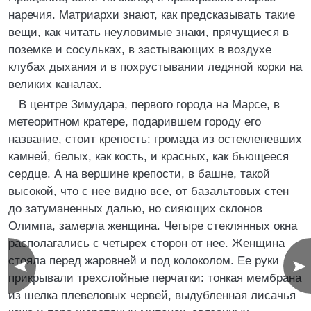
наречия. Матриархи знают, как предсказывать такие
вещи, как читать неуловимые знаки, прячущиеся в
поземке и сосульках, в застывающих в воздухе
клубах дыхания и в похрустывании ледяной корки на
великих каналах.
В центре Зимудара, первого города на Марсе, в
метеоритном кратере, подарившем городу его
название, стоит крепость: громада из остекленевших
камней, белых, как кость, и красных, как бьющееся
сердце. А на вершине крепости, в башне, такой
высокой, что с нее видно все, от базальтовых стен
до затуманенных далью, но сияющих склонов
Олимпа, замерла женщина. Четыре стеклянных окна
располагались с четырех сторон от нее. Женщина
стояла перед жаровней и под колоколом. Ее руки
прикрывали трехслойные перчатки: тонкая мембрана
из шелка плевеловых червей, выдубленная лисачья