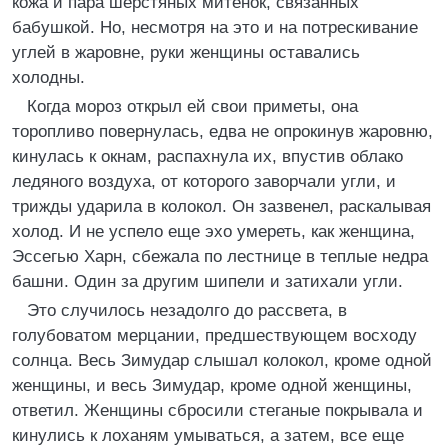
кожа и пара шерстяных митенок, связанных
бабушкой. Но, несмотря на это и на потрескивание
углей в жаровне, руки женщины оставались
холодны.
Когда мороз открыл ей свои приметы, она
торопливо повернулась, едва не опрокинув жаровню,
кинулась к окнам, распахнула их, впустив облако
ледяного воздуха, от которого заворчали угли, и
трижды ударила в колокол. Он зазвенел, раскалывая
холод. И не успело еще эхо умереть, как женщина,
Эссегью Харн, сбежала по лестнице в теплые недра
башни. Один за другим шипели и затихали угли.
Это случилось незадолго до рассвета, в
голубоватом мерцании, предшествующем восходу
солнца. Весь Зимудар слышал колокол, кроме одной
женщины, и весь Зимудар, кроме одной женщины,
ответил. Женщины сбросили стеганые покрывала и
кинулись к лоханям умываться, а затем, все еще