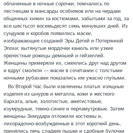
облаченные в ночные сорочки, помчались по
лестницам в мансарды особняков или на чердаки
общинных хижин за костюмами, забытыми за год, за
все шестьсот восемьдесят семь минувших дней. Из
сундуков и коробов появились маски,
изображающие созданий Эры Детей и Потерянной
Эпохи: вытянутые мордочки канюль или узкие
прелестные рожицы демошей и гейзеллей.
Женщины примеряли их, смеялись друг над другом
и вдруг смолкли — маски в сочетании с толстыми
ночными рубахами показались им ужасно глупыми.
Во Второй Час были извлечены платья: изящные
изделия из шнуров и металла, кожи и жесткого
бархата, алые, золотистые, аметистовые,
изумрудные, темно-синие и перламутровые. Затем
женщины Зимудара отложили костюмы и,
лихорадочно-возбужденные в этот короткий день,
принялись печь сладкие пышки и сдобные булочки