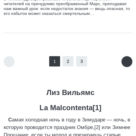
читателей на причудливо преображенный Марс, преподавая
нам важный урок: если недостаток знания — вещь опасная, то
его избыток может оказаться смертельным…
1
2
3
Лиз Вильямс
La Malcontenta[1]
С
амая холодная ночь в году в Зимударе — ночь, в
которую проводится праздник Омбре,[2] или Зимнее
Прощание, если ты молод и презираешь старые