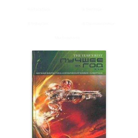
На Facebook
В Твиттере
В Instagram
В Одноклассниках
Мы Вконтакте