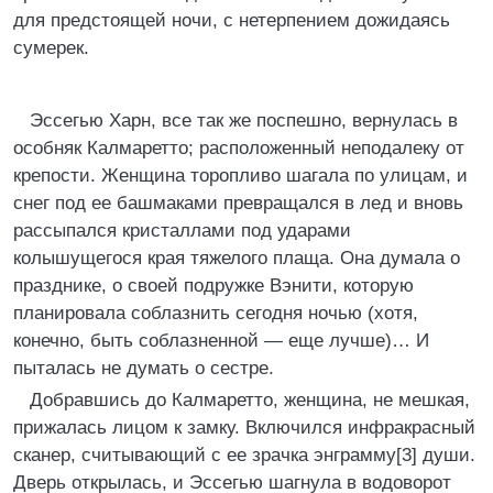
для предстоящей ночи, с нетерпением дожидаясь
сумерек.
Эссегью Харн, все так же поспешно, вернулась в
особняк Калмаретто; расположенный неподалеку от
крепости. Женщина торопливо шагала по улицам, и
снег под ее башмаками превращался в лед и вновь
рассыпался кристаллами под ударами
колышущегося края тяжелого плаща. Она думала о
празднике, о своей подружке Вэнити, которую
планировала соблазнить сегодня ночью (хотя,
конечно, быть соблазненной — еще лучше)… И
пыталась не думать о сестре.
Добравшись до Калмаретто, женщина, не мешкая,
прижалась лицом к замку. Включился инфракрасный
сканер, считывающий с ее зрачка энграмму[3] души.
Дверь открылась, и Эссегью шагнула в водоворот