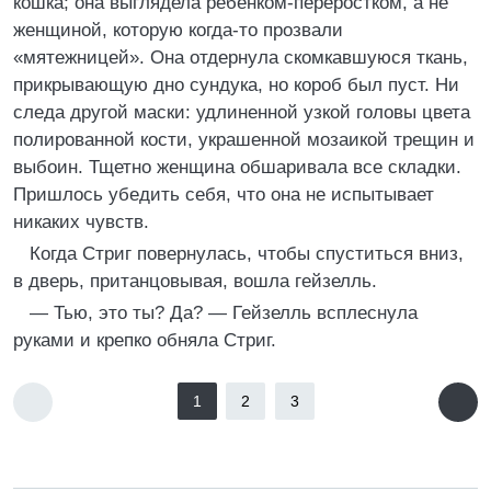
кошка; она выглядела ребенком-переростком, а не
женщиной, которую когда-то прозвали
«мятежницей». Она отдернула скомкавшуюся ткань,
прикрывающую дно сундука, но короб был пуст. Ни
следа другой маски: удлиненной узкой головы цвета
полированной кости, украшенной мозаикой трещин и
выбоин. Тщетно женщина обшаривала все складки.
Пришлось убедить себя, что она не испытывает
никаких чувств.
Когда Стриг повернулась, чтобы спуститься вниз,
в дверь, пританцовывая, вошла гейзелль.
— Тью, это ты? Да? — Гейзелль всплеснула
руками и крепко обняла Стриг.
1
2
3