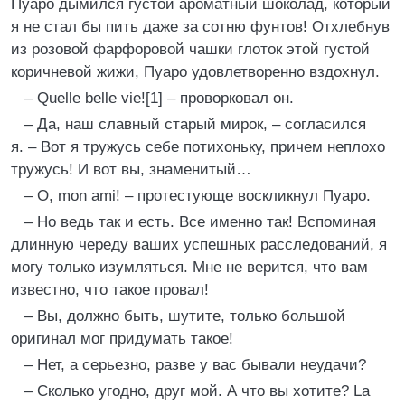
Пуаро дымился густой ароматный шоколад, который
я не стал бы пить даже за сотню фунтов! Отхлебнув
из розовой фарфоровой чашки глоток этой густой
коричневой жижи, Пуаро удовлетворенно вздохнул.
– Quelle belle vie![1] – проворковал он.
– Да, наш славный старый мирок, – согласился
я. – Вот я тружусь себе потихоньку, причем неплохо
тружусь! И вот вы, знаменитый…
– О, mon ami! – протестующе воскликнул Пуаро.
– Но ведь так и есть. Все именно так! Вспоминая
длинную череду ваших успешных расследований, я
могу только изумляться. Мне не верится, что вам
известно, что такое провал!
– Вы, должно быть, шутите, только большой
оригинал мог придумать такое!
– Нет, а серьезно, разве у вас бывали неудачи?
– Сколько угодно, друг мой. А что вы хотите? La