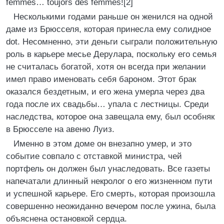
femmes… toujors des femmes![2]
Несколькими годами раньше он женился на одной
даме из Брюсселя, которая принесла ему солидное
dot. Несомненно, эти деньги сыграли положительную
роль в карьере месье Дерулара, поскольку его семья
не считалась богатой, хотя он всегда при желании
имел право именовать себя бароном. Этот брак
оказался бездетным, и его жена умерла через два
года после их свадьбы… упала с лестницы. Среди
наследства, которое она завещала ему, был особняк
в Брюсселе на авеню Луиз.
Именно в этом доме он внезапно умер, и это
событие совпало с отставкой министра, чей
портфель он должен был унаследовать. Все газеты
напечатали длинный некролог о его жизненном пути
и успешной карьере. Его смерть, которая произошла
совершенно неожиданно вечером после ужина, была
объяснена остановкой сердца.