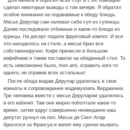
Для начала я опросил всех слуг и с их помощью
сделал некоторые выводы о том вечере. Я обратил
особое внимание на подаваемые к обеду блюда.
Месье Дерулар сам наливал себе суп из супницы.
Далее последовали отбивные и какое-то блюдо из
курицы. На десерт подали фруктовый компот. И все
это находилось на столе, а месье брал все
собственноручно. Кофе принесли в большом
кофейнике и также поставили на обеденный стол. То
есть невозможно было, mon ami, отравить кого-то
одного, не отравив всех остальных!
После обеда мадам Дерулар удалилась в свои
комнаты в сопровождении мадемуазель Вирджинии.
Три человека вместе с месье Деруларом удалились
в его кабинет. Там они мирно поболтали какое-то
время, затем вдруг совершенно неожиданно наш
депутат рухнул на пол. Месье де Сент-Алар
бросился за Франсуа и велел ему срочно вызвать