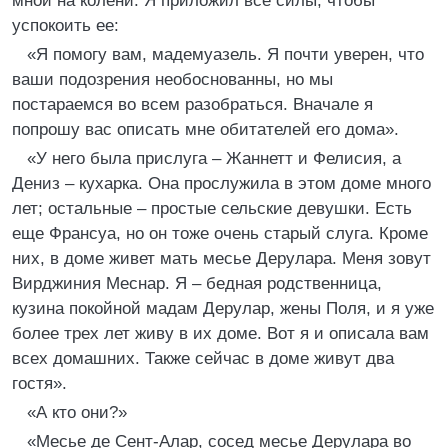
мной на колени. Я приложил все силы, чтобы
успокоить ее:
«Я помогу вам, мадемуазель. Я почти уверен, что
ваши подозрения необоснованны, но мы
постараемся во всем разобраться. Вначале я
попрошу вас описать мне обитателей его дома».
«У него была прислуга – Жаннетт и Фелисия, а
Дениз – кухарка. Она прослужила в этом доме много
лет; остальные – простые сельские девушки. Есть
еще Франсуа, но он тоже очень старый слуга. Кроме
них, в доме живет мать месье Дерулара. Меня зовут
Вирджиния Меснар. Я – бедная родственница,
кузина покойной мадам Дерулар, жены Поля, и я уже
более трех лет живу в их доме. Вот я и описала вам
всех домашних. Также сейчас в доме живут два
гостя».
«А кто они?»
«Месье де Сент-Алар, сосед месье Дерулара во