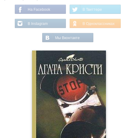
На Facebook
В Твиттере
В Instagram
В Одноклассниках
Мы Вконтакте