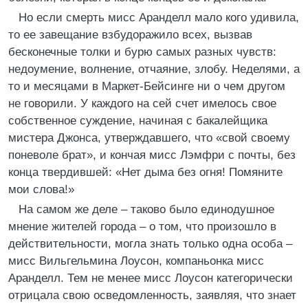
Но если смерть мисс Аранделл мало кого удивила,
то ее завещание взбудоражило всех, вызвав
бесконечные толки и бурю самых разных чувств:
недоумение, волнение, отчаяние, злобу. Неделями, а
то и месяцами в Маркет-Бейсинге ни о чем другом
не говорили. У каждого на сей счет имелось свое
собственное суждение, начиная с бакалейщика
мистера Джонса, утверждавшего, что «свой своему
поневоле брат», и кончая мисс Лэмфри с почты, без
конца твердившей: «Нет дыма без огня! Помяните
мои слова!»
На самом же деле – таково было единодушное
мнение жителей города – о том, что произошло в
действительности, могла знать только одна особа –
мисс Вильгельмина Лоусон, компаньонка мисс
Аранделл. Тем не менее мисс Лоусон категорически
отрицала свою осведомленность, заявляя, что знает