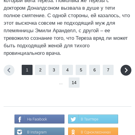
который вела Тереза. Помолвка же Терезы с
доктором Доналдсоном вызвала в душе у тети
полное смятение. С одной стороны, ей казалось, что
этот выскочка совсем не подходящий муж для
племянницы Эмили Аранделл, с другой – ее
тревожило сознание того, что Тереза вряд ли может
быть подходящей женой для тихого
провинциального врача.
1
2
3
4
5
6
7
...
14
На Facebook
В Твиттере
В Instagram
В Одноклассниках