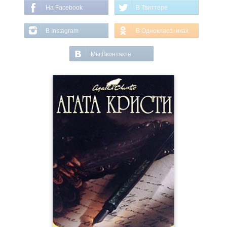
На Facebook
В Твиттере
В Instagram
В Одноклассниках
Мы Вконтакте