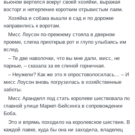
вьюном вертелся вокруг своей хозяйки, выражая
восторг и нетерпение коротким отрывистым лаем.
Хозяйка и собака вышли в сад и по дорожке
направились к воротам.
Мисс Лоусон по-прежнему стояла в дверном
проеме, слегка приоткрыв рот и глупо улыбаясь им
вслед.
– Те две наволочки, что вы мне дали, мисс, не
парные, – сказала за ее спиной горничная.
– Неужели? Как же это я опростоволосилась… – И
мисс Лоусон вновь погрузилась в хозяйственные
заботы.
Мисс Аранделл под стать королеве шествовала по
главной улице Маркет-Бейсинга в сопровождении
Боба.
Это и впрямь походило на королевское шествие. В
каждой лавке, куда бы она ни заходила, владелец