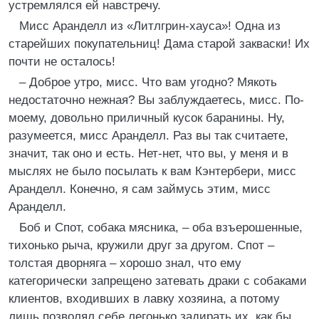
устремлялся ей навстречу.
Мисс Аранделл из «Литлгрин-хауса»! Одна из
старейших покупательниц! Дама старой закваски! Их
почти не осталось!
– Доброе утро, мисс. Что вам угодно? Мякоть
недостаточно нежная? Вы заблуждаетесь, мисс. По-
моему, довольно приличный кусок баранины. Ну,
разумеется, мисс Аранделл. Раз вы так считаете,
значит, так оно и есть. Нет-нет, что вы, у меня и в
мыслях не было посылать к вам Кэнтербери, мисс
Аранделл. Конечно, я сам займусь этим, мисс
Аранделл.
Боб и Спот, собака мясника, – оба взъерошенные,
тихонько рыча, кружили друг за другом. Спот –
толстая дворняга – хорошо знал, что ему
категорически запрещено затевать драки с собаками
клиентов, входивших в лавку хозяина, а потому
лишь позволял себе легонько задирать их, как бы