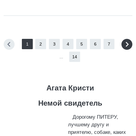
1
2
3
4
5
6
7
...
14
Агата Кристи
Немой свидетель
Дорогому ПИТЕРУ,
лучшему другу и
приятелю, собаке, каких