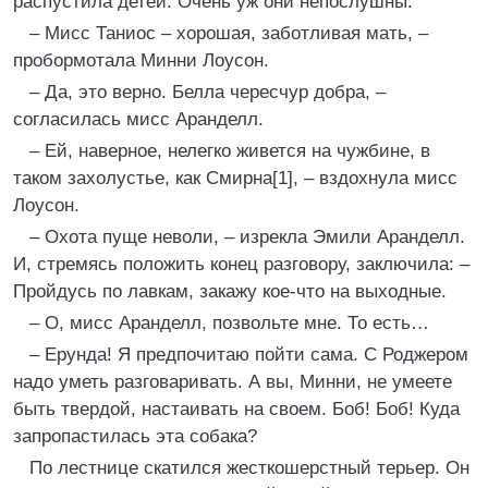
распустила детей. Очень уж они непослушны.
– Мисс Таниос – хорошая, заботливая мать, –
пробормотала Минни Лоусон.
– Да, это верно. Белла чересчур добра, –
согласилась мисс Аранделл.
– Ей, наверное, нелегко живется на чужбине, в
таком захолустье, как Смирна[1], – вздохнула мисс
Лоусон.
– Охота пуще неволи, – изрекла Эмили Аранделл.
И, стремясь положить конец разговору, заключила: –
Пройдусь по лавкам, закажу кое-что на выходные.
– О, мисс Аранделл, позвольте мне. То есть…
– Ерунда! Я предпочитаю пойти сама. С Роджером
надо уметь разговаривать. А вы, Минни, не умеете
быть твердой, настаивать на своем. Боб! Боб! Куда
запропастилась эта собака?
По лестнице скатился жесткошерстный терьер. Он