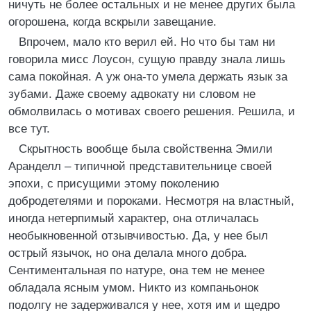
ничуть не более остальных и не менее других была
огорошена, когда вскрыли завещание.
Впрочем, мало кто верил ей. Но что бы там ни
говорила мисс Лоусон, сущую правду знала лишь
сама покойная. А уж она-то умела держать язык за
зубами. Даже своему адвокату ни словом не
обмолвилась о мотивах своего решения. Решила, и
все тут.
Скрытность вообще была свойственна Эмили
Аранделл – типичной представительнице своей
эпохи, с присущими этому поколению
добродетелями и пороками. Несмотря на властный,
иногда нетерпимый характер, она отличалась
необыкновенной отзывчивостью. Да, у нее был
острый язычок, но она делала много добра.
Сентиментальная по натуре, она тем не менее
обладала ясным умом. Никто из компаньонок
подолгу не задерживался у нее, хотя им и щедро