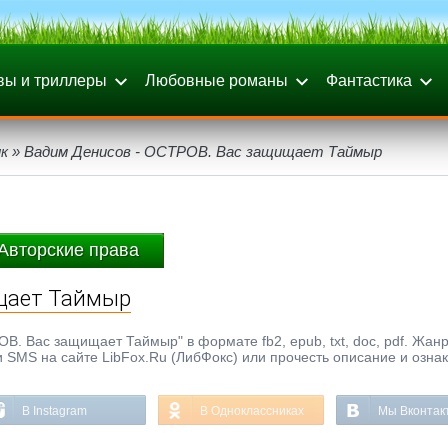
вы и триллеры
Любовные романы
Фантастика
к
» Вадим Денисов - ОСТРОВ. Вас защищает Таймыр
Авторские права
ищает Таймыр
. Вас защищает Таймыр" в формате fb2, epub, txt, doc, pdf. Жанр
и SMS на сайте LibFox.Ru (ЛибФокс) или прочесть описание и озна
В Instagram
В Одноклассниках
Мы Вконтак