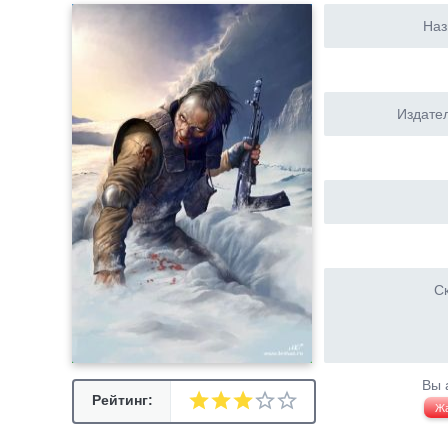
Наз
Издател
Ск
Вы 
Рейтинг:
Ж