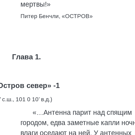
мертвы!»
Питер Бенчли, «ОСТРОВ»
Глава 1.
Остров север» -1
.ш., 101 0 10’ в.д.)
«…Антенна парит над спящим
городом, едва заметные капли ноч
влаги оседают на ней. У антенных