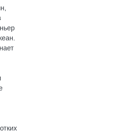
н,
в
рньер
кеан.
нает
м
е
ротких