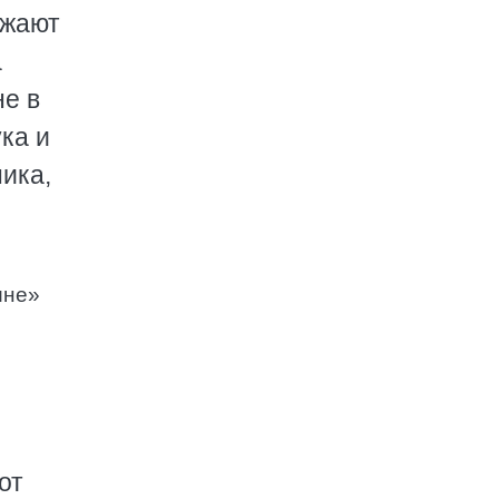
ажают
а
не в
ка и
ика,
ине»
от