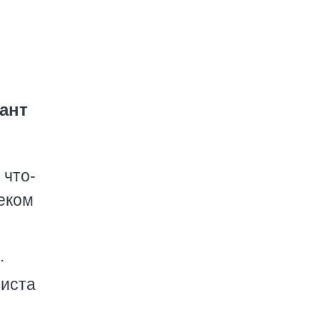
ант
 что-
еком
.
риста