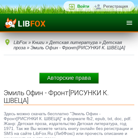
Войти
Регистрация
LibFox
»
Книги
»
Детская литература
»
Детская
проза
» Эмиль Офин - Фронт[РИСУНКИ К. ШВЕЦА]
Авторские права
Эмиль Офин - Фронт[РИСУНКИ К.
ШВЕЦА]
Здесь можно скачать бесплатно "Эмиль Офин -
Фронт[РИСУНКИ К. ШВЕЦА]" в формате fb2, epub, txt, doc, pdf.
Жанр: Детская проза, издательство Детская литература, год
1971. Так же Вы можете читать книгу онлайн без регистрации и
SMS на сайте LibFox.Ru (ЛибФокс) или прочесть описание и