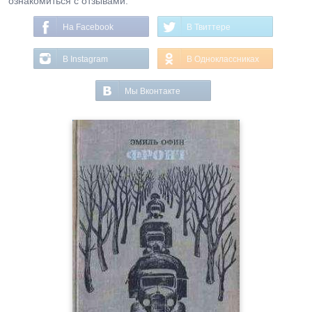
ознакомиться с отзывами.
На Facebook
В Твиттере
В Instagram
В Одноклассниках
Мы Вконтакте