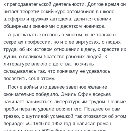
к преподавательской деятельности. Долгое время он
читает теоретический курс автомобиля в школе
шоферов и кружках автодела, делится своими
обширными знаниями с десятком новичков.
А рассказать хотелось о многом, и не только о
секретах профессии, но и о ее виртуозах, о людях
труда, об их истовом отношении к делу, о красоте их
души, о великом братстве рабочих людей. К
литературе влекло с детства, но жизнь
складывалась так, что поначалу не удавалось
посвятить себя этому.
После войны это давнее заветное желание
окончательно победило. Эмиль Офин всерьез
начинает заниматься литературным трудом. Первые
пробы пера не удовлетворяют его. Позднее он сам
трезво, с шутливой усмешкой так отозвался об этом
периоде: «С 1946 по 1952 год я написал роман
страниц этак на 500 и больше ста рассказов,