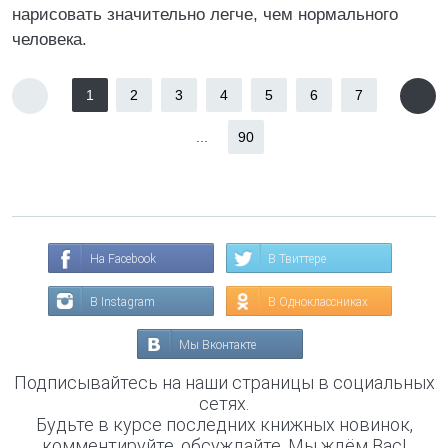
нарисовать значительно легче, чем нормального
человека.
1
2
3
4
5
6
7
...
90
На Facebook
В Твиттере
В Instagram
В Одноклассниках
Мы Вконтакте
Подписывайтесь на наши страницы в социальных
сетях.
Будьте в курсе последних книжных новинок,
комментируйте, обсуждайте. Мы ждём Вас!