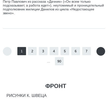
Петр Павлович из рассказа «Дачник» («Он всем только
подсказывает, а работа идет»), неутомимый и проницательный
подполковник милиции Данилов из цикла «Недостающее
звено».
1
2
3
4
5
6
7
...
90
ФРОНТ
РИСУНКИ К. ШВЕЦА