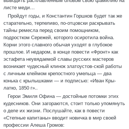
выводить расплавленным оловом свою фамилию на
листе меди…
Пройдут годы, и Константин Горшков будет так же
старательно, терпеливо, по-отцовски раскрывать
тайны ремесла перед своим помощником,
подростком Сережей, которого осиротила война.
Корни этого славного обычая уходят в глубокое
прошлое. И недаром, в конце повести «Фронт» как
эстафета неувядаемой славы русских мастеров
возникает чудесный клинок златоустов-ской работы
с личным клеймом крепостного умельца — два
конька с крылышками — и подписью: «Иван Кры-
латко, 1850 г»..
Герои Эмиля Офина — достойные потомки этих
кудесников. Они загораются, стоит только упомянуть
о деле их жизни. Послушайте, как в повести
«Степные капитаны» вводит новичка в мир своей
профессии Алеша Громов: