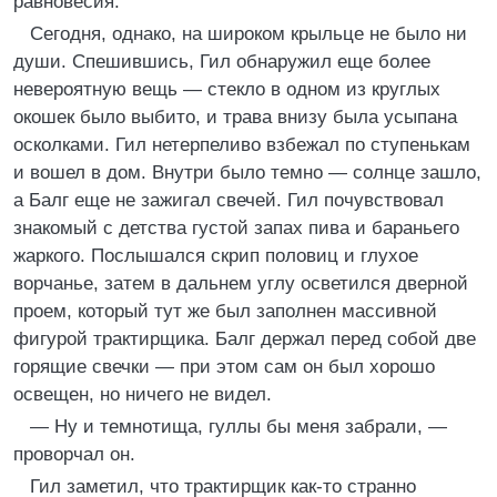
равновесия.
Сегодня, однако, на широком крыльце не было ни
души. Спешившись, Гил обнаружил еще более
невероятную вещь — стекло в одном из круглых
окошек было выбито, и трава внизу была усыпана
осколками. Гил нетерпеливо взбежал по ступенькам
и вошел в дом. Внутри было темно — солнце зашло,
а Балг еще не зажигал свечей. Гил почувствовал
знакомый с детства густой запах пива и бараньего
жаркого. Послышался скрип половиц и глухое
ворчанье, затем в дальнем углу осветился дверной
проем, который тут же был заполнен массивной
фигурой трактирщика. Балг держал перед собой две
горящие свечки — при этом сам он был хорошо
освещен, но ничего не видел.
— Ну и темнотища, гуллы бы меня забрали, —
проворчал он.
Гил заметил, что трактирщик как-то странно