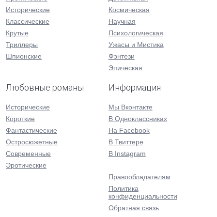
Исторические
Космическая
Классические
Научная
Крутые
Психологическая
Триллеры
Ужасы и Мистика
Шпионские
Фэнтези
Эпическая
Любовные романы
Информация
Исторические
Мы Вконтакте
Короткие
В Одноклассниках
Фантастические
На Facebook
Остросюжетные
В Твиттере
Современные
В Instagram
Эротические
Правообладателям
Политика
конфиденциальности
Обратная связь