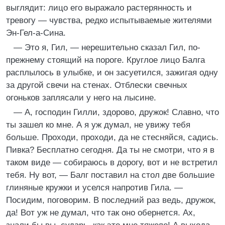
выглядит: лицо его выражало растерянность и
тревогу — чувства, редко испытываемые жителями
Эн-Гел-а-Сина.
— Это я, Гил, — нерешительно сказал Гил, по-
прежнему стоящий на пороге. Круглое лицо Балга
расплылось в улыбке, и он засуетился, зажигая одну
за другой свечи на стенах. Отблески свечных
огоньков заплясали у него на лысине.
— А, господин Гилли, здорово, дружок! Славно, что
ты зашел ко мне. А я уж думал, не увижу тебя
больше. Проходи, проходи, да не стесняйся, садись.
Пивка? Бесплатно сегодня. Да ты не смотри, что я в
таком виде — собираюсь в дорогу, вот и не встретил
тебя. Ну вот, — Балг поставил на стол две большие
глиняные кружки и уселся напротив Гила. —
Посидим, поговорим. В последний раз ведь, дружок,
да! Вот уж не думал, что так оно обернется. Ах,