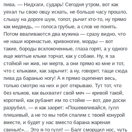
пива. — Нидхаги, сударь! Сегодня утром, вот как
уехал ты свою овцу искать, не больше часу прошло,
слышу на дороге шум, топот, рычит кто-то, ну прямо
как медведь, — голоса грубые, а слов не понять.
Потом вваливаются два мужика — сразу видно, что
не наши коренастые, кривоногие, морды — вот
такие, бороды всклокоченные, глаза горят, а у одного
еще желтые клыки торчат, как у собаки. Ну, я за
стойкой ни жив, ни мертв, а они прямо ко мне и тот,
что с клыками, как зарычит: а ну, говорит, тащи сюда
пива да баранью ногу! А я прямо оцепенел весь,
только смотрю на них и рот открываю. Тут тот, что
без клыков, как выхватит свой меч — кривой такой,
короткий, как рубанет им по стойке — вот, две доски
разрубил, — и как заорет: «Пошевеливайся, гулл
плешивый, а не то мы тебя спалим с твоей конурой
вместе, и будет у нас вместо барана жареная
свинья!»… Это я-то гулл! — Балг сморщил нос, чуть