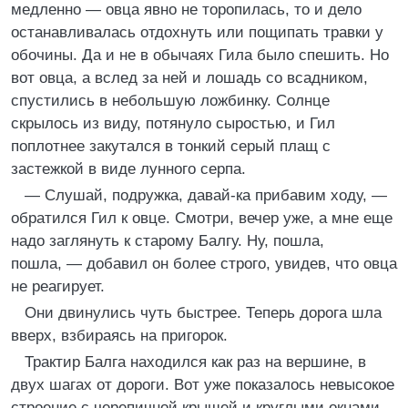
медленно — овца явно не торопилась, то и дело
останавливалась отдохнуть или пощипать травки у
обочины. Да и не в обычаях Гила было спешить. Но
вот овца, а вслед за ней и лошадь со всадником,
спустились в небольшую ложбинку. Солнце
скрылось из виду, потянуло сыростью, и Гил
поплотнее закутался в тонкий серый плащ с
застежкой в виде лунного серпа.
— Слушай, подружка, давай-ка прибавим ходу, —
обратился Гил к овце. Смотри, вечер уже, а мне еще
надо заглянуть к старому Балгу. Ну, пошла,
пошла, — добавил он более строго, увидев, что овца
не реагирует.
Они двинулись чуть быстрее. Теперь дорога шла
вверх, взбираясь на пригорок.
Трактир Балга находился как раз на вершине, в
двух шагах от дороги. Вот уже показалось невысокое
строение с черепичной крышей и круглыми окнами.