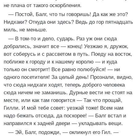
не плача от такого оскорбления.
— Постой, Балг, что ты говоришь! Да как же это?
Нидхаки? Откуда они здесь? Ведь до гор пятнадцать
миль, не меньше.
— В том-то и дело, сударь. Раз уж они сюда
добрались, значит все — конец! Уезжаю я, дружок,
вот соберусь и с рассветом в путь. Поеду на восток,
поближе к городу и к нашему королю — и куда
только он смотрит! Все равно полюбуйся! — ни
одного посетителя! За целый день! Прознали, видно,
что сюда нидхаги ходят, теперь доброго человека
сюда ничем не заманишь. Дурные вести не стоят на
месте, или как там говорится — Так что прощай,
Гилли. И мой тебе совет: уезжай тоже! Всем нам
надо бежать отсюда, да поскорее! — Балг встал и
направился к задней двери — укладывать вещи.
— Эй, Балг, подожди, — окликнул его Гил. —