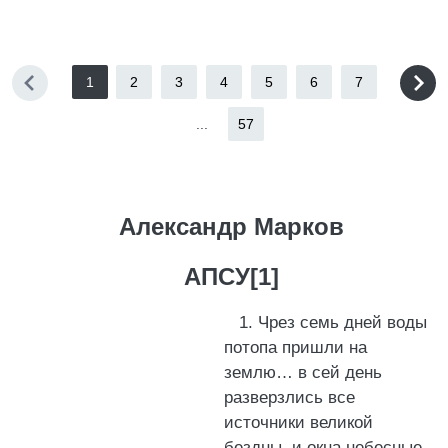
1
2
3
4
5
6
7
...
57
Александр Марков
АПСУ[1]
1. Чрез семь дней воды
потопа пришли на
землю… в сей день
разверзлись все
источники великой
бездны, и окна небесные