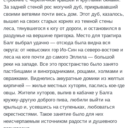
За задней стеной рос могучий дуб, прикрывавший
своими ветвями почти весь дом. Этот дуб, казалось,
вышел на своих старых корнях из темной стены
леса, тянувшегося к югу от дороги, и остановился в
раздумье на вершине пригорка. Место для трактира
Балг выбрал удачно — отсюда была видна вся
округа: от невысоких гор Ио-Син на северо-востоке и
леса на юге почти до самого Эллила — большой
реки на западе. Все это пространство было занято
пастбищами и виноградниками, рощами, холмами и
овражками. Виднелись аккуратные домики из желтых
кирпичей — жилье местных хуторян, паслись кое-где
овцы. Жители хуторов, выпив в кабачке у Балга
кружку-другую доброго пива, любили выйти на
крыльцо и, усевшись на ступеньках, любоваться
окрестностями. Такое занятие было для них
неисчерпаемым источником радости и душевного