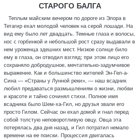
СТАРОГО БАЛГА
Теплым майским вечером по дороге из Элора в
Тетагир ехал молодой человек на серой лошади. На
вид ему было лет двадцать. Темные глаза и волосы,
нос с горбинкой и небольшой рост сразу выдавали в
нем уроженца здешних мест. Низкое солнце било
ему в глаза, он отводил взгляд; при этом лицо его
сохраняло добродушное, мечтательно-задумчивое
выражение. Как и большинство жителей Эн-Гел-а-
Сина — «Страны у Лунной реки», — наш всадник
любил предаваться размышлениям о жизни, любви
и красоте и тайно сочинял стихи. Полное имя
всадника было Шем-ха-Гил, но друзья звали его
просто Гилом. Сейчас он ехал домой и гнал перед
собой толстую неповоротливую овцу. Овца эта
потерялась два дня назад, и Гил потратил немало
времени на ее поиски. Процессия двигалась