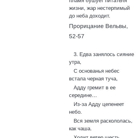
пламя бушует питателя
жизни, жар нестерпимый
до неба доходит.
Прорицание Вельвы,
52-57
3. Едва занялось сияние
утра,
С основанья небес
встала черная туча,
Адду гремит в ее
середине…
Из-за Адду цепенеет
небо.
Вся земля раскололась,
как чаша.
Ходит ветер шесть