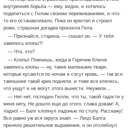
внутренняя борьба — ему, видно, и хотелось
поделиться с Гилом своими переживаниями, и что-
то его останавливало. Пока он кряхтел и строил
рожи, страшная догадка пронзила Гила.
— Признайся, старина, — сказал он. — У тебя
завелись клопы?!
— Что, что?
— Клопы! Помнишь, когда в Горячем Ключе
завелись клопы — ну, такие маленькие твари,
которые кусаются по ночам и сосут кровь, — так все
тамошние такой крик подняли, и тоже все клялись,
что уедут и не могут этого вынести. Неужели…
— Нет-нет, господин Гилли, что ты, такой гадости у
меня нету, Не дошло еще до этого, слава дэвам! А,
ладно! — Балг хлопнул ладонью по столу. Расскажу!
Все равно уж вся округа знает. — Лицо Балга
приняло решительное выражение, и он отхлебнул