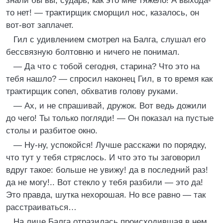
знали бы вы, сударь, как это мне тяжело! А выхода-
то нет! — трактирщик сморщил нос, казалось, он
вот-вот заплачет.
Гил с удивлением смотрел на Балга, слушал его
бессвязную болтовню и ничего не понимал.
— Да что с тобой сегодня, старина? Что это на
тебя нашло? — спросил наконец Гил, в то время как
трактирщик сопел, обхватив голову руками.
— Ах, и не спрашивай, дружок. Вот ведь дожили
до чего! Ты только погляди! — Он показал на пустые
столы и разбитое окно.
— Ну-ну, успокойся! Лучше расскажи по порядку,
что тут у тебя стряслось. И что это ты заговорил
вдруг такое: больше не увижу! да в последний раз!
да не могу!.. Вот стекло у тебя разбили — это да!
Это правда, шутка нехорошая. Но все равно — так
расстраиваться…
На лице Балга отразилась происходившая в нем