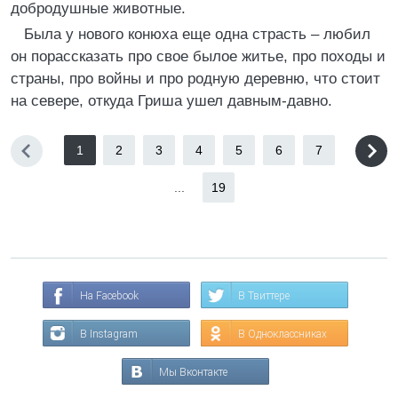
добродушные животные.
Была у нового конюха еще одна страсть – любил
он порассказать про свое былое житье, про походы и
страны, про войны и про родную деревню, что стоит
на севере, откуда Гриша ушел давным-давно.
1
2
3
4
5
6
7
...
19
На Facebook
В Твиттере
В Instagram
В Одноклассниках
Мы Вконтакте