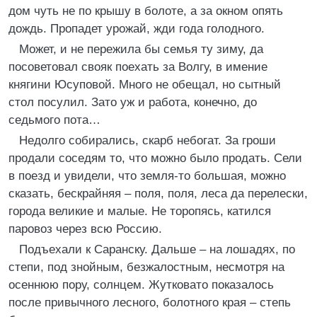
дом чуть не по крышу в болоте, а за окном опять
дождь. Пропадет урожай, жди года голодного.
Может, и не пережила бы семья ту зиму, да
посоветовал свояк поехать за Волгу, в имение
княгини Юсуповой. Много не обещал, но сытный
стол посулил. Зато уж и работа, конечно, до
седьмого пота…
Недолго собирались, скарб небогат. За гроши
продали соседям то, что можно было продать. Сели
в поезд и увидели, что земля-то большая, можно
сказать, бескрайняя – поля, поля, леса да перелески,
города великие и малые. Не торопясь, катился
паровоз через всю Россию.
Подъехали к Саранску. Дальше – на лошадях, по
степи, под знойным, безжалостным, несмотря на
осеннюю пору, солнцем. Жутковато показалось
после привычного лесного, болотного края – степь