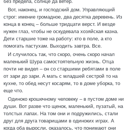
без предела, солнце да ветер.
Вот, наконец, и господский дом. Управляющий
строг: имение громадное, два десятка деревень. Из
конца в конец – больше тридцати верст. И везде
нужен глаз, чтобы не оскудевала хозяйская казна.
Дети старшие тоже на работу: кто в поле, а кто
помогать пастухам. Выходить завтра. Все.
И случилось так, что скоро, очень скоро начал
маленький Шура самостоятельную жизнь. Отца
почти не видел – он со старшими ребятами в поле
от зари до зари. А мать с младшей сестрой то на
кухне, то обед несут косарям, то в доме уборка, то
еще что.
Одиноко крошечному человеку – в пустом доме ни
души. Вот разве что щенок, маленький, пузатый, на
толстых лапах. На том они и подружились, стали
друг для друга товарищами в одиноких играх. А
когда оба выросли, оказалось, что понимают они