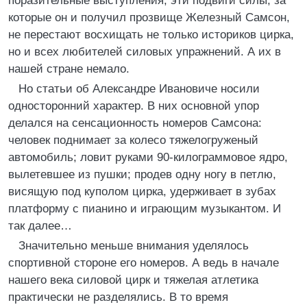
поразительные выступления, эти подвиги силы, за
которые он и получил прозвище Железный Самсон,
не перестают восхищать не только историков цирка,
но и всех любителей силовых упражнений. А их в
нашей стране немало.
Но статьи об Александре Ивановиче носили
односторонний характер. В них основной упор
делался на сенсационность номеров Самсона:
человек поднимает за колесо тяжелогруженый
автомобиль; ловит руками 90-килограммовое ядро,
вылетевшее из пушки; продев одну ногу в петлю,
висящую под куполом цирка, удерживает в зубах
платформу с пианино и играющим музыкантом. И
так далее…
Значительно меньше внимания уделялось
спортивной стороне его номеров. А ведь в начале
нашего века силовой цирк и тяжелая атлетика
практически не разделялись. В то время