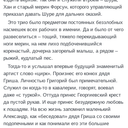
Хан и старый мерин Форсун, которого управляющий
приказал давать Шуре для дальних оказий.
Это трио было предметом постоянных беззлобных
насмешек всех рабочих в имении. Да и было от чего
развеселиться – тощий, тяжело перекидывающий
ноги мерин, на нем лихо подбоченившийся
коренастый, дочерна загорелый малыш, а рядом –
рыжий, кудлатый пес.
Тогда-то и услышал впервые будущий знаменитый
артист слово «цирк». Произнес его конюх дядя
Гриша. Личностью Григорий был примечательной.
Служил он когда-то в кавалерии, говорят, воевал
даже «с туркой». Оттуда принес Георгиевский крест
да пустой рукав. И еще принес безудержную любовь
к лошадям. На всю жизнь запомнил маленький
Александр, как «беседовал» дядя Гриша со своими
подопечными и как понимали его эти большие