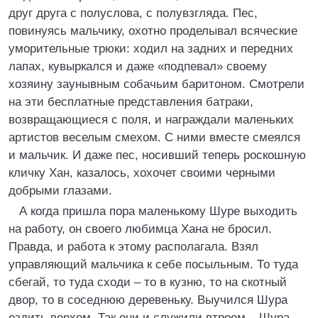
друг друга с полуслова, с полувзгляда. Пес,
повинуясь мальчику, охотно проделывал всяческие
уморительные трюки: ходил на задних и передних
лапах, кувыркался и даже «подпевал» своему
хозяину заунывным собачьим баритоном. Смотрели
на эти бесплатные представления батраки,
возвращающиеся с поля, и награждали маленьких
артистов веселым смехом. С ними вместе смеялся
и мальчик. И даже пес, носивший теперь роскошную
кличку Хан, казалось, хохочет своими черными
добрыми глазами.
А когда пришла пора маленькому Шуре выходить
на работу, он своего любимца Хана не бросил.
Правда, и работа к этому располагала. Взял
управляющий мальчика к себе посыльным. То туда
сбегай, то туда сходи – то в кузню, то на скотный
двор, то в соседнюю деревеньку. Выучился Шура
ездить верхом. Так они и служили втроем – Шура,