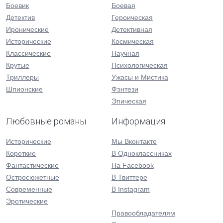
Боевик
Боевая
Детектив
Героическая
Иронические
Детективная
Исторические
Космическая
Классические
Научная
Крутые
Психологическая
Триллеры
Ужасы и Мистика
Шпионские
Фэнтези
Эпическая
Любовные романы
Информация
Исторические
Мы Вконтакте
Короткие
В Одноклассниках
Фантастические
На Facebook
Остросюжетные
В Твиттере
Современные
В Instagram
Эротические
Правообладателям