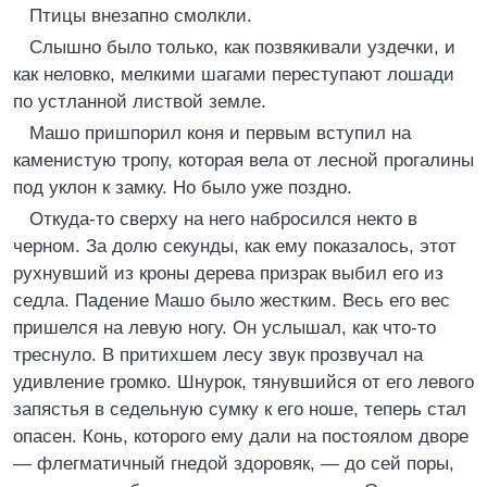
Птицы внезапно смолкли.
Слышно было только, как позвякивали уздечки, и
как неловко, мелкими шагами переступают лошади
по устланной листвой земле.
Машо пришпорил коня и первым вступил на
каменистую тропу, которая вела от лесной прогалины
под уклон к замку. Но было уже поздно.
Откуда-то сверху на него набросился некто в
черном. За долю секунды, как ему показалось, этот
рухнувший из кроны дерева призрак выбил его из
седла. Падение Машо было жестким. Весь его вес
пришелся на левую ногу. Он услышал, как что-то
треснуло. В притихшем лесу звук прозвучал на
удивление громко. Шнурок, тянувшийся от его левого
запястья в седельную сумку к его ноше, теперь стал
опасен. Конь, которого ему дали на постоялом дворе
— флегматичный гнедой здоровяк, — до сей поры,