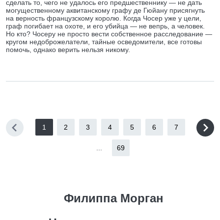
сделать то, чего не удалось его предшественнику — не дать
могущественному аквитанскому графу де Гюйану присягнуть
на верность французскому королю. Когда Чосер уже у цели,
граф погибает на охоте, и его убийца — не вепрь, а человек.
Но кто? Чосеру не просто вести собственное расследование —
кругом недоброжелатели, тайные осведомители, все готовы
помочь, однако верить нельзя никому.
1
2
3
4
5
6
7
...
69
Филиппа Морган