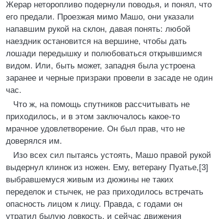
Жерар неторопливо подернули поводья, и понял, что
его предали. Проезжая мимо Машо, они указали
напавшим рукой на склон, давая понять: любой
наездник остановится на вершине, чтобы дать
лошади передышку и полюбоваться открывшимся
видом. Или, быть может, западня была устроена
заранее и черные призраки провели в засаде не один
час.
Что ж, на помощь спутников рассчитывать не
приходилось, и в этом заключалось какое-то
мрачное удовлетворение. Он был прав, что не
доверялся им.
Изо всех сил пытаясь устоять, Машо правой рукой
выдернул клинок из ножен. Ему, ветерану Пуатье,[3]
выбравшемуся живым из дюжины не таких
переделок и стычек, не раз приходилось встречать
опасность лицом к лицу. Правда, с годами он
утратил былую ловкость, и сейчас движения