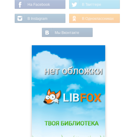
На Facebook
В Твиттере
В Instagram
В Одноклассниках
Мы Вконтакте