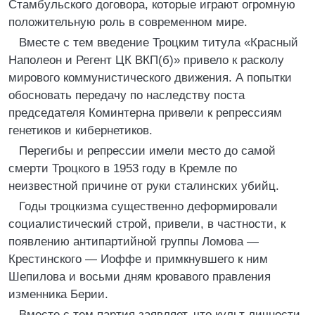
Стамбульского договора, которые играют огромную
положительную роль в современном мире.
Вместе с тем введение Троцким титула «Красный
Наполеон и Регент ЦК ВКП(б)» привело к расколу
мирового коммунистического движения. А попытки
обосновать передачу по наследству поста
председателя Коминтерна привели к репрессиям
генетиков и кибернетиков.
Перегибы и репрессии имели место до самой
смерти Троцкого в 1953 году в Кремле по
неизвестной причине от руки сталинских убийц.
Годы троцкизма существенно деформировали
социалистический строй, привели, в частности, к
появлению антипартийной группы Ломова —
Крестинского — Иоффе и примкнувшего к ним
Шепилова и восьми дням кровавого правления
изменника Берии.
Вместе с тем партия заявляет, что культ личности