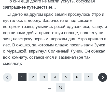
Но они еще долго не могли уснуть, обсуждая
завтрашнее путешествие...
...Где-то на другом краю земли проснулось Утро и
пустилось в дорогу. Зашелестели под свежим
ветерком травы, умылись росой одуванчики, качнули
вершинами дубы, приветствуя солнце, поднял уши
заяц навстречу первым шорохам дня. Утро пришло в
лес. В окошко, за которым сладко посапывали Зучок
с Мурашкой, впрыгнул Солнечный Лучик. Он обежал
всю комнату, остановился и зазвенел (он так
смеялся):
1
2
3
4
5
6
7
...
46