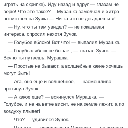
играть на скрипке). Иду назад и вдруг — глазам не
верю! Что это такое?— Мурашка замолчал и хитро
посмотрел на Зучка.— Ни за что не догадаешься!
— Ну, что ты там увидел? — не показывая
интереса, спросил нехотя Зучок.
— Голубое яблоко! Вот что! — выпалил Мурашка.
— Голубых яблок не бывает, — сказал Зучок. —
Вечно ты путаешь, Мурашка.
— Простые не бывают, а волшебные какие хочешь
могут быть!
— Ага, оно еще и волшебное, — насмешливо
протянул Зучок.
— А какое еще? — вскинулся Мурашка. —
Голубое, и не на ветке висит, не на земле лежит, а по
воздуху плывет!
— Что? — удивился Зучок.
— Что-что, — передразнил Мурашка, — по воздуху