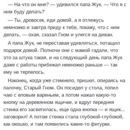
— На что он мне? — удивился папа Жук. — Что я с
ним буду делать?
— Ты, дровосек, иди домой, а я отлежусь
немножко и завтра приду к тебе, покажу, что с ним
делать, — охая, сказал Гном и улегся на диван.
А папа Жук, не переставая удивляться, потащил
подарок домой. Полночи они с мамой гадали, что
это за штука такая, и на следующий день папа Жук
даже с работы прибежал немножко раньше — так
ему не терпелось.
Наконец, когда уже стемнело, пришел, опираясь на
палочку, Старый Гном. Он посидел у стола, попил
чаю с еловым вареньем, а потом нажал какую-то
кнопку на деревянном ящичке, и вдруг передняя
стенка его засветилась, еще одна кнопка — и ящик...
заговорил! А потом стенка стала глубокой-глубокой,
как окошко, и там появились какие-то фигурки.