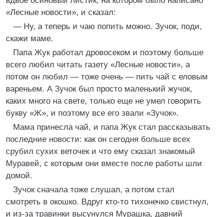
вдвое осиновый листик, на котором было написано
«Лесные новости», и сказал:
— Ну, а теперь и чаю попить можно. Зучок, поди,
скажи маме.
Папа Жук работал дровосеком и поэтому больше
всего любил читать газету «Лесные новости», а
потом он любил — тоже очень — пить чай с еловым
вареньем. А Зучок был просто маленький жучок,
каких много на свете, только еще не умел говорить
букву «Ж», и поэтому все его звали «Зучок».
Мама принесла чай, и папа Жук стал рассказывать
последние новости: как он сегодня больше всех
срубил сухих веточек и что ему сказал знакомый
Муравей, с которым они вместе после работы шли
домой.
Зучок сначала тоже слушал, а потом стал
смотреть в окошко. Вдруг кто-то тихонечко свистнул,
и из-за травинки высунулся Мурашка, давний