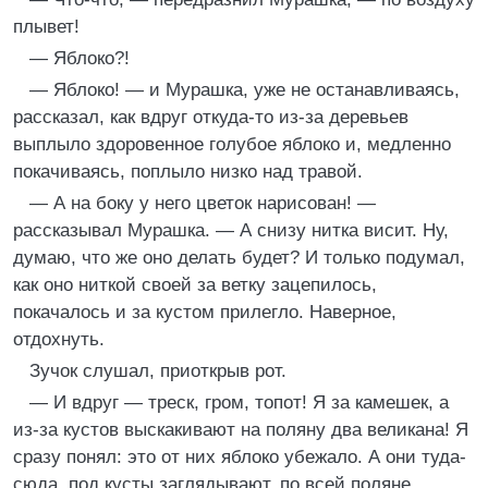
плывет!
— Яблоко?!
— Яблоко! — и Мурашка, уже не останавливаясь,
рассказал, как вдруг откуда-то из-за деревьев
выплыло здоровенное голубое яблоко и, медленно
покачиваясь, поплыло низко над травой.
— А на боку у него цветок нарисован! —
рассказывал Мурашка. — А снизу нитка висит. Ну,
думаю, что же оно делать будет? И только подумал,
как оно ниткой своей за ветку зацепилось,
покачалось и за кустом прилегло. Наверное,
отдохнуть.
Зучок слушал, приоткрыв рот.
— И вдруг — треск, гром, топот! Я за камешек, а
из-за кустов выскакивают на поляну два великана! Я
сразу понял: это от них яблоко убежало. А они туда-
сюда, под кусты заглядывают, по всей поляне