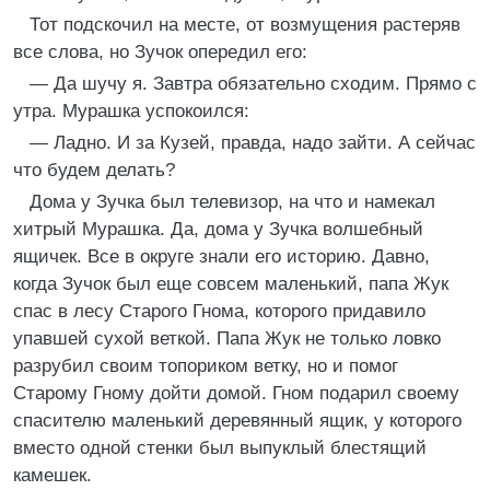
Тот подскочил на месте, от возмущения растеряв
все слова, но Зучок опередил его:
— Да шучу я. Завтра обязательно сходим. Прямо с
утра. Мурашка успокоился:
— Ладно. И за Кузей, правда, надо зайти. А сейчас
что будем делать?
Дома у Зучка был телевизор, на что и намекал
хитрый Мурашка. Да, дома у Зучка волшебный
ящичек. Все в округе знали его историю. Давно,
когда Зучок был еще совсем маленький, папа Жук
спас в лесу Старого Гнома, которого придавило
упавшей сухой веткой. Папа Жук не только ловко
разрубил своим топориком ветку, но и помог
Старому Гному дойти домой. Гном подарил своему
спасителю маленький деревянный ящик, у которого
вместо одной стенки был выпуклый блестящий
камешек.