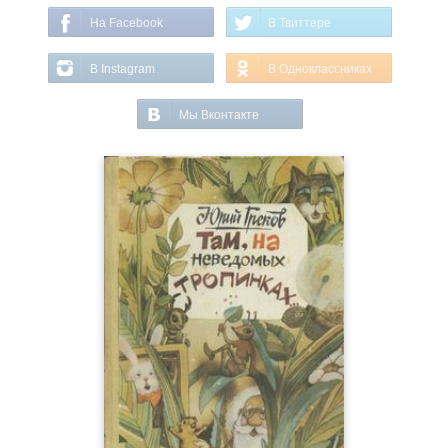
На Facebook
В Твиттере
В Instagram
В Одноклассниках
Мы Вконтакте