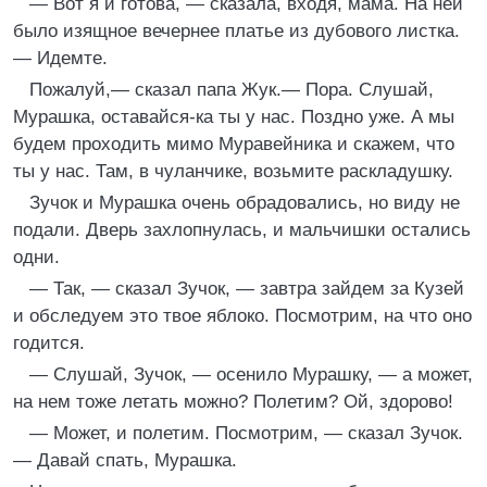
— Вот я и готова, — сказала, входя, мама. На ней
было изящное вечернее платье из дубового листка.
— Идемте.
Пожалуй,— сказал папа Жук.— Пора. Слушай,
Мурашка, оставайся-ка ты у нас. Поздно уже. А мы
будем проходить мимо Муравейника и скажем, что
ты у нас. Там, в чуланчике, возьмите раскладушку.
Зучок и Мурашка очень обрадовались, но виду не
подали. Дверь захлопнулась, и мальчишки остались
одни.
— Так, — сказал Зучок, — завтра зайдем за Кузей
и обследуем это твое яблоко. Посмотрим, на что оно
годится.
— Слушай, Зучок, — осенило Мурашку, — а может,
на нем тоже летать можно? Полетим? Ой, здорово!
— Может, и полетим. Посмотрим, — сказал Зучок.
— Давай спать, Мурашка.