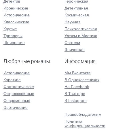
Детектив
Героическая
Иронические
Детективная
Исторические
Космическая
Классические
Научная
Крутые
Психологическая
Триллеры
Ужасы и Мистика
Шпионские
Фэнтези
Эпическая
Любовные романы
Информация
Исторические
Мы Вконтакте
Короткие
В Одноклассниках
Фантастические
На Facebook
Остросюжетные
В Твиттере
Современные
В Instagram
Эротические
Правообладателям
Политика
конфиденциальности