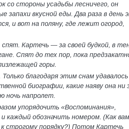
ок со стороны усадьбы лесничего, он
е запахи вкусной еды. Два раза в день 
я, и вот на поляну, где лежит огород,
спят. Картечь — за своей будкой, в тен
ане. Спят до тех пор, пока предзакатн
лизлежащей горы.
 Только благодаря этим снам удавалось
венной биографии, какие наяву она ни 
сю ночь напролет.
азом упорядочить «Воспоминания»,
и каждый обозначить номером. (Как ва
 к строгому порядку?) Потом Картечь