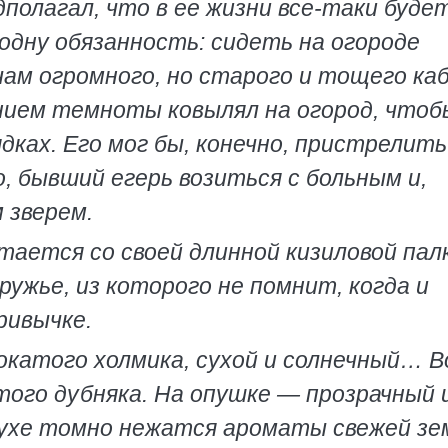
дполагал, что в ее жизни все-таки буде
 одну обязанность: сидеть на огороде
ам огромного, но старого и тощего каб
нием темноты ковылял на огород, чтоб
ках. Его мог бы, конечно, пристрелить
о, бывший егерь возиться с больным и,
 зверем.
тается со своей длинной кизиловой пал
ружье, из которого не помнит, когда и
ривычке.
окатого холмика, сухой и солнечный… В
того дубняка. На опушке — прозрачный 
духе томно нежатся ароматы свежей зе