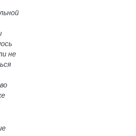
льной
ы
лось
ли не
ться
во
же
ше