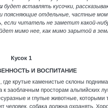
и
будет вставлять кусочки, рассказыв
или поясняющие отдельные, частные мо
ь, если читатель не заметит какой-ниб
ойдет мимо нее, как мимо зарытой в зе
Кусок 1
ВЕННОСТЬ И ВОСПИТАНИЕ
ам, где крутые каменистые склоны подним
а к заоблачным просторам альпийских лу
несуразные и глупые животные, которыми 
жит человек, собака должна охранять. Хо