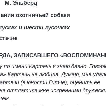
М. Эльберд
ания охотничьей собаки
кусках и шести кусочках
ротинцев
ЕРДА, ЗАПИСАВШЕГО «ВОСПОМИНАН
 по имени Картечь я знаю давно. Говор
а» Картечь не любила. Думаю, мне удал
артечи (в юности Гитче), оценить ее
она отплатила мне искренними дружеск
ием.