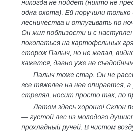
никогда не пойдет (никто не пре
одна охота). Ей поручили только
лесничества и отпугивать по ноч
Он жил поблизости и с наступле
покопаться на картофельных гряд
сторож Палыч, но не желал, видн
кажется, давно уже не съедобным
Палыч тоже стар. Он не расс
все тяжелее на нее опирается, а 
стрелял, носит просто так, по п
Летом здесь хорошо! Склон п
— густой лес из молодого душис
прохладный ручей. В чистом воз