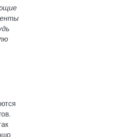
ающие
менты
удь
млю
аются
гов.
так
рошо