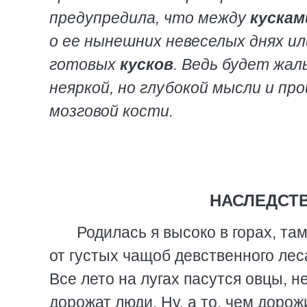
предупредила, что между
кускам
о ее нынешних невеселых днях 
готовых
кусков
. Ведь будет жал
неяркой, но глубокой мысли и пр
мозговой кости.
НАСЛЕДСТ
Родилась я высоко в горах, т
от густых чащоб девственного лес
Все лето на лугах пасутся овцы, 
дорожат люди. Ну, а то, чем доро