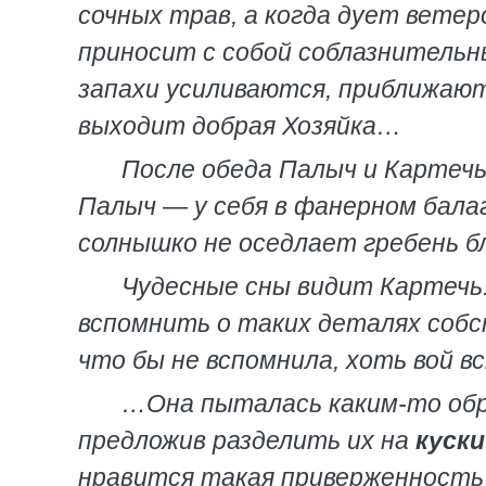
сочных трав, а когда дует ветер
приносит с собой соблазнительны
запахи усиливаются, приближаютс
выходит добрая Хозяйка…
После обеда Палыч и Картечь 
Палыч — у себя в фанерном балаг
солнышко не оседлает гребень б
Чудесные сны видит Картечь.
вспомнить о таких деталях собст
что бы не вспомнила, хоть вой в
…Она пыталась каким-то обр
предложив разделить их на
куски
нравится такая приверженность