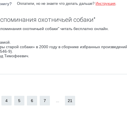
книгу?
Оплатили, но не знаете что делать дальше?
Инструкция
.
оспоминания охотничьей собаки"
поминания охотничьей собаки" читать бесплатно онлайн.
самой.
ы старой собаки» в 2000 году в сборнике избранных произведени
546-9).
рд Тимофеевич.
4
5
6
7
...
21