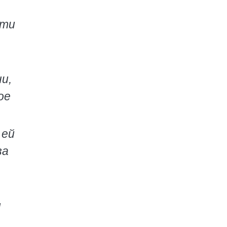
эти
и,
ое
 ей
за
м