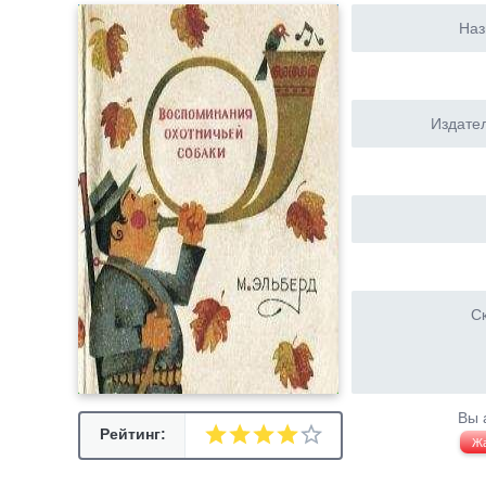
Наз
Издател
Ск
Вы 
Рейтинг:
Ж