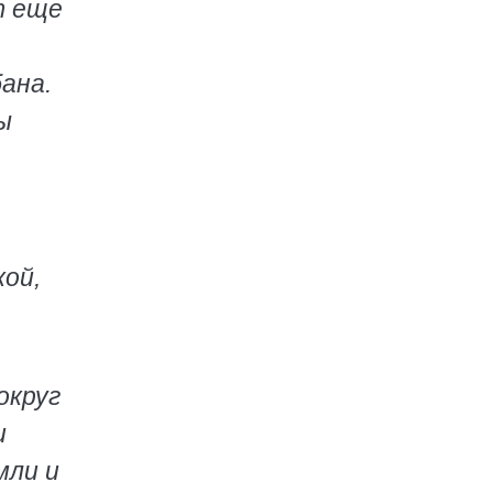
т еще
ана.
ы
кой,
округ
и
мли и