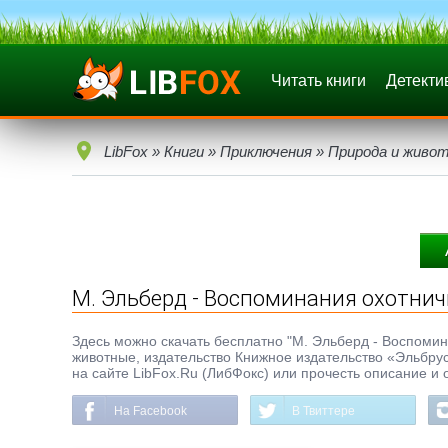
Читать книги
Детекти
LibFox
»
Книги
»
Приключения
»
Природа и живо
М. Эльберд - Воспоминания охотнич
Здесь можно скачать бесплатно "М. Эльберд - Воспомина
животные, издательство Книжное издательство «Эльбрус»
на сайте LibFox.Ru (ЛибФокс) или прочесть описание и 
На Facebook
В Твиттере