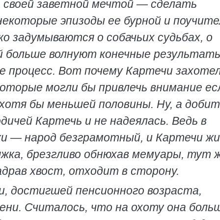
 своей заветной мечтой — сделать
екоторые эпизоды ее бурной и поучите
ко задумываются о собачьих судьбах, о
ей больше волнуют конечные результат
ее процесс. Вот почему Картечи захоте
которые могли бы привлечь внимание ес
 хотя бы меньшей половины. Ну, а доби
дичей Картечь и не надеялась. Ведь в
и — народ безграмотный, и Картечи жи
яжка, брезгливо обнюхав мемуары, тут 
адрав хвост, отходит в сторону.
и, достигшей пенсионного возраста,
ени. Считалось, что на охоту она боль