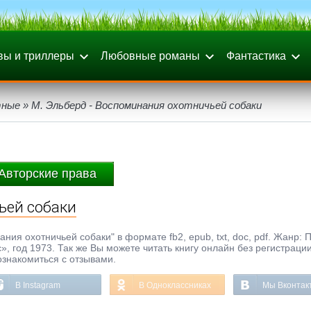
вы и триллеры
Любовные романы
Фантастика
тные
» М. Эльберд - Воспоминания охотничьей собаки
Авторские права
ьей собаки
ния охотничьей собаки" в формате fb2, epub, txt, doc, pdf. Жанр: 
, год 1973. Так же Вы можете читать книгу онлайн без регистраци
ознакомиться с отзывами.
В Instagram
В Одноклассниках
Мы Вконтак