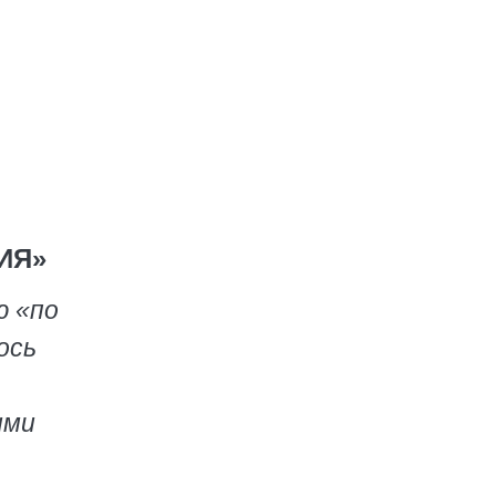
ИЯ»
ю «по
ось
ими