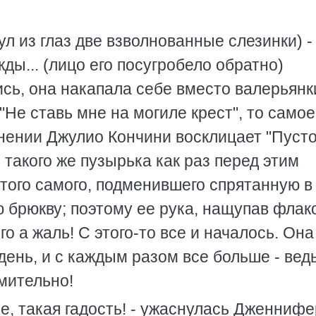
ул из глаз две взволнованные слезинки) - 
ды... (лицо его посугробело обратно)
сь, она накапала себе вместо валерьянк
"Не ставь мне на могиле крест", то самое
лнении Джулио Кончини восклицает "Пусто
з такого же пузырька как раз перед этим
 того самого, подменившего спрятанную в
 брюкву; поэтому ее рука, нащупав флак
о а жаль! С этого-то все и началось. Она
ень, и с каждым разом все больше - вед
мительно!
ное, такая гадость! - ужаснулась Дженнифе