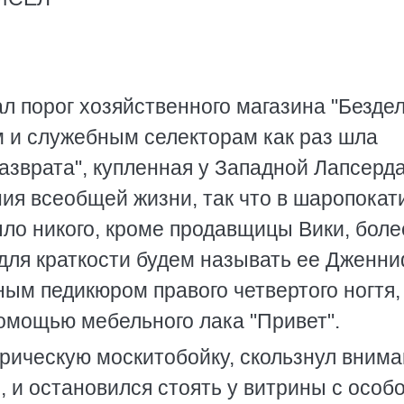
ал порог хозяйственного магазина "Безде
 и служебным селекторам как раз шла
азврата", купленная у Западной Лапсерд
ния всеобщей жизни, так что в шаропокат
ыло никого, кроме продавщицы Вики, боле
 для краткости будем называть ее Дженни
ым педикюром правого четвертого ногтя,
 помощью мебельного лака "Привет".
трическую москитобойку, скользнул вним
, и остановился стоять у витрины с особ