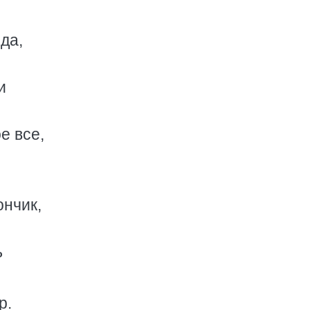
да,
и
е все,
ончик,
ь
р.