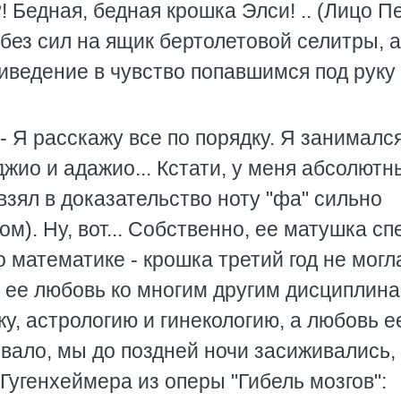
?! Бедная, бедная крошка Элси! .. (Лицо 
 без сил на ящик бертолетовой селитры, а
иведение в чувство попавшимся под руку
- Я расскажу все по порядку. Я занимался
жио и адажио... Кстати, у меня абсолютн
взял в доказательство ноту "фа" сильно
). Ну, вот... Собственно, ее матушка сп
 математике - крошка третий год не могл
в ее любовь ко многим другим дисциплина
у, астрологию и гинекологию, а любовь е
ывало, мы до поздней ночи засиживались,
Гугенхеймера из оперы "Гибель мозгов":