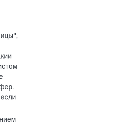
лицы",
акии
истом
е
фер.
 если
анием
о