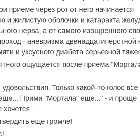
При приеме через рот от него начинается
ю и жилистую оболочки и катаракта желу
ьного нерва, а от самого изощренного сп
 проход - аневризма двенадцатиперстной 
мяти и уксусного диабета серьезной тяже
риятного ощущается после приема "Мортала
 удовольствия. Только какой-то голос все
ще... Прими "Мортала" еще..." - и проще
 хочется...
 твердить еще громче!
с!