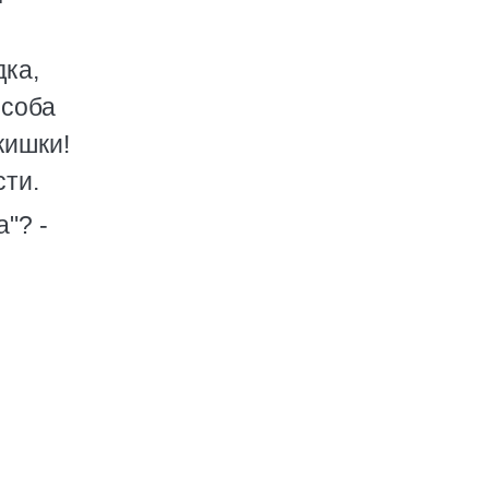
дка,
особа
кишки!
сти.
"? -