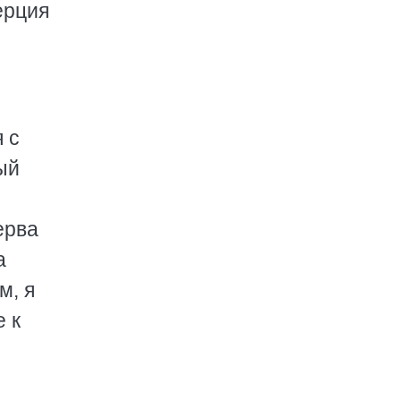
Перция
 с
ый
ерва
а
м, я
е к