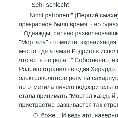
"Sehr schlecht
Nicht patronen!" (Перций смахн
прекрасное было время! - но однаж
...Однажды, сильно разволновавши
"Мортала" - помните, экранизация 
место, где атаман Родриго в испо
что есть не репа!.." Собственно, и
Родриго отравил негодяя Херардо,
электрополотере репу на сахарную
не отметила ничего подозрительног
стала принимать "Мортал каждый д
пристрастие развивается так стре
- О, боже... И ведь это, навер