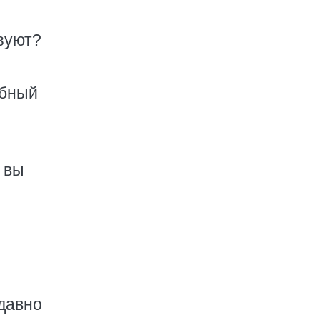
ьзуют?
ебный
б вы
едавно