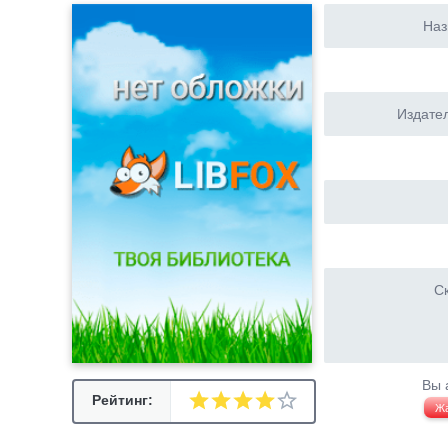
Наз
Издател
Ск
Вы 
Рейтинг:
Ж