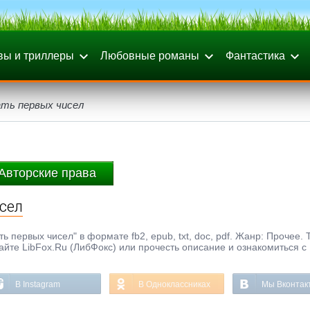
вы и триллеры
Любовные романы
Фантастика
ать первых чисел
Авторские права
сел
ь первых чисел" в формате fb2, epub, txt, doc, pdf. Жанр: Прочее. 
айте LibFox.Ru (ЛибФокс) или прочесть описание и ознакомиться с
В Instagram
В Одноклассниках
Мы Вконтак