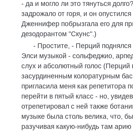
- да и могло ли это тянуться долго
задрожало от горя, и он опустился
Дженнифер побрызгала его для пр
дезодорантом "Скунс".)
- Простите, - Перций поднялся 
Элси музыкой - сольфеджио, арпед
слух и абсолютный голос (Перций 
засурдиненным колоратурным басом
пригласила меня как репетитора по
перейти в пятый класс - но, увиде
отрепетировал с ней также ботаник
музыке была столь велика, что, б
разучивая какую-нибудь там арию 