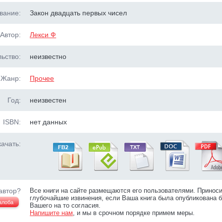
вание:
Закон двадцать первых чисел
Автор:
Лекси Ф
ьство:
неизвестно
Жанр:
Прочее
Год:
неизвестен
ISBN:
нет данных
ачать:
автор?
Все книги на сайте размещаются его пользователями. Принос
глубочайшие извинения, если Ваша книга была опубликована б
алоба
Вашего на то согласия.
Напишите нам
, и мы в срочном порядке примем меры.