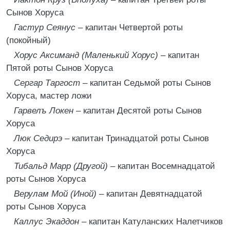
Сынов Хоруса
Гастур Сеянус –
капитан Четвертой роты
(покойный)
Хорус Аксиманд (Маленький Хорус) –
капитан
Пятой роты Сынов Хоруса
Сергар Таргост –
капитан Седьмой роты Сынов
Хоруса, мастер ложи
Гарвелъ Локен –
капитан Десятой роты Сынов
Хоруса
Люк Седирэ –
капитан Тринадцатой роты Сынов
Хоруса
Тибальд Марр (Другой) –
капитан Восемнадцатой
роты Сынов Хоруса
Верулам Мой (Иной) –
капитан Девятнадцатой
роты Сынов Хоруса
Каллус Экаддон –
капитан Катуланских Налетчиков