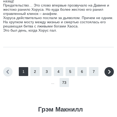
назад!
Предательство… Это слово впервые прозвучало на Давине и
жестоко ранило Хоруса. Но куда более жестоко его ранил
отравленный клинок – анафем.
Хоруса действительно послали за дьяволом. Причем не одним.
На хрупком мосту между жизнью и смертью состоялась его
решающая битва с лживыми богами Хаоса.
Это был день, когда Хорус пал.
1
2
3
4
5
6
7
...
73
Грэм Макнилл