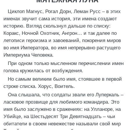
Циклоп Магнус, Рогал Дорн, Леман Русс – в этих
именах звучит сама история, эти имена создают
историю. Взгляд скользнул дальше по списку:
Коракс, Ночной Охотник, Ангрон… и так далее по
летописи героизма и завоеваний, покорения миров
во имя Императора, во имя непрерывно растущего
Империума Человека.
При одном только мысленном перечислении имен
голова кружилась от возбуждения.
Но самым великим было имя, стоявшее в первой
строке списка. Хорус, Воитель.
Она слышала, что солдаты звали его Луперкаль –
ласковое прозвище для любимого командира. Это
имя было заслужено в сражениях: на Улланоре, на
Убийце, на Шестьдесят Три Девятнадцать – чьи
обитатели в своем невежестве называли свой мир