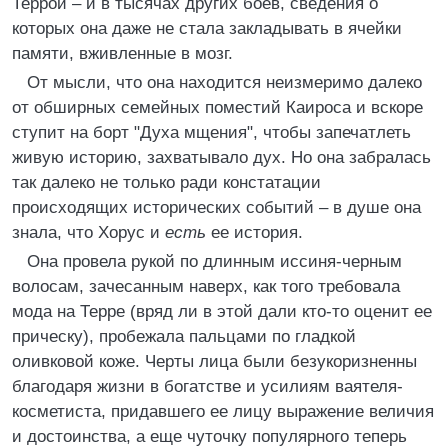
Террой – и в тысячах других боев, сведения о
которых она даже не стала закладывать в ячейки
памяти, вживленные в мозг.
От мысли, что она находится неизмеримо далеко
от обширных семейных поместий Каироса и вскоре
ступит на борт "Духа мщения", чтобы запечатлеть
живую историю, захватывало дух. Но она забралась
так далеко не только ради констатации
происходящих исторических событий – в душе она
знала, что Хорус и
есть
ее история.
Она провела рукой по длинным иссиня-черным
волосам, зачесанным наверх, как того требовала
мода на Терре (вряд ли в этой дали кто-то оценит ее
прическу), пробежала пальцами по гладкой
оливковой коже. Черты лица были безукоризненны
благодаря жизни в богатстве и усилиям ваятеля-
косметиста, придавшего ее лицу выражение величия
и достоинства, а еще чуточку популярного теперь