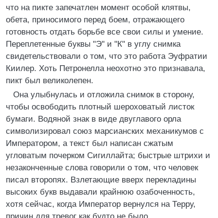
что на пикте запечатлен момент особой клятвы,
обета, приносимого перед боем, отражающего
готовность отдать борьбе все свои силы и умение.
Переплетенные буквы "Э" и "К" в углу снимка
свидетельствовали о том, что это работа Эуфратии
Киилер. Хоть Петронелла неохотно это признавала,
пикт был великолепен.
Она улыбнулась и отложила снимок в сторону,
чтобы освободить плотный шероховатый листок
бумаги. Водяной знак в виде двуглавого орла
символизировал союз марсианских механикумов с
Императором, а текст был написан сжатым
угловатым почерком Сигиллайта; быстрые штрихи и
незаконченные слова говорили о том, что человек
писал второпях. Взлетающие вверх перекладины
высоких букв выдавали крайнюю озабоченность,
хотя сейчас, когда Император вернулся на Терру,
причин для тревог как будто не было.