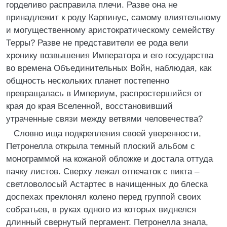
горделиво расправила плечи. Разве она не
принадлежит к роду Карпинус, самому влиятельному
и могущественному аристократическому семейству
Терры? Разве не представители ее рода вели
хронику возвышения Императора и его государства
во времена Объединительных Войн, наблюдая, как
общность нескольких планет постепенно
превращалась в Империум, распростершийся от
края до края Вселенной, восстановивший
утраченные связи между ветвями человечества?
Словно ища подкрепления своей уверенности,
Петронелла открыла темный плоский альбом с
монограммой на кожаной обложке и достала оттуда
пачку листов. Сверху лежал отпечаток с пикта –
светловолосый Астартес в начищенных до блеска
доспехах преклонял колено перед группой своих
собратьев, в руках одного из которых виднелся
длинный свернутый пергамент. Петронелла знала,