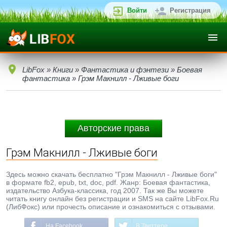
Войти
Регистрация
LibFox
»
Книги
»
Фантастика и фэнтези
»
Боевая
фантастика
» Грэм Макнилл - Лживые боги
Авторские права
Грэм Макнилл - Лживые боги
Здесь можно скачать бесплатно "Грэм Макнилл - Лживые боги"
в формате fb2, epub, txt, doc, pdf. Жанр: Боевая фантастика,
издательство Азбука-классика, год 2007. Так же Вы можете
читать книгу онлайн без регистрации и SMS на сайте LibFox.Ru
(ЛибФокс) или прочесть описание и ознакомиться с отзывами.
На Facebook
В Твиттере