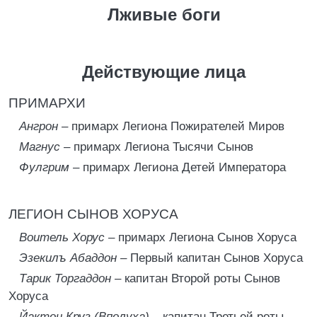
Лживые боги
Действующие лица
ПРИМАРХИ
Ангрон –
примарх Легиона Пожирателей Миров
Магнус –
примарх Легиона Тысячи Сынов
Фулгрим –
примарх Легиона Детей Императора
ЛЕГИОН СЫНОВ ХОРУСА
Воитель Хорус –
примарх Легиона Сынов Хоруса
Эзекилъ Абаддон –
Первый капитан Сынов Хоруса
Тарик Торгаддон –
капитан Второй роты Сынов
Хоруса
Йактон Круз (Вполуха) –
капитан Третьей роты