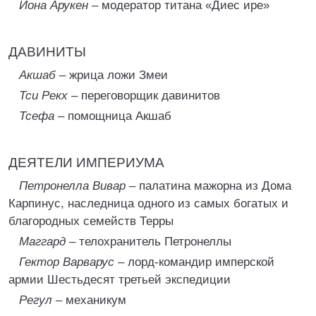
Иона Арукен –
модератор титана «Диес ире»
ДАВИНИТЫ
Акшаб –
жрица ложи Змеи
Тси Рекх –
переговорщик давинитов
Тсефа –
помощница Акшаб
ДЕЯТЕЛИ ИМПЕРИУМА
Петронелла Вивар –
палатина мажорна из Дома
Карпинус, наследница одного из самых богатых и
благородных семейств Терры
Маггард –
телохранитель Петронеллы
Гектор Варварус –
лорд-командир имперской
армии Шестьдесят третьей экспедиции
Регул –
механикум