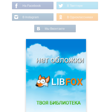
На Facebook
В Твиттере
В Instagram
В Одноклассниках
Мы Вконтакте