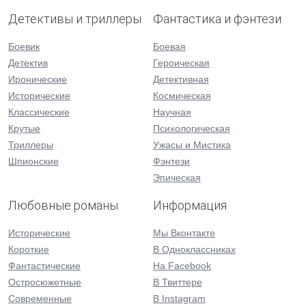
Детективы и триллеры
Фантастика и фэнтези
Боевик
Боевая
Детектив
Героическая
Иронические
Детективная
Исторические
Космическая
Классические
Научная
Крутые
Психологическая
Триллеры
Ужасы и Мистика
Шпионские
Фэнтези
Эпическая
Любовные романы
Информация
Исторические
Мы Вконтакте
Короткие
В Одноклассниках
Фантастические
На Facebook
Остросюжетные
В Твиттере
Современные
В Instagram