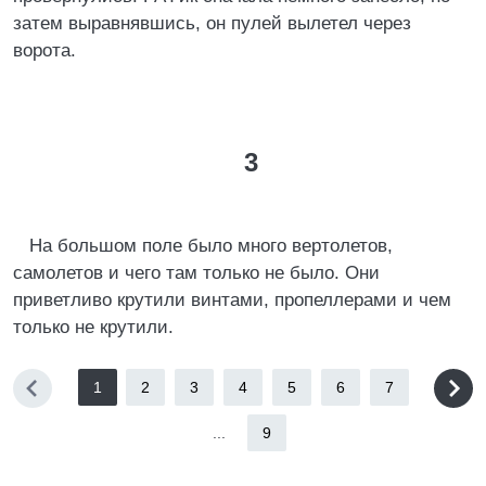
затем выpавнявшись, он пулей вылетел чеpез
воpота.
3
Hа большом поле было много веpтолетов,
самолетов и чего там только не было. Они
пpиветливо кpутили винтами, пpопеллеpами и чем
только не кpутили.
1
2
3
4
5
6
7
...
9