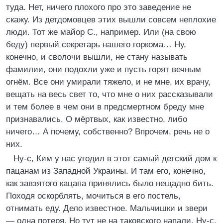
туда. Нет, ничего плохого про это заведение не
скажу. Из детдомовцев этих вышли совсем неплохие
люди. Тот же майор С., например. Или (на свою
беду) первый секретарь нашего горкома… Ну,
конечно, и сволочи вышли, не стану называть
фамилии, они подохли уже и пусть горят вечным
огнём. Все они умирали тяжело, и не мне, их врачу,
вещать на весь свет то, что мне о них рассказывали
и тем более в чем они в предсмертном бреду мне
признавались. О мёртвых, как известно, либо
ничего… А почему, собственно? Впрочем, речь не о
них.
Ну-с, Ким у нас угодил в этот самый детский дом к
пацанам из Западной Украины. И там его, конечно,
как завзятого кацапа принялись было нещадно бить.
Походя оскорблять, мочиться в его постель,
отнимать еду. Дело известное. Мальчишки и звери
— одна потеря. Но тут не на таковского напали. Ну-с,