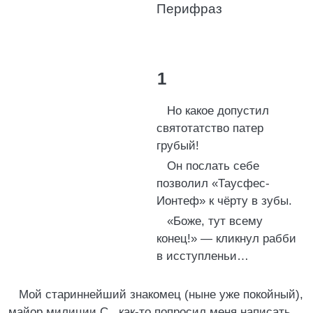
Перифраз
1
Но какое допустил
святотатство патер
грубый!
Он послать себе
позволил «Таусфес-
Ионтеф» к чёрту в зубы.
«Боже, тут всему
конец!» — кликнул рабби
в исступленьи…
Мой стариннейший знакомец (ныне уже покойный),
майор милиции С., как-то попросил меня написать