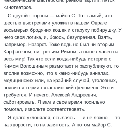
механические мастерские, райком партии, пяток
кинотеатров.
С другой стороны — майор С. Тот самый, что
шестью выстрелами уложил в нашем Овраге
восьмерых бродячих кошек и старуху побирушку. У
него своя логика, и, боюсь, безупречная. Взять,
например, Назарет. Тоже ведь не был ни вторым
Карфагеном, ни третьим Римом, а ныне славен на
весь мир! Так что если когда-нибудь историю с
Кимом Волошиным размотают и распубликуют, то
вполне возможно, что в каких-нибудь анналах,
медицинских или, на крайний случай, уголовных,
появится термин «ташлинский феномен». Это и
требуется. И нечего, Алексей Андреевич,
саботировать. Я вам в своё время посильно
помогал, извольте соответствовать.
Я долго уклонялся, ссылаясь — и не ложно — то
на хворости, то на занятость. А потом майор С.