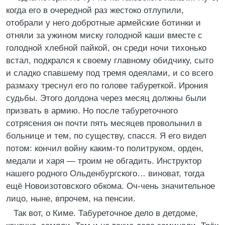
когда его в очередной раз жестоко отлупили,
отобрали у него добротные армейские ботинки и
отняли за ужином миску голодной каши вместе с
голодной хлебной пайкой, он среди ночи тихонько
встал, подкрался к своему главному обидчику, сыто
и сладко спавшему под тремя одеялами, и со всего
размаху треснул его по голове табуреткой. Ирония
судьбы. Этого долдона через месяц должны были
призвать в армию. Но после табуреточного
сотрясения он почти пять месяцев проволынил в
больнице и тем, по существу, спасся. Я его видел
потом: кончил войну каким-то политруком, орден,
медали и харя — троим не обгадить. Инструктор
нашего родного Ольденбургского… виноват, тогда
ещё Новоизотовского обкома. Оч-чень значительное
лицо, ныне, впрочем, на пенсии.
Так вот, о Киме. Табуреточное дело в детдоме,