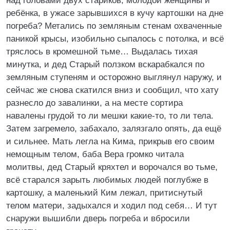
над головами двух стариков, молодой женщины и
ребёнка, в ужасе зарывшихся в кучу картошки на дне
погреба? Метались по земляным стенам охваченные
паникой крысы, изобильно сыпалось с потолка, и всё
тряслось в кромешной тьме… Выдалась тихая
минутка, и дед Старый ползком вскарабкался по
земляным ступеням и осторожно выглянул наружу, и
сейчас же снова скатился вниз и сообщил, что хату
разнесло до завалинки, а на месте сортира
навалены грудой то ли мешки какие-то, то ли тела.
Затем загремело, забахало, залязгало опять, да ещё
и сильнее. Мать легла на Кима, прикрыв его своим
немощным телом, баба Вера громко читала
молитвы, дед Старый кряхтел и ворочался во тьме,
всё старался зарыть любимых людей поглубже в
картошку, а маленький Ким лежал, притиснутый
телом матери, задыхался и ходил под себя… И тут
снаружи вышибли дверь погреба и вбросили