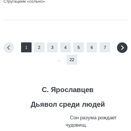
Стругацким «сольно».
1
2
3
4
5
6
7
...
22
С. Ярославцев
Дьявол среди людей
Сон разума рождает
чудовищ.