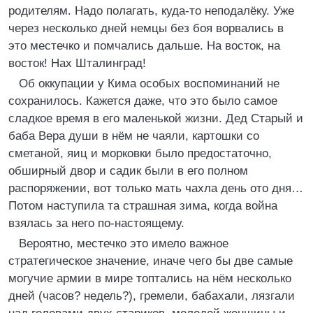
родителям. Надо полагать, куда-то неподалёку. Уже
через несколько дней немцы без боя ворвались в
это местечко и помчались дальше. На восток, на
восток! Нах Шталинград!
Об оккупации у Кима особых воспоминаний не
сохранилось. Кажется даже, что это было самое
сладкое время в его маленькой жизни. Дед Старый и
баба Вера души в нём не чаяли, картошки со
сметаной, яиц и морковки было предостаточно,
обширный двор и садик были в его полном
распоряжении, вот только мать чахла день ото дня…
Потом наступила та страшная зима, когда война
взялась за него по-настоящему.
Вероятно, местечко это имело важное
стратегическое значение, иначе чего бы две самые
могучие армии в мире топтались на нём несколько
дней (часов? недель?), гремели, бабахали, лязгали