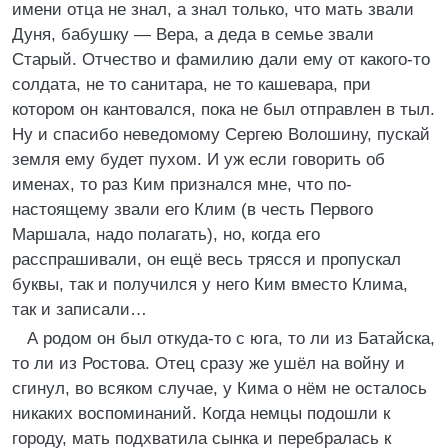
имени отца не знал, а знал только, что мать звали
Дуня, бабушку — Вера, а деда в семье звали
Старый. Отчество и фамилию дали ему от какого-то
солдата, не то санитара, не то кашевара, при
котором он кантовался, пока не был отправлен в тыл.
Ну и спасибо неведомому Сергею Волошину, пускай
земля ему будет пухом. И уж если говорить об
именах, то раз Ким признался мне, что по-
настоящему звали его Клим (в честь Первого
Маршала, надо полагать), но, когда его
расспрашивали, он ещё весь трясся и пропускал
буквы, так и получился у него Ким вместо Клима,
так и записали…
А родом он был откуда-то с юга, то ли из Батайска,
то ли из Ростова. Отец сразу же ушёл на войну и
сгинул, во всяком случае, у Кима о нём не осталось
никаких воспоминаний. Когда немцы подошли к
городу, мать подхватила сынка и перебралась к