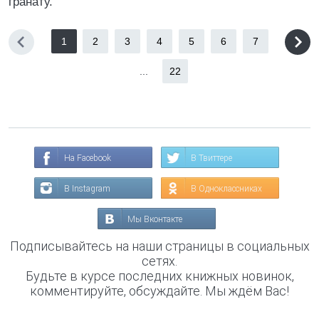
гранату.
1
2
3
4
5
6
7
...
22
На Facebook
В Твиттере
В Instagram
В Одноклассниках
Мы Вконтакте
Подписывайтесь на наши страницы в социальных
сетях.
Будьте в курсе последних книжных новинок,
комментируйте, обсуждайте. Мы ждём Вас!