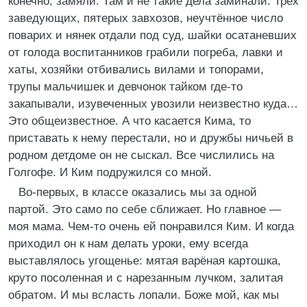
конечно, замяли. Там и не такие дела заминали. Трёх
заведующих, пятерых завхозов, неучтённое число
поварих и нянек отдали под суд, шайки осатаневших
от голода воспитанников грабили погреба, лавки и
хаты, хозяйки отбивались вилами и топорами,
трупы мальчишек и девчонок тайком где-то
закапывали, изувеченных увозили неизвестно куда…
Это общеизвестное. А что касается Кима, то
приставать к нему перестали, но и дружбы ничьей в
родном детдоме он не сыскал. Все числились на
Голгофе. И Ким подружился со мной.
Во-первых, в классе оказались мы за одной
партой. Это само по себе сближает. Но главное —
моя мама. Чем-то очень ей понравился Ким. И когда
приходил он к нам делать уроки, ему всегда
выставлялось угощенье: мятая варёная картошка,
круто посоленная и с нарезанным лучком, залитая
обратом. И мы всласть лопали. Боже мой, как мы